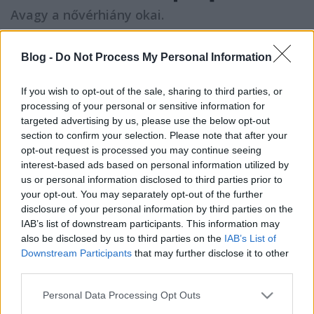
Avagy a nővérhiány okai.
amier
•
2023. április 12.
0
Blog -
Do Not Process My Personal Information
Örvendetesen emlékeztem arra, hogy a Hermina úti
szakrendelőben 7-kor nyit a labor, ezért mar
If you wish to opt-out of the sale, sharing to third parties, or
háromnegyedre odamentem, hogy benne legyek az
processing of your personal or sensitive information for
első százban. Ekkor kezdődtek a meglepetések.
targeted advertising by us, please use the below opt-out
Először is megtudtam, hogy a rendelő nyolckor nyit
section to confirm your selection. Please note that after your
— de nem baj, addig leülhetek. (E pillanattól
opt-out request is processed you may continue seeing
mindenki,…
interest-based ads based on personal information utilized by
us or personal information disclosed to third parties prior to
your opt-out. You may separately opt-out of the further
disclosure of your personal information by third parties on the
IAB’s list of downstream participants. This information may
also be disclosed by us to third parties on the
IAB’s List of
Downstream Participants
that may further disclose it to other
third parties.
Please note that this website/app uses one or more Google
Personal Data Processing Opt Outs
services and may gather and store information including but