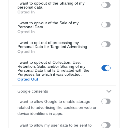
not limited to your visit or usage behaviour. You may click to
I want to opt-out of the Sharing of my
personal data.
grant or deny consent to Google and its third-party tags to
Opted In
use your data for below specified purposes in below Google
consent section.
I want to opt-out of the Sale of my
Personal Data.
Opted In
Álljunk már meg egy szóra! [265.]
I want to opt-out of processing my
Personal Data for Targeted Advertising.
amier
•
2022. szeptember 24.
0
Opted In
I want to opt-out of Collection, Use,
Majd egy hete a Fidesz jelöltje picivel több, mint 40
Retention, Sale, and/or Sharing of my
%-kal nyert Zuglóban az időközin. Azóta sokadik
Personal Data that Is Unrelated with the
Purposes for which it was collected.
helyen olvasom (most legutóbb pl. Szabó Rebekától),
Opted Out
hogy a CivilZugló jelöltjének vissza kellett volna
lépnie az ellenzéki pártok egy része által támogatott
Google consents
jelölt javára, hiszen végül is az több…
I want to allow Google to enable storage
related to advertising like cookies on web or
device identifiers in apps.
I want to allow my user data to be sent to