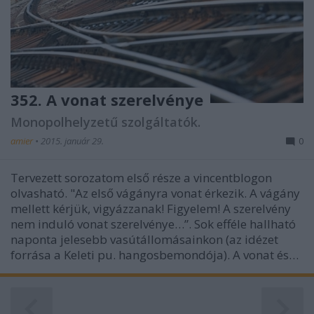
352. A vonat szerelvénye
Monopolhelyzetű szolgáltatók.
amier
•
2015. január 29.
0
Tervezett sorozatom első része a vincentblogon
olvasható. "Az első vágányra vonat érkezik. A vágány
mellett kérjük, vigyázzanak! Figyelem! A szerelvény
nem induló vonat szerelvénye…”. Sok efféle hallható
naponta jelesebb vasútállomásainkon (az idézet
forrása a Keleti pu. hangosbemondója). A vonat és…