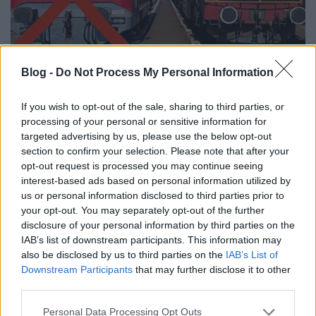
Blog -
Do Not Process My Personal Information
Hőskor ugyebár az az idő… [349.]
… amikor a napi megélhetéshez is hősies
If you wish to opt-out of the sale, sharing to third parties, or
helytállás kell.
processing of your personal or sensitive information for
amier
•
2023. augusztus 07.
0
targeted advertising by us, please use the below opt-out
section to confirm your selection. Please note that after your
opt-out request is processed you may continue seeing
MÁV-vezérigazgató: Magyarország nem fog
interest-based ads based on personal information utilized by
kimaradnia vasút most kezdődő, második
us or personal information disclosed to third parties prior to
hőskorából. (24.hu) Jármű és személy is kevesebb
your opt-out. You may separately opt-out of the further
van, mint kellene — nyilatkozta Pafféri Zoltán, aki
disclosure of your personal information by third parties on the
szerint "Magyarország nem fog kimaradni a vasút
IAB’s list of downstream participants. This information may
most kezdődő, második hőskorából". Nem bontotta
also be disclosed by us to third parties on the
IAB’s List of
ki azt a részt, hogy…
Downstream Participants
that may further disclose it to other
third parties.
Please note that this website/app uses one or more Google
Personal Data Processing Opt Outs