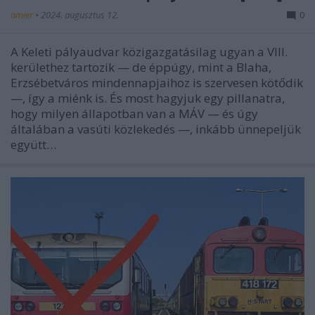
amier
•
2024. augusztus 12.
0
A Keleti pályaudvar közigazgatásilag ugyan a VIII.
kerülethez tartozik — de éppúgy, mint a Blaha,
Erzsébetváros mindennapjaihoz is szervesen kötődik
—, így a miénk is. És most hagyjuk egy pillanatra,
hogy milyen állapotban van a MÁV — és úgy
általában a vasúti közlekedés —, inkább ünnepeljük
együtt…