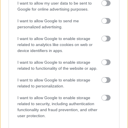
I want to allow my user data to be sent to
Röszke vasút korszerűsíté- sét — tájékoztat a Szabad
Google for online advertising purposes.
Európa. Mivel a címben idézett problémák
"merültek fel". Ugyan mifélék és honnan? Hány
I want to allow Google to send me
ilyen…
personalized advertising.
I want to allow Google to enable storage
related to analytics like cookies on web or
device identifiers in apps.
I want to allow Google to enable storage
related to functionality of the website or app.
I want to allow Google to enable storage
related to personalization.
I want to allow Google to enable storage
related to security, including authentication
functionality and fraud prevention, and other
user protection.
Szukcesszió* [224.]