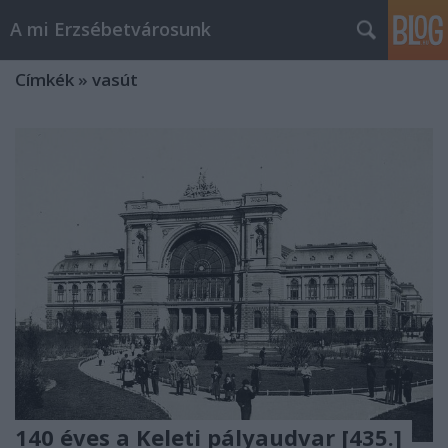
A mi Erzsébetvárosunk
Címkék
»
vasút
140 éves a Keleti pályaudvar [435.]