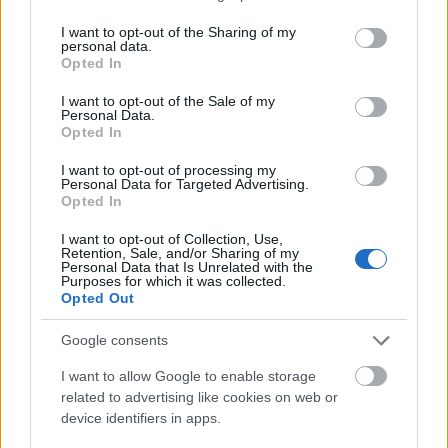
services and may gather and store information including but
not limited to your visit or usage behaviour. You may click to
I want to opt-out of the Sharing of my
personal data.
grant or deny consent to Google and its third-party tags to
Opted In
use your data for below specified purposes in below Google
consent section.
I want to opt-out of the Sale of my
Personal Data.
Opted In
I want to opt-out of processing my
Personal Data for Targeted Advertising.
Opted In
I want to opt-out of Collection, Use,
Retention, Sale, and/or Sharing of my
Personal Data that Is Unrelated with the
Műszaki ÉS technikai problémák
Purposes for which it was collected.
Opted Out
[341.]
Google consents
amier
•
2023. július 05.
0
I want to allow Google to enable storage
Leállította Mészáros Lőrinc cége a Szeged–Röszke
related to advertising like cookies on web or
device identifiers in apps.
vasútvonal felújítását. (Szabad Európa) Leállította
Mészáros (naná) V-Híd nevű vállalkozása a Szeged–