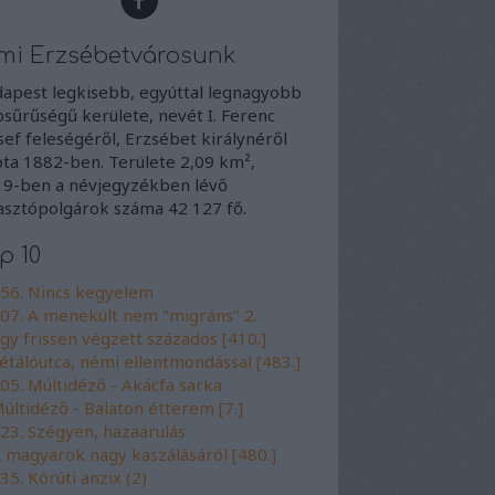
mi Erzsébetvárosunk
apest legkisebb, egyúttal legnagyobb
sűrűségű kerülete, nevét I. Ferenc
sef feleségéről, Erzsébet királynéről
ta 1882-ben. Területe 2,09 km²,
9-ben a névjegyzékben lévő
asztópolgárok száma 42 127 fő.
p 10
56. Nincs kegyelem
07. A menekült nem "migráns" 2.
gy frissen végzett százados [410.]
étálóutca, némi ellentmondással [483.]
05. Múltidéző - Akácfa sarka
últidéző - Balaton étterem [7.]
23. Szégyen, hazaárulás
 magyarok nagy kaszálásáról [480.]
35. Körúti anzix (2)