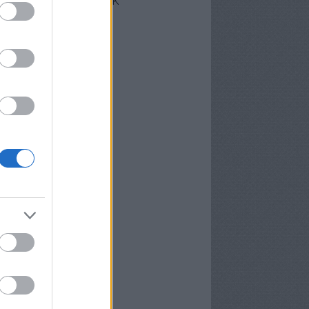
cebook oldalunk
erzőink
nekünk írták
ier
P
meter Tamás
osa és Kispál
vosa Gábor
rid Gábor
edi Ubul
gely és Kispál
gely József
nvald György
nwald György
pál Tibor
rosán Bence
meth Gábor
yns
lágyi Attila