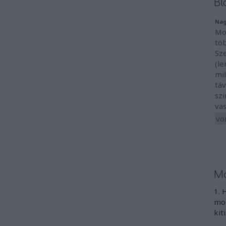
Bl
Nag
Mo
töb
Sz
(le
mil
táv
sz
vas
vo
Mo
1. 
mon
kit