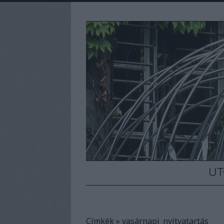
UT
Címkék
»
vasárnapi_nyitvatartás