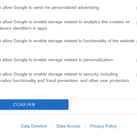
to allow Google to send me personalized advertising.
D
o allow Google to enable storage related to analytics like cookies on
Do
evice identifiers in apps.
Itt
aki
o allow Google to enable storage related to functionality of the website
Ar
20
o allow Google to enable storage related to personalization.
202
202
o allow Google to enable storage related to security, including
202
cation functionality and fraud prevention, and other user protection.
202
20
20
20
CONFIRM
20
202
202
Data Deletion
Data Access
Privacy Policy
202
To