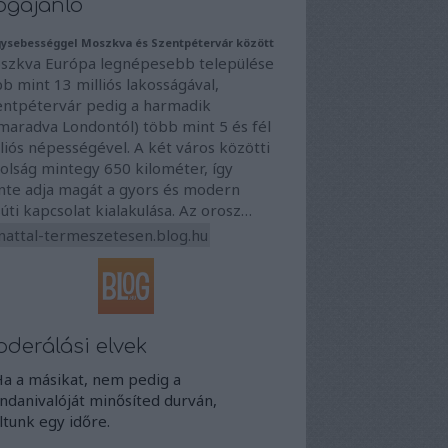
ogajánló
ysebességgel Moszkva és Szentpétervár között
szkva Európa legnépesebb települése
b mint 13 milliós lakosságával,
entpétervár pedig a harmadik
maradva Londontól) több mint 5 és fél
liós népességével. A két város közötti
olság mintegy 650 kilométer, így
inte adja magát a gyors és modern
úti kapcsolat kialakulása. Az orosz…
nattal-termeszetesen.blog.hu
derálási elvek
Ha a másikat, nem pedig a
danivalóját minősíted durván,
iltunk egy időre.