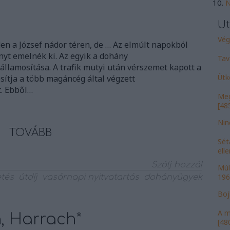
N
Ut
Vége
en a József nádor téren, de … Az elmúlt napokból
t emelnék ki. Az egyik a dohány
Tav
llamosítása. A trafik mutyi után vérszemet kapott a
Ütk
sítja a több magáncég által végzett
. Ebből…
Meg
[485
Nin
TOVÁBB
Sét
ell
Szólj hozzá!
Múl
196
etés
útdíj
vasárnapi nyitvatartás
dohányügyek
Bojk
A m
h, Harrach*
[480