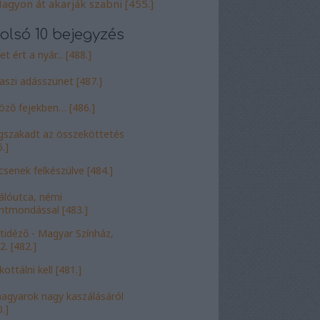
agyon át akarják szabni [455.]
olsó 10 bejegyzés
t ért a nyár... [488.]
aszi adásszünet [487.]
öző fejekben… [486.]
szakadt az összeköttetés
.]
csenek felkészülve [484.]
álóutca, némi
entmondással [483.]
tidéző - Magyar Színház,
2. [482.]
ottálni kell [481.]
agyarok nagy kaszálásáról
.]