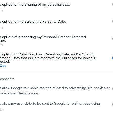
Fa
o opt-out of the Sharing of my personal data.
In
Sz
o opt-out of the Sale of my Personal Data.
...
In
Am
to opt-out of processing my Personal Data for Targeted
BB
ing.
De
In
Dev
De
o opt-out of Collection, Use, Retention, Sale, and/or Sharing
ersonal Data that Is Unrelated with the Purposes for which it
Fed
lected.
Füg
Out
Ger
Ger
consents
Hu
Hu
o allow Google to enable storage related to advertising like cookies on
Kis
evice identifiers in apps.
Ma
Né
o allow my user data to be sent to Google for online advertising
Pa
s.
Szi