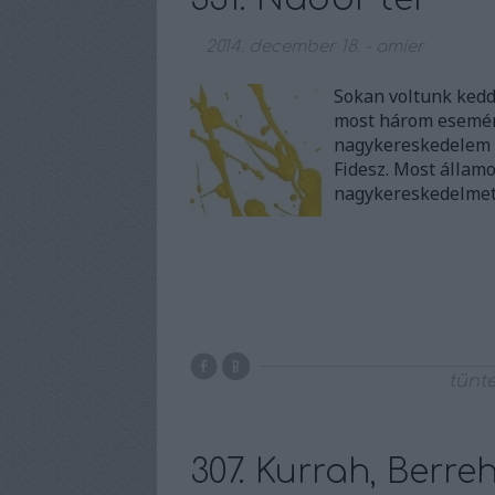
2014. december 18.
-
amier
Sokan voltunk kedd
most három esemény
nagykereskedelem á
Fidesz. Most államo
nagykereskedelmet
tünt
307. Kurrah, Berre