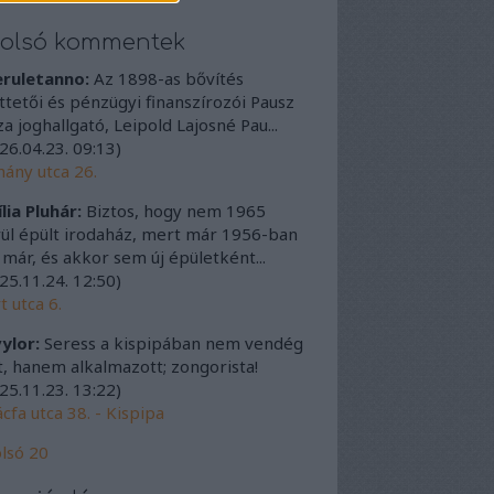
tolsó kommentek
eruletanno:
Az 1898-as bővítés
ttetői és pénzügyi finanszírozói Pausz
a joghallgató, Leipold Lajosné Pau...
26.04.23. 09:13
)
ány utca 26.
lia Pluhár:
Biztos, hogy nem 1965
ül épült irodaház, mert már 1956-ban
t már, és akkor sem új épületként...
25.11.24. 12:50
)
t utca 6.
ylor:
Seress a kispipában nem vendég
t, hanem alkalmazott; zongorista!
25.11.23. 13:22
)
cfa utca 38. - Kispipa
lsó 20