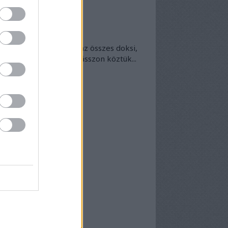
okumentumtár
kumentumok
- egyben
 egyben található meg az összes doksi,
nek van kedve - bogarásszon köztük...
chívum
25 szeptember
(
1
)
5 április
(
5
)
5 március
(
7
)
5 február
(
7
)
5 január
(
8
)
24 december
(
3
)
24 november
(
6
)
24 október
(
7
)
24 szeptember
(
6
)
4 augusztus
(
6
)
4 július
(
5
)
4 június
(
7
)
vább
...