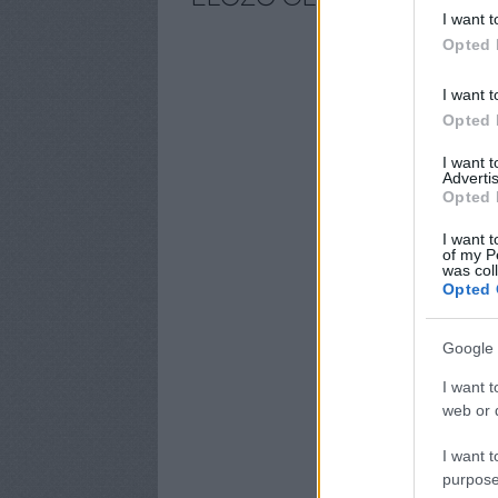
I want t
Opted 
I want t
Opted 
I want 
Advertis
Opted 
I want t
of my P
was col
Opted 
Google 
I want t
web or d
I want t
purpose