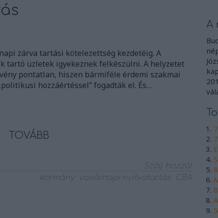
rás
A 
Bud
nép
napi zárva tartási kötelezettség kezdetéig. A
Józ
 tartó üzletek igyekeznek felkészülni. A helyzetet
kap
örvény pontatlan, hiszen bármiféle érdemi szakmai
201
„politikusi hozzáértéssel” fogadták el. És…
vál
To
7
TOVÁBB
7
E
S
Szólj hozzá!
8
kormány
vasárnapi nyitvatartás
CBA
M
8
A
5