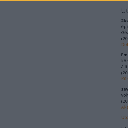
U
2k
épí
Géz
(
20
Doh
Emí
kör
áll
(
20
Kür
sev
vol
(
20
Aká
Uto