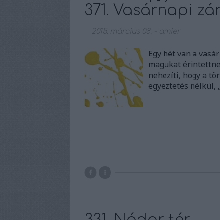
371. Vasárnapi zá
2015. március 08.
-
amier
Egy hét van a vasár
magukat érintettnek
nehezíti, hogy a t
egyeztetés nélkül, 
331. Nádor tér