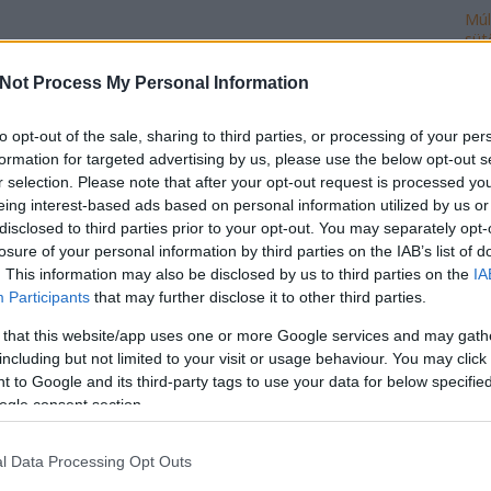
Múl
süt
vánnék lenni, azt mondanám, hogy az öreg
Not Process My Personal Information
Ke
ljesen elment a maradék esze is! Persze nem akarok
n erősen furcsállom, hogy a sehol sem létező vagy
to opt-out of the sale, sharing to third parties, or processing of your per
megint bele akar ugatni a mindennapi életünkbe,
formation for targeted advertising by us, please use the below opt-out s
dani, mit…
Ro
r selection. Please note that after your opt-out request is processed y
eing interest-based ads based on personal information utilized by us or
cse
disclosed to third parties prior to your opt-out. You may separately opt-
do
losure of your personal information by third parties on the IAB’s list of
TOVÁBB
fej
. This information may also be disclosed by us to third parties on the
IA
ház
Participants
that may further disclose it to other third parties.
ily
isk
Szólj hozzá!
 that this website/app uses one or more Google services and may gath
mi
 narancs
harrach péter
vasárnapi nyitvatartás
including but not limited to your visit or usage behaviour. You may click 
múl
 to Google and its third-party tags to use your data for below specifi
ön
ogle consent section.
vál
po
l Data Processing Opt Outs