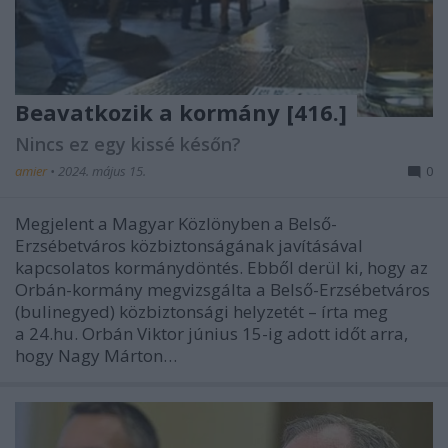
Beavatkozik a kormány [416.]
Nincs ez egy kissé későn?
amier
•
2024. május 15.
0
Megjelent a Magyar Közlönyben a Belső-
Erzsébetváros közbiztonságának javításával
kapcsolatos kormánydöntés. Ebből derül ki, hogy az
Orbán-kormány megvizsgálta a Belső-Erzsébetváros
(bulinegyed) közbiztonsági helyzetét – írta meg
a 24.hu. Orbán Viktor június 15-ig adott időt arra,
hogy Nagy Márton…