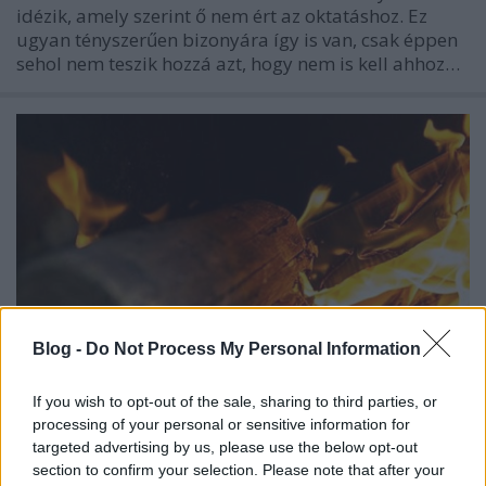
idézik, amely szerint ő nem ért az oktatáshoz. Ez
ugyan tényszerűen bizonyára így is van, csak éppen
sehol nem teszik hozzá azt, hogy nem is kell ahhoz…
Blog -
Do Not Process My Personal Information
If you wish to opt-out of the sale, sharing to third parties, or
processing of your personal or sensitive information for
Több közintézményben [249.]
targeted advertising by us, please use the below opt-out
section to confirm your selection. Please note that after your
amier
•
2022. augusztus 03.
0