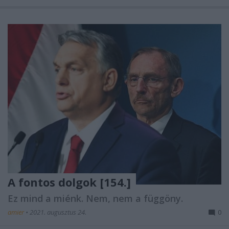
A fontos dolgok [154.]
Ez mind a miénk. Nem, nem a függöny.
amier
•
2021. augusztus 24.
0