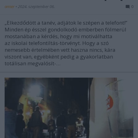
amier
•
2024. szeptember 06.
0
„Elkezdődött a tanév, adjátok le szépen a telefont!”
Minden ép ésszel gondolkodó emberben fölmerül
mostanában a kérdés, hogy mi motiválhatta
az iskolai telefontiltás-törvényt. Hogy a szó
nemesebb értelmében vett haszna nincs, kára
viszont van, egyébként pedig a gyakorlatban
totálisan megvalósít-…