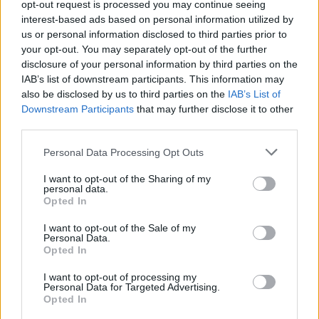
opt-out request is processed you may continue seeing
interest-based ads based on personal information utilized by
Közéletünkben már-már természetesnek tűnő
us or personal information disclosed to third parties prior to
módon Hadházy Ákosnak küldték meg azt az
your opt-out. You may separately opt-out of the further
eredetileg titkosított levelet, amelyben a Pintér
disclosure of your personal information by third parties on the
IAB’s list of downstream participants. This information may
Sándor nevében eljáró Klebelsberg Központ utasítja
also be disclosed by us to third parties on the
IAB’s List of
az iskolákat, vizsgálják meg a fatüzelésre átállás
Downstream Participants
that may further disclose it to other
lehetőségét. A levél nyilvánosságra kerülése után
third parties.
Gulyás…
Please note that this website/app uses one or more Google
Personal Data Processing Opt Outs
services and may gather and store information including but
not limited to your visit or usage behaviour. You may click to
I want to opt-out of the Sharing of my
personal data.
grant or deny consent to Google and its third-party tags to
Opted In
use your data for below specified purposes in below Google
consent section.
I want to opt-out of the Sale of my
Personal Data.
Opted In
I want to opt-out of processing my
Personal Data for Targeted Advertising.
Opted In