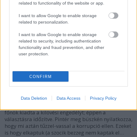
related to functionality of the website or app.
I want to allow Google to enable storage
related to personalization.
I want to allow Google to enable storage
related to security, including authentication
functionality and fraud prevention, and other
user protection.
Völner, a hintőpor [186.]
CONFIRM
amier
•
2021. december 07.
0
Lemondott hivataláról a többmilliós kenőpénzek
Data Deletion
Data Access
Privacy Policy
rutinszerű elfogadásával gyanúsított Völner Pál. A
főnök kiadta a kilövési engedélyt; éppen a
választásra időzítve. Pintér meg büszkén nyilatkozza,
hogy mi aztán tűzzel-vassal a korrupció ellen. Ezeket
is hogy elkaptuk (a szocik bezzeg nem kaptak el…