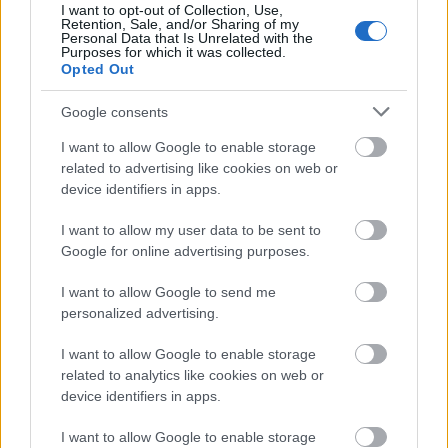
I want to opt-out of Collection, Use,
Retention, Sale, and/or Sharing of my
Personal Data that Is Unrelated with the
Purposes for which it was collected.
Opted Out
Megruházó joggal felruházott [227.]
Google consents
Oktatás, kultúra.
amier
•
2022. május 20.
0
I want to allow Google to enable storage
related to advertising like cookies on web or
device identifiers in apps.
Pintér Sándor: Nem fogadom el a polgári
engedetlenséget. (Telex) — Nem fogadom el a
I want to allow my user data to be sent to
polgári engedetlenséget — nyilatkozta a közoktatást
Google for online advertising purposes.
átvevő Pintér Sándor belügyminiszter. — Az fegyelmi
kérdés. De a legszebb mondata a tankönyvek
I want to allow Google to send me
kezeléséről ez: „Tartalomfejlesztési feladatokra is
personalized advertising.
jelentős…
I want to allow Google to enable storage
related to analytics like cookies on web or
device identifiers in apps.
I want to allow Google to enable storage