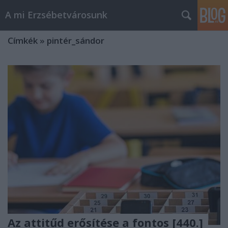
A mi Erzsébetvárosunk
Címkék
»
pintér_sándor
Az attitűd erősítése a fontos [440.]