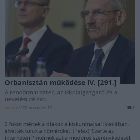
Orbanisztán működése IV. [291.]
A rendőrminiszter, az iskolaigazgató és a
nevelési célzat.
amier
•
2022. december 18.
0
5 fokot mértek a diákok a kiskunmajsai iskolában,
elvették tőlük a hőmérőket. (Telex) Szerte az
interneten Pintérnek azt a modoros szerénykedését