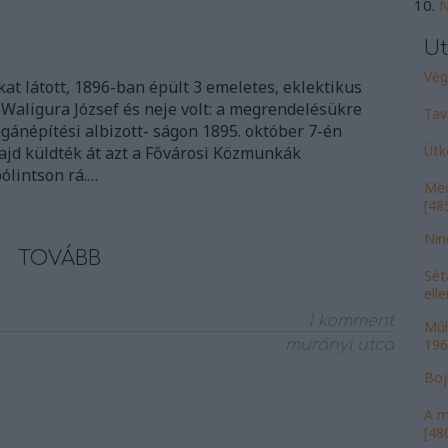
N
Ut
Vége
at látott, 1896-ban épült 3 emeletes, eklektikus
 Waligura József és neje volt: a megrendelésükre
Tav
gánépítési albizott- ságon 1895. október 7-én
Ütk
majd küldték át azt a Fővárosi Közmunkák
ólintson rá.…
Meg
[485
Nin
TOVÁBB
Sét
ell
1
komment
Múl
196
murányi utca
Bojk
A m
[480