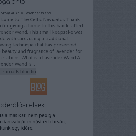
ogajánló
 Story of Your Lavender Wand
lcome to The Celtic Navigator. Thank
 for giving a home to this handcrafted
vender Wand. This small keepsake was
e with care, using a traditional
aving technique that has preserved
 beauty and fragrance of lavender for
nerations. What is a Lavender Wand A
vender Wand is…
eenroads.blog.hu
derálási elvek
Ha a másikat, nem pedig a
danivalóját minősíted durván,
iltunk egy időre.