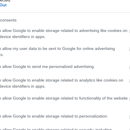
Out
gőzhajóvállat-tulajdonos, majd építési vállalkozó
D
2-ben Wirth Ferenc tervezte és építette
ktikus lakóház a Murányi utca és a Garay tér
consents
Do
án. Ikerablakokkal tagolt, a felső két emeleten
Itt
o allow Google to enable storage related to advertising like cookies on
aki
evice identifiers in apps.
Ar
o allow my user data to be sent to Google for online advertising
s.
20
TOVÁBB
202
to allow Google to send me personalized advertising.
202
202
Szólj hozzá!
202
o allow Google to enable storage related to analytics like cookies on
murányi utca
20
evice identifiers in apps.
20
20
o allow Google to enable storage related to functionality of the website
20
202
202
o allow Google to enable storage related to personalization.
202
To
o allow Google to enable storage related to security, including