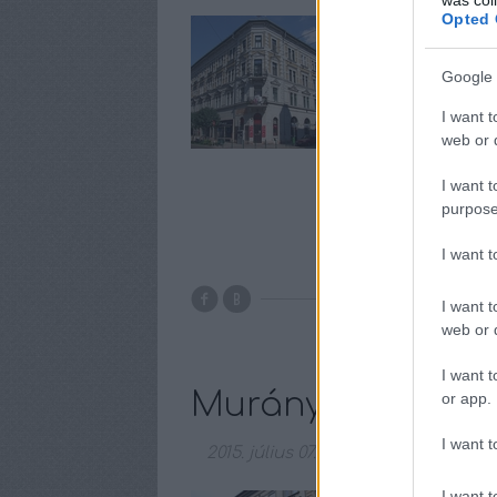
Opted 
Schwipper Kelemen 
megrendelésére 189
háromemeletes ekle
Google 
(Garay tér 7.) sark
I want t
téglaberakásos…
web or d
I want t
purpose
I want 
I want t
web or d
I want t
Murányi utca 53.
or app.
I want t
2015. július 07.
-
amier
I want t