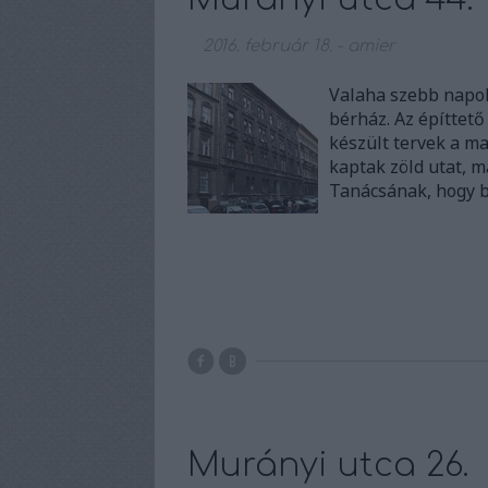
2016. február 18.
-
amier
Valaha szebb napok
bérház. Az építtető
készült tervek a ma
kaptak zöld utat, 
Tanácsának, hogy b
Murányi utca 26.