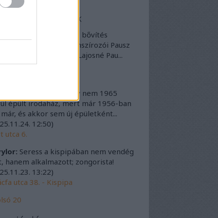
tolsó kommentek
eruletanno:
Az 1898-as bővítés
ttetői és pénzügyi finanszírozói Pausz
a joghallgató, Leipold Lajosné Pau...
26.04.23. 09:13
)
ány utca 26.
lia Pluhár:
Biztos, hogy nem 1965
ül épült irodaház, mert már 1956-ban
t már, és akkor sem új épületként...
25.11.24. 12:50
)
t utca 6.
ylor:
Seress a kispipában nem vendég
t, hanem alkalmazott; zongorista!
25.11.23. 13:22
)
cfa utca 38. - Kispipa
lsó 20