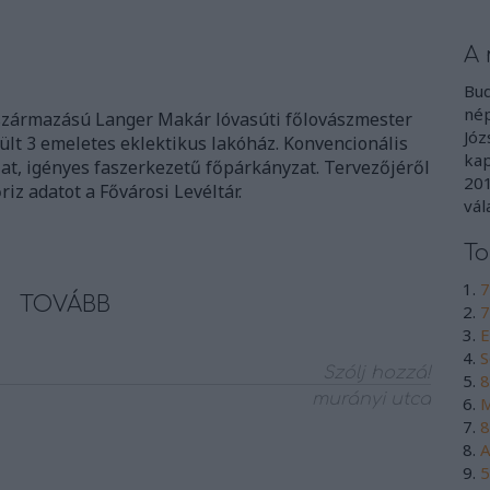
A 
Bud
nép
származású Langer Makár lóvasúti főlovászmester
Józ
ült 3 emeletes eklektikus lakóház. Konvencionális
kap
at, igényes faszerkezetű főpárkányzat. Tervezőjéről
201
riz adatot a Fővárosi Levéltár.
vál
To
7
TOVÁBB
7
E
S
Szólj hozzá!
8
murányi utca
M
8
A
5