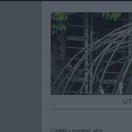
UT
Címkék
»
murányi_utca