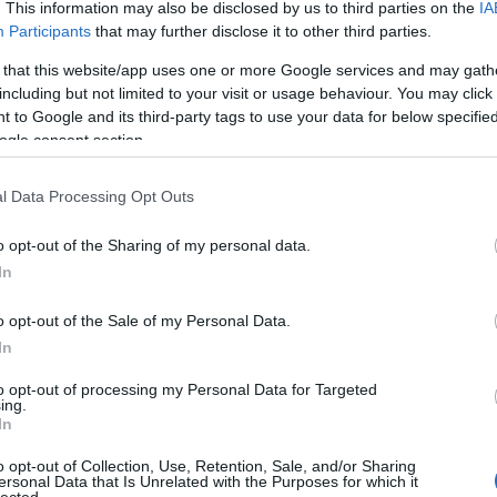
Fa
. This information may also be disclosed by us to third parties on the
IA
Participants
that may further disclose it to other third parties.
aray Üzletház a Garay utca (Garay u. 45.), a Murányi
 that this website/app uses one or more Google services and may gath
sarkán. Az 1882. évi telek- és házjegyzék szerint a
Sz
including but not limited to your visit or usage behaviour. You may click 
anon legkorábban egy Zier Andrásné, Demel
 to Google and its third-party tags to use your data for below specifi
...
n lévő földszintes lakóház állt. Az ingatlan 1884-
ogle consent section.
Am
rgy…
BB
De
l Data Processing Opt Outs
Dev
De
TOVÁBB
o opt-out of the Sharing of my personal data.
Fed
In
Füg
Ger
1
komment
o opt-out of the Sale of my Personal Data.
Ger
üzletház
murányi utca
In
Hu
Hu
to opt-out of processing my Personal Data for Targeted
Kis
ing.
Ma
In
Né
o opt-out of Collection, Use, Retention, Sale, and/or Sharing
Pa
ersonal Data that Is Unrelated with the Purposes for which it
Szi
lected.