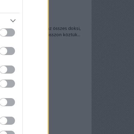
okumentumtár
kumentumok
- egyben
 egyben található meg az összes doksi,
nek van kedve - bogarásszon köztük...
chívum
25 szeptember
(
1
)
5 április
(
5
)
5 március
(
7
)
5 február
(
7
)
5 január
(
8
)
24 december
(
3
)
24 november
(
6
)
24 október
(
7
)
24 szeptember
(
6
)
4 augusztus
(
6
)
4 július
(
5
)
4 június
(
7
)
vább
...