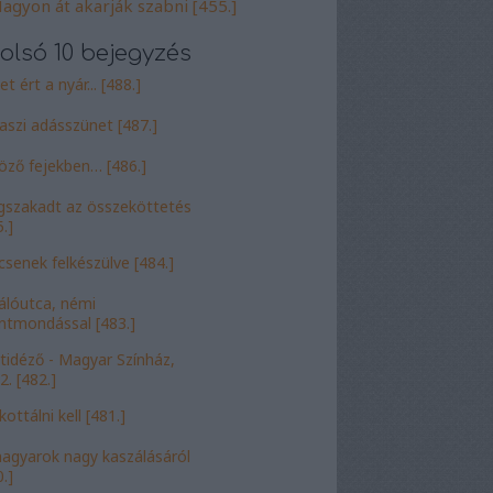
agyon át akarják szabni [455.]
olsó 10 bejegyzés
t ért a nyár... [488.]
aszi adásszünet [487.]
öző fejekben… [486.]
szakadt az összeköttetés
.]
csenek felkészülve [484.]
álóutca, némi
entmondással [483.]
tidéző - Magyar Színház,
2. [482.]
ottálni kell [481.]
agyarok nagy kaszálásáról
.]