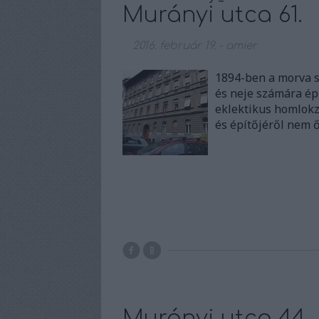
Murányi utca 61.
2016. február 19.
-
amier
1894-ben a morva 
és neje számára ép
eklektikus homlokz
és építőjéről nem ő
Murányi utca 44.