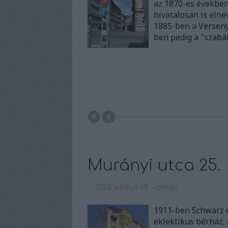
az 1870-es években
hivatalosan is elne
1885-ben a Verseny 
ben pedig a "szabá
Murányi utca 25.
2015. június 18.
-
amier
1911-ben Schwarz é
eklektikus bérház, 