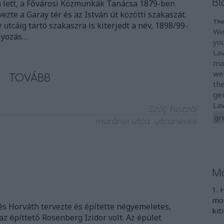
Bl
 lett, a Fővárosi Közmunkák Tanácsa 1879-ben
vezte a Garay tér és az István út közötti szakaszát.
The
utcáig tartó szakaszra is kiterjedt a név, 1898/99-
We
lyozás…
you
La
mad
we
TOVÁBB
the
ge
La
Szólj hozzá!
gr
murányi utca
utcanevek
Mo
1. 
mon
s Horváth tervezte és építette négyemeletes,
kit
az építtető Rosenberg Izidor volt. Az épület