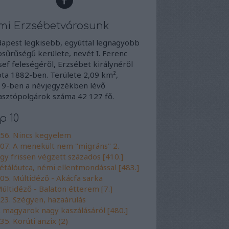
mi Erzsébetvárosunk
apest legkisebb, egyúttal legnagyobb
sűrűségű kerülete, nevét I. Ferenc
sef feleségéről, Erzsébet királynéről
ta 1882-ben. Területe 2,09 km²,
9-ben a névjegyzékben lévő
asztópolgárok száma 42 127 fő.
p 10
56. Nincs kegyelem
07. A menekült nem "migráns" 2.
gy frissen végzett százados [410.]
étálóutca, némi ellentmondással [483.]
05. Múltidéző - Akácfa sarka
últidéző - Balaton étterem [7.]
23. Szégyen, hazaárulás
 magyarok nagy kaszálásáról [480.]
35. Körúti anzix (2)