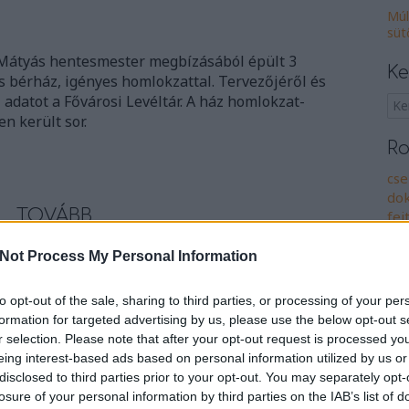
Múl
süt
 Mátyás hentesmester megbízásából épült 3
Ke
s bérház, igényes homlokzattal. Tervezőjéről és
 adatot a Fővárosi Levéltár. A ház homlokzat-
en került sor.
Ro
cse
do
TOVÁBB
fej
ház
ily
Not Process My Personal Information
Szólj hozzá!
isk
mi
murányi utca
to opt-out of the sale, sharing to third parties, or processing of your per
múl
formation for targeted advertising by us, please use the below opt-out s
ön
r selection. Please note that after your opt-out request is processed y
vál
eing interest-based ads based on personal information utilized by us or
 üzletház
po
disclosed to third parties prior to your opt-out. You may separately opt-
losure of your personal information by third parties on the IAB’s list of