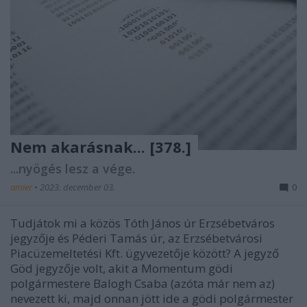
Nem akarásnak... [378.]
...nyögés lesz a vége.
amier
•
2023. december 03.
0
Tudjátok mi a közös Tóth János úr Erzsébetváros
jegyzője és Péderi Tamás úr, az Erzsébetvárosi
Piacüzemeltetési Kft. ügyvezetője között? A jegyző
Göd jegyzője volt, akit a Momentum gödi
polgármestere Balogh Csaba (azóta már nem az)
nevezett ki, majd onnan jött ide a gödi polgármester