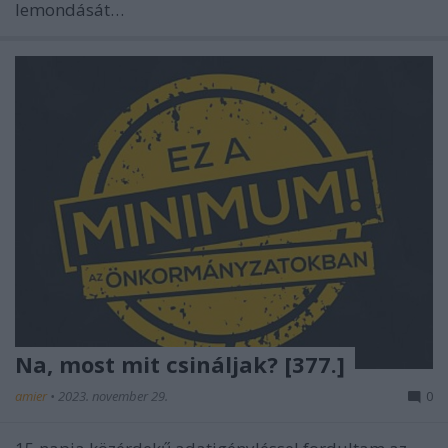
lemondását…
Na, most mit csináljak? [377.]
amier
•
2023. november 29.
0