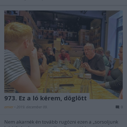
973. Ez a ló kérem, döglött
amier
•
2019. december 09.
0
Nem akarnék én tovább rugózni ezen a „sorsoljunk