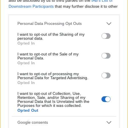
also be disclosed by us to third parties on the
IAB’s List of
Találkozás Bárdi Zsuzsannával [375.]
Downstream Participants
that may further disclose it to other
third parties.
amier
•
2023. november 21.
0
Please note that this website/app uses one or more Google
Personal Data Processing Opt Outs
A minap — némi nehézség után — bejutottam Bárdi
services and may gather and store information including but
not limited to your visit or usage behaviour. You may click to
I want to opt-out of the Sharing of my
Zsuzsanna alpolgármester fogadóórájára. Kíváncsi
personal data.
grant or deny consent to Google and its third-party tags to
voltam arra, hogy mire emlékszik az elmúlt négy
Opted In
use your data for below specified purposes in below Google
évből. Pontosabban a saját és momentumos
consent section.
előterjesztéseivel szembesítettem. 4 oldalon
I want to opt-out of the Sale of my
Personal Data.
soroltam fel a kérdéseimet, amelyekre írásban
Opted In
kértem választ. (Akit…
I want to opt-out of processing my
Personal Data for Targeted Advertising.
Opted In
I want to opt-out of Collection, Use,
Retention, Sale, and/or Sharing of my
Personal Data that Is Unrelated with the
Purposes for which it was collected.
Opted Out
Google consents