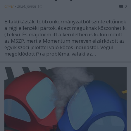
amier
•
2024. június 14.
0
Eltaktikázták: több önkormányzatból szinte eltűnnek
a régi ellenzéki pártok, és ezt maguknak köszönhetik.
(Telex) És majdnem itt a kerületben is külön indult
az MSZP, mert a Momentum mereven elzárkózott az
egyik szoci jelölttel való közös indulástól. Végül
megoldódott (?) a probléma, valaki az…