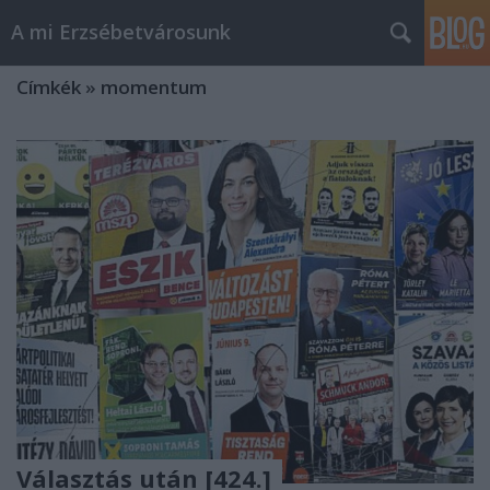
A mi Erzsébetvárosunk
Címkék
»
momentum
Választás után [424.]