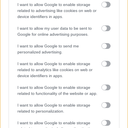
I want to allow Google to enable storage
related to advertising like cookies on web or
device identifiers in apps.
I want to allow my user data to be sent to
Google for online advertising purposes.
A három momentumos
I want to allow Google to send me
„Lelkiismeret” [361.]
personalized advertising.
Avagy hogy lehet lelkiismeretlenül
képviselősködni.
I want to allow Google to enable storage
related to analytics like cookies on web or
amier
•
2023. szeptember 25.
0
device identifiers in apps.
"A lelkiismeret az az emberi képesség, amelynél
I want to allow Google to enable storage
fogva az egyén saját cselekedete és erkölcsi mivolta
related to functionality of the website or app.
fölött ítéletet mond." Ez most egy kicsit hosszabb
I want to allow Google to enable storage
írás lesz, mert a komolyságára tekintettel röviden
related to personalization.
nem lehet. Néhány nap múlva lesz négy éve, hogy
több párt képviselőjével a három momentumos…
I want to allow Google to enable storage