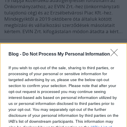
15 napja közérdekű adatigényléssel fordultam az
Önkormányzathoz, az EVIN Zrt.-hez (önkormányzati
tulajdonú cég) és az Erzsébetvárosi Piac Kft.-hez.
Mindegyiktől a 2019 októbere óta általuk kötött
megbízási és vállalkozási szerződések másolatait
kértem. EVIN Zrt. kifogástalan módon átadta a kért…
Blog -
Do Not Process My Personal Information
If you wish to opt-out of the sale, sharing to third parties, or
processing of your personal or sensitive information for
targeted advertising by us, please use the below opt-out
section to confirm your selection. Please note that after your
opt-out request is processed you may continue seeing
interest-based ads based on personal information utilized by
us or personal information disclosed to third parties prior to
your opt-out. You may separately opt-out of the further
disclosure of your personal information by third parties on the
IAB’s list of downstream participants. This information may