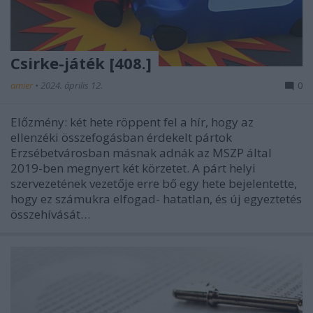
Csirke-játék [408.]
amier
•
2024. április 12.
0
Előzmény: két hete röppent fel a hír, hogy az
ellenzéki összefogásban érdekelt pártok
Erzsébetvárosban másnak adnák az MSZP által
2019-ben megnyert két körzetet. A párt helyi
szervezetének vezetője erre bő egy hete bejelentette,
hogy ez számukra elfogad- hatatlan, és új egyeztetés
összehívását…