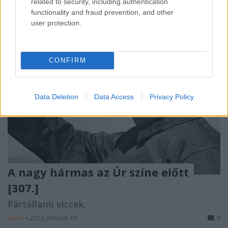
related to security, including authentication
functionality and fraud prevention, and other
user protection.
CONFIRM
Data Deletion
Data Access
Privacy Policy
A nagy hármas az Úr színe előtt
[307.]
Pártállami viccek.
amier
•
2023. február 19.
0