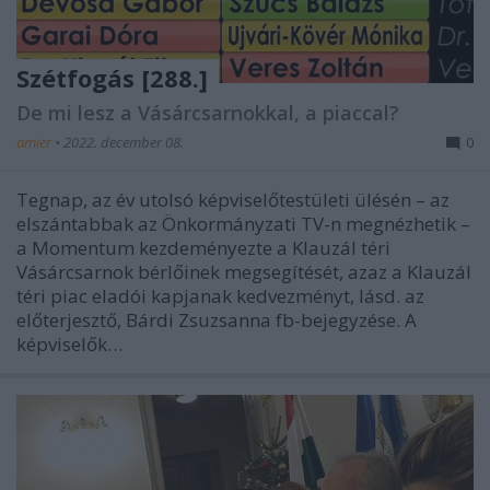
Szétfogás [288.]
De mi lesz a Vásárcsarnokkal, a piaccal?
amier
•
2022. december 08.
0
Tegnap, az év utolsó képviselőtestületi ülésén – az
elszántabbak az Önkormányzati TV-n megnézhetik –
a Momentum kezdeményezte a Klauzál téri
Vásárcsarnok bérlőinek megsegítését, azaz a Klauzál
téri piac eladói kapjanak kedvezményt, lásd. az
előterjesztő, Bárdi Zsuzsanna fb-bejegyzése. A
képviselők…