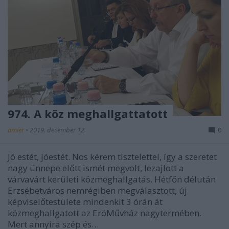
974. A köz meghallgattatott
amier
•
2019. december 12.
0
Jó estét, jóestét. Nos kérem tisztelettel, így a szeretet
nagy ünnepe előtt ismét megvolt, lezajlott a
várvavárt kerületi közmeghallgatás. Hétfőn délután
Erzsébetváros nemrégiben megválasztott, új
képviselőtestülete mindenkit 3 órán át
közmeghallgatott az EröMűvház nagytermében.
Mert annyira szép és…