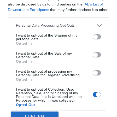
also be disclosed by us to third parties on the
IAB’s List of
amier
•
2019. július 30.
0
Downstream Participants
that may further disclose it to other
third parties.
Az Új7 2019 fb-oldalán tegnap megosztották az új
választási körzetek térképét. Mint már tavasz óta
Please note that this website/app uses one or more Google
Personal Data Processing Opt Outs
tudható, a lakosság számának csökkenése a
services and may gather and store information including but
not limited to your visit or usage behaviour. You may click to
I want to opt-out of the Sharing of my
körzethatárok változását is magával hozta. Most
personal data.
grant or deny consent to Google and its third-party tags to
ismét két körzettel lett kevesebb a kerületben, 12-ről
Opted In
use your data for below specified purposes in below Google
10-re csökkent az egyéni körzetek száma – és ezzel…
consent section.
I want to opt-out of the Sale of my
Personal Data.
310. Körbenéztünk 1.
Opted In
amier
•
2014. november 12.
0
I want to opt-out of processing my
Personal Data for Targeted Advertising.
Opted In
Jóreggelt. Egy hónapja, hogy lezajlott az
önkormányzati választás. Mint korábban írtuk, az
I want to opt-out of Collection, Use,
Retention, Sale, and/or Sharing of my
ellenzéki összefogás színeiben 7 ellenzéki képviselő
Personal Data that Is Unrelated with the
Purposes for which it was collected.
jutott be az új képviselőtestületbe. Azt is írtuk, hogy
Opted Out
szerintünk jó ötletnek látszik megnézni ennek a hét
képviselőnek a…
Google consents
CONFIRM