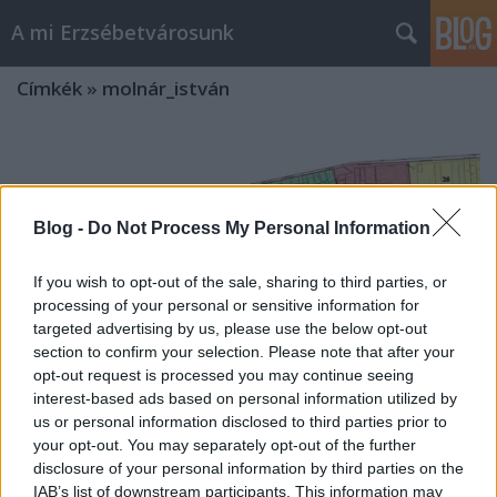
A mi Erzsébetvárosunk
Címkék
»
molnár_istván
Blog -
Do Not Process My Personal Information
If you wish to opt-out of the sale, sharing to third parties, or
processing of your personal or sensitive information for
targeted advertising by us, please use the below opt-out
section to confirm your selection. Please note that after your
opt-out request is processed you may continue seeing
interest-based ads based on personal information utilized by
us or personal information disclosed to third parties prior to
your opt-out. You may separately opt-out of the further
disclosure of your personal information by third parties on the
928. Elfogyóban és kukán
IAB’s list of downstream participants. This information may