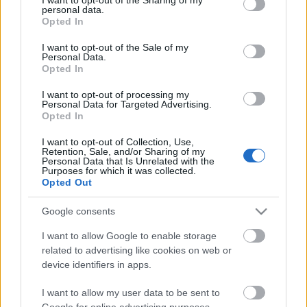
personal data.
grant or deny consent to Google and its third-party tags to
Opted In
use your data for below specified purposes in below Google
consent section.
I want to opt-out of the Sale of my
Personal Data.
Opted In
648. Elvesztette jellegét
I want to opt-out of processing my
amier
•
2017. április 12.
0
Personal Data for Targeted Advertising.
Opted In
És akkor most addig is, amíg megtudjuk, hogy végül
I want to opt-out of Collection, Use,
is eredeti jellegét többszörösen elvesztve mi a jó
Retention, Sale, and/or Sharing of my
Personal Data that Is Unrelated with the
franc működik – és legfőképp, hogy miből és hogyan
Purposes for which it was collected.
– a Kazinczy és a Dob utca sarkán*, nézzünk most
Opted Out
valami mást, csak úgy, tágabb értelemben. *** A
francia elnökválasztás (május 7-én, illetve…
Google consents
I want to allow Google to enable storage
related to advertising like cookies on web or
device identifiers in apps.
I want to allow my user data to be sent to
Google for online advertising purposes.