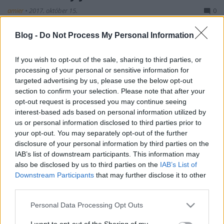
amier
•
2017. október 15.
0
Hétfőn a parlamentben Bárándy Gergely kérdezte
Blog -
Do Not Process My Personal Information
Matolcsy Györgyöt az elmúlt félév rokoni
kérdéseiről, azaz unokatestvérének ügyeitől fia
If you wish to opt-out of the sale, sharing to third parties, or
hitelein át egészen feleségéig. Matolcsy a helyzetbe
processing of your personal or sensitive information for
hozott rokonairól: „Senkit nem szabad megfosztani
targeted advertising by us, please use the below opt-out
attól a lehetőségtől, hogy részt vegyen
section to confirm your selection. Please note that after your
Magyarország…
opt-out request is processed you may continue seeing
interest-based ads based on personal information utilized by
us or personal information disclosed to third parties prior to
your opt-out. You may separately opt-out of the further
disclosure of your personal information by third parties on the
IAB’s list of downstream participants. This information may
also be disclosed by us to third parties on the
IAB’s List of
Downstream Participants
that may further disclose it to other
third parties.
Please note that this website/app uses one or more Google
Personal Data Processing Opt Outs
services and may gather and store information including but
not limited to your visit or usage behaviour. You may click to
I want to opt-out of the Sharing of my