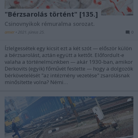
"Bérzsarolás történt" [135.]
Csinovnyikok rémuralma sorozat.
amier
•
2021. június 25.
0
Ízlelgessétek egy kicsit ezt a két szót — először külön
a bérzsarolást, aztán együtt a kettőt. Előfordult-e
valaha a történelmünkben — akár 1930-ban, amikor
Derkovits (egyik) főművét festette — hogy a dolgozók
bérkövetelését "az intézmény vezetése" zsarolásnak
minősítette volna? Némi…