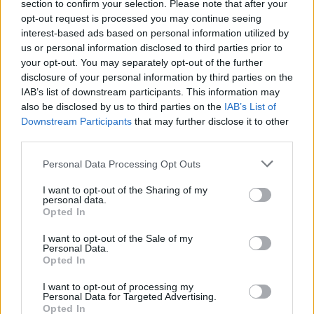
section to confirm your selection. Please note that after your
opt-out request is processed you may continue seeing
interest-based ads based on personal information utilized by
us or personal information disclosed to third parties prior to
your opt-out. You may separately opt-out of the further
disclosure of your personal information by third parties on the
IAB’s list of downstream participants. This information may
also be disclosed by us to third parties on the
IAB’s List of
Downstream Participants
that may further disclose it to other
third parties.
Please note that this website/app uses one or more Google
Az észbekapás foganatosítása [146.]
Personal Data Processing Opt Outs
services and may gather and store information including but
De előtte: legyen mondjuk félmillió, jó?
not limited to your visit or usage behaviour. You may click to
I want to opt-out of the Sharing of my
personal data.
grant or deny consent to Google and its third-party tags to
amier
•
2021. július 30.
0
Opted In
use your data for below specified purposes in below Google
consent section.
I want to opt-out of the Sale of my
Még kedden írta meg az Átlátszó, hogy miután több
Personal Data.
cikkben foglalkoztak a Klauzál téri csarnok ügyével,
Opted In
közérdekű adatigénylést nyújtottak be (a kerületi
I want to opt-out of processing my
cégek átvilágításáról szóló jelentést kérték) az
Personal Data for Targeted Advertising.
erzsébetvárosi önkormányzathoz. Azonban az
Opted In