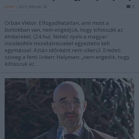
amier
•
2025. február 26.
0
Orbán Viktor: Elfogadhatatlan, ami most a
boltokban van, nem engedjük, hogy kifosszák az
embereket. (24.hu) Nehéz nyelv a magyar:
mindenféle mondatrészeket egyeztetni kell
egymással. Aztán időnként nem sikerül. Eredeti
szöveg a fenti linken; Helyesen: „nem engedik, hogy
kifosszuk az…