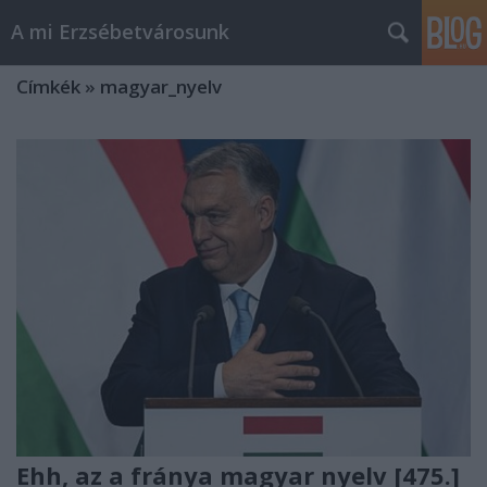
A mi Erzsébetvárosunk
Címkék
»
magyar_nyelv
Ehh, az a fránya magyar nyelv [475.]