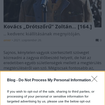
Kovács „Drótszőrű” Zoltán... [164.]
... kedvenc kiállításának megnyitóján.
amier
•
2021. szeptember 26.
0
Sajnos, kénytelen vagyok szerkesztett szöveget
közreadni a zagyva élőbeszéd helyett, de hát az
eredetiben egyéb sületlenségek mellett a megtérülés
megtérüléséről van szó. Mégiscsak fontosabb az,
hogy mit akart/próbált mondatba foglalni a kiállítás
szervezé- sért felelős operatív törzs vezetője, mint…
Blog -
Do Not Process My Personal Information
If you wish to opt-out of the sale, sharing to third parties, or
processing of your personal or sensitive information for
targeted advertising by us, please use the below opt-out