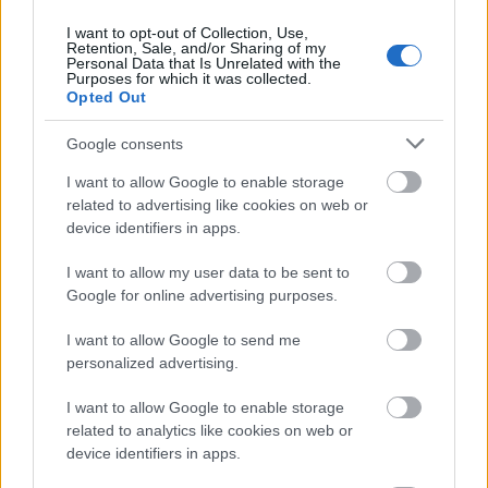
önkormányzat – kapásból az oly sokszor kritizált…
I want to opt-out of Collection, Use,
Retention, Sale, and/or Sharing of my
Personal Data that Is Unrelated with the
Purposes for which it was collected.
Opted Out
Google consents
I want to allow Google to enable storage
related to advertising like cookies on web or
device identifiers in apps.
I want to allow my user data to be sent to
Google for online advertising purposes.
I want to allow Google to send me
personalized advertising.
Magyar fordítás [143.]
I want to allow Google to enable storage
related to analytics like cookies on web or
amier
•
2021. július 21.
0
device identifiers in apps.