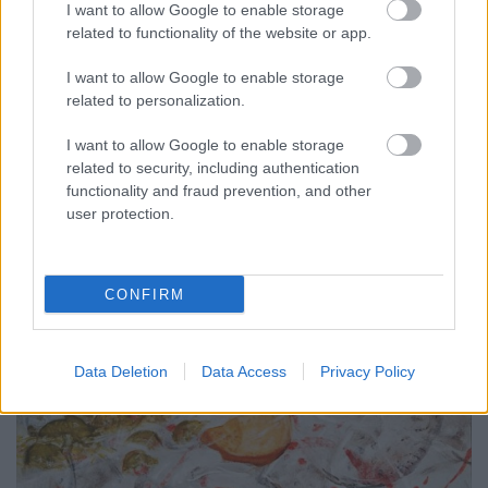
Azt mondja Edward Snowden a Pegasus-botrányról,
I want to allow Google to enable storage
hogy "A magyar kormány válasza a legárulkodóbb".
related to functionality of the website or app.
Érzi, hogy valami rohadtul nem stimmel ebben a
válaszban, de nem találja rajta a fogást. Nem tanult
I want to allow Google to enable storage
meg magyar politikusokat köznyelvre fordítani.
related to personalization.
Úgyhogy itt van okulásul Pintér Sándor, Varga
I want to allow Google to enable storage
Judit…
related to security, including authentication
functionality and fraud prevention, and other
user protection.
CONFIRM
Data Deletion
Data Access
Privacy Policy