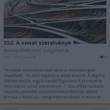
352. A vonat szerelvénye
Monopolhelyzetű szolgáltatók.
amier
•
2015. január 29.
0
Tervezett sorozatom első része a vincentblogon
olvasható. "Az első vágányra vonat érkezik. A vágány
mellett kérjük, vigyázzanak! Figyelem! A szerelvény
nem induló vonat szerelvénye…”. Sok efféle hallható
naponta jelesebb vasútállomásainkon (az idézet
forrása a Keleti pu. hangosbemondója). A vonat és…