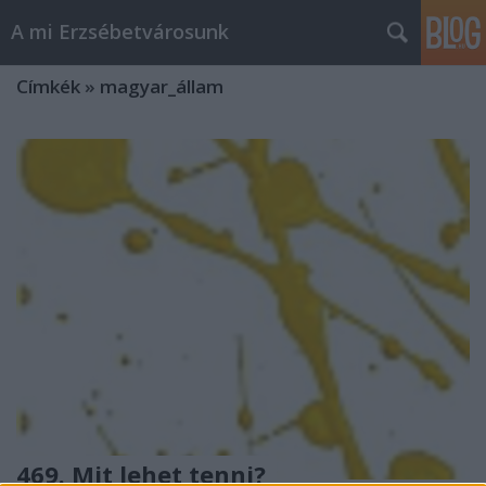
A mi Erzsébetvárosunk
Címkék
»
magyar_állam
469. Mit lehet tenni?