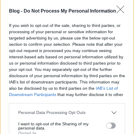
amier
•
2015. november 01.
0
Blog -
Do Not Process My Personal Information
Korábban olvashattuk, hogy a rezsicsökkentés
If you wish to opt-out of the sale, sharing to third parties, or
milyen jó nekünk, mert hogy kisebb lett a gáz-, a
processing of your personal or sensitive information for
villany- meg a többi számlánk. Ez nagyon jó
targeted advertising by us, please use the below opt-out
azoknak, akik a kevesebbet ki tudják fizetni. Sokan
section to confirm your selection. Please note that after your
még ezt sem, őket kizárják a szolgáltatásból, sajnos
opt-out request is processed you may continue seeing
kilakoltatással is végződhet. Akkor…
interest-based ads based on personal information utilized by
us or personal information disclosed to third parties prior to
your opt-out. You may separately opt-out of the further
disclosure of your personal information by third parties on the
IAB’s list of downstream participants. This information may
also be disclosed by us to third parties on the
IAB’s List of
Downstream Participants
that may further disclose it to other
third parties.
Please note that this website/app uses one or more Google
Personal Data Processing Opt Outs
services and may gather and store information including but
not limited to your visit or usage behaviour. You may click to
I want to opt-out of the Sharing of my
personal data.
grant or deny consent to Google and its third-party tags to
Opted In