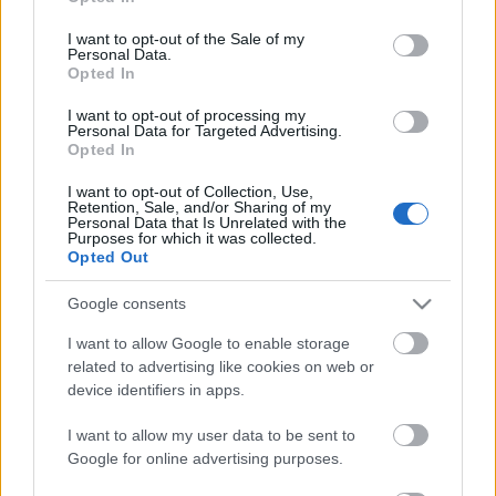
use your data for below specified purposes in below Google
consent section.
I want to opt-out of the Sale of my
Personal Data.
Opted In
467. Jól jártunk?
I want to opt-out of processing my
Personal Data for Targeted Advertising.
amier
•
2015. október 26.
0
Opted In
Olvasom az újságban, hogy kb. ezermilliárd forintért
I want to opt-out of Collection, Use,
Retention, Sale, and/or Sharing of my
(ez hétköznapi ésszel felfoghatatlanul nagy pénz) az
Personal Data that Is Unrelated with the
Purposes for which it was collected.
állam megveszi a gáz és villamos energia hálózatot a
Opted Out
gaz külföldi multiktól. Onnantól kezdve a magyar
állam adja a gázt és az áramot. Amikor elkezdődött
Google consents
a rezsiharc, az…
I want to allow Google to enable storage
related to advertising like cookies on web or
367. Magánjelleggel
device identifiers in apps.
amier
•
2015. február 28.
0
I want to allow my user data to be sent to
Google for online advertising purposes.
Tegnap Magyarország miniszterelnöke évértékelő
beszéde végén boldogan rikkantotta a Várkert Bazár