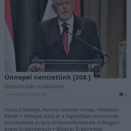
Ünnepel nemzetünk [208.]
Orbanisztán működése.
amier
•
2022. március 14.
0
Hosszú hétvége, holnap nemzeti ünnep. Pénteken
Kásler + Vitályos adta át a Vigadóban nemzetünk
kitüntetéseit az arra érdemesítetteknek. A Magyar
Arany Érdemkereszt + Magyar Érdemrend