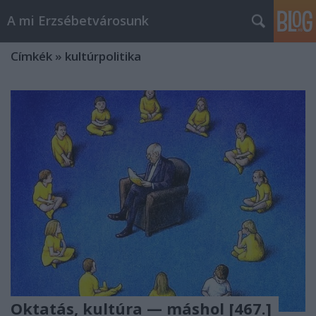
A mi Erzsébetvárosunk
Címkék
»
kultúrpolitika
Oktatás, kultúra — máshol [467.]