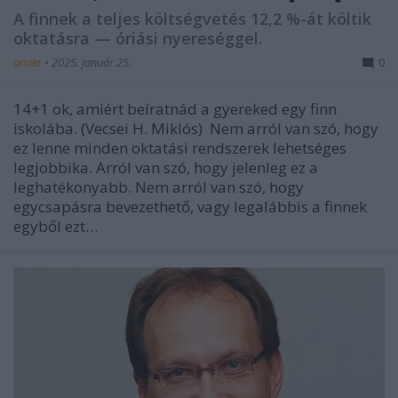
A finnek a teljes költségvetés 12,2 %-át költik
oktatásra — óriási nyereséggel.
amier
•
2025. január 25.
0
14+1 ok, amiért beíratnád a gyereked egy finn
iskolába. (Vecsei H. Miklós) Nem arról van szó, hogy
ez lenne minden oktatási rendszerek lehetséges
legjobbika. Arról van szó, hogy jelenleg ez a
leghatékonyabb. Nem arról van szó, hogy
egycsapásra bevezethető, vagy legalábbis a finnek
egyből ezt…