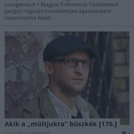
Lovagkereszt + Magyar Érdemrend Tisztikereszt
(polgári tagozat) kitüntetettjeit ágazatonként
csoportosítva képet…
Akik a „múltjukra” büszkék [176.]
amier
•
2021. november 04.
0