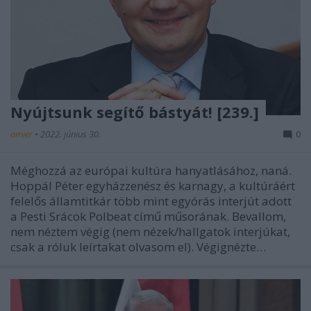
Nyújtsunk segítő bástyát! [239.]
amier
•
2022. június 30.
0
Méghozzá az európai kultúra hanyatlásához, naná.
Hoppál Péter egyházzenész és karnagy, a kultúráért
felelős államtitkár több mint egyórás interjút adott
a Pesti Srácok Polbeat című műsorának. Bevallom,
nem néztem végig (nem nézek/hallgatok interjúkat,
csak a róluk leírtakat olvasom el). Végignézte…