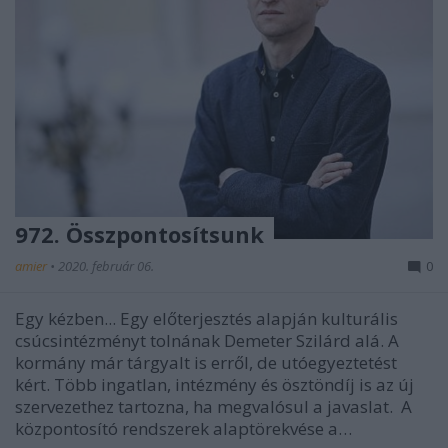
972. Összpontosítsunk
amier
•
2020. február 06.
0
Egy kézben... Egy előterjesztés alapján kulturális
csúcsintézményt tolnának Demeter Szilárd alá. A
kormány már tárgyalt is erről, de utóegyeztetést
kért. Több ingatlan, intézmény és ösztöndíj is az új
szervezethez tartozna, ha megvalósul a javaslat. A
központosító rendszerek alaptörekvése a…