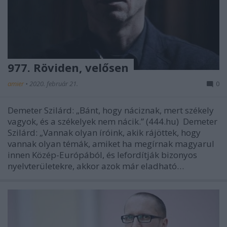
977. Röviden, velősen
amier
•
2020. február 21.
0
Demeter Szilárd: „Bánt, hogy náciznak, mert székely
vagyok, és a székelyek nem nácik.” (444.hu) Demeter
Szilárd: „Vannak olyan íróink, akik rájöttek, hogy
vannak olyan témák, amiket ha megírnak magyarul
innen Közép-Európából, és lefordítják bizonyos
nyelvterületekre, akkor azok már eladható…