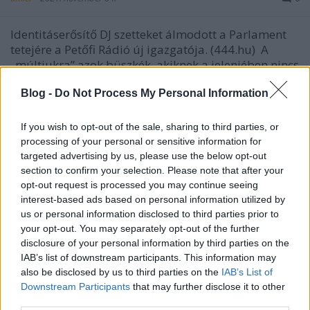
Identitáserősítő DJ szetteket álmodott a Parlament
tetejére a Petőfi Rádió új igazgatója. (444.hu) A
„múltjukra” azok büszkék, akiknek a jelenjében nincs
semmi előremutató. Azok, akik nem csináltak soha
semmi olyasmit, amire büszkék lehetnének. Ők
Blog -
Do Not Process My Personal Information
nyúlkálnak vissza az olyan korokba, amelyekben
még…
If you wish to opt-out of the sale, sharing to third parties, or
processing of your personal or sensitive information for
targeted advertising by us, please use the below opt-out
section to confirm your selection. Please note that after your
opt-out request is processed you may continue seeing
interest-based ads based on personal information utilized by
us or personal information disclosed to third parties prior to
your opt-out. You may separately opt-out of the further
disclosure of your personal information by third parties on the
IAB’s list of downstream participants. This information may
also be disclosed by us to third parties on the
IAB’s List of
Downstream Participants
that may further disclose it to other
third parties.