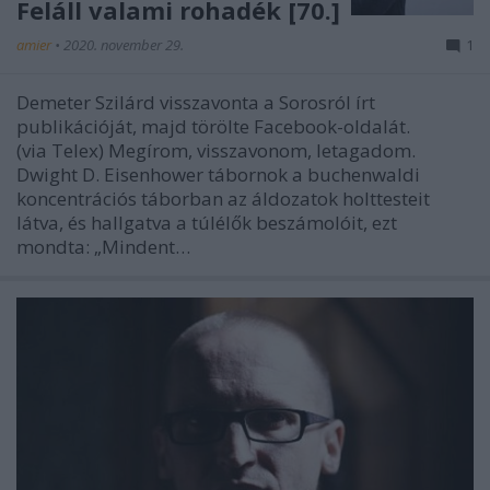
Feláll valami rohadék [70.]
amier
•
2020. november 29.
1
Demeter Szilárd visszavonta a Sorosról írt
publikációját, majd törölte Facebook-oldalát.
(via Telex) Megírom, visszavonom, letagadom.
Dwight D. Eisenhower tábornok a buchenwaldi
koncentrációs táborban az áldozatok holttesteit
látva, és hallgatva a túlélők beszámolóit, ezt
mondta: „Mindent…