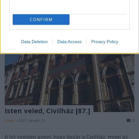
CONFIRM
Data Deletion
Data Access
Privacy Policy
Isten veled, Civilház [87.]
amier
•
2021. január 23.
0
A hír röviden annyi, hogy bezár a Civilház, mivel az