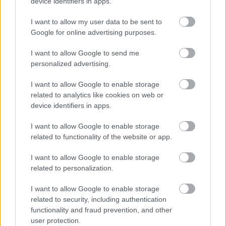
device identifiers in apps.
I want to allow my user data to be sent to
Google for online advertising purposes.
I want to allow Google to send me
personalized advertising.
I want to allow Google to enable storage
related to analytics like cookies on web or
device identifiers in apps.
Kötelező irodalom [98.]
I want to allow Google to enable storage
amier
•
2021. február 27.
1
related to functionality of the website or app.
I want to allow Google to enable storage
Áll a balhé, amiért Tóth Krisztina reggeli kávézás
related to personalization.
közben, de a nyilvánosságnak azt merészelte
mondani, hogy ő bizony nem tenné az általános
I want to allow Google to enable storage
iskolában kötelező olvasmánnyá Jókai aranyemberét
related to security, including authentication
(Az arany ember, 1872), mert torz és túlhaladott női
functionality and fraud prevention, and other
szerepeket mutat be. Képkocka a Jókai regényéből…
user protection.