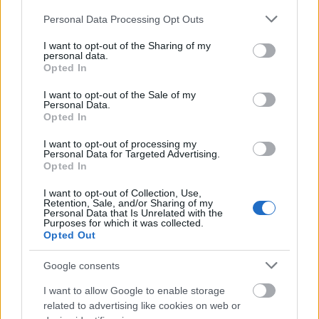
Please note that this website/app uses one or more Google
Personal Data Processing Opt Outs
services and may gather and store information including but
not limited to your visit or usage behaviour. You may click to
I want to opt-out of the Sharing of my
personal data.
Demeter is, Szilárd is [162.]
grant or deny consent to Google and its third-party tags to
Opted In
use your data for below specified purposes in below Google
Gyermekkori álmok.
consent section.
I want to opt-out of the Sale of my
amier
•
2021. szeptember 18.
0
Personal Data.
Opted In
Hosszú történet ez és nem szép. Azzal kezdődik,
I want to opt-out of processing my
Personal Data for Targeted Advertising.
hogy több ország műemlékes szakmája
Opted In
(mindnyájunk nagyobbnak vélt dicsőségére magyar
vezetéssel) 18 évig dolgozott, mire eljutottak odáig,
I want to opt-out of Collection, Use,
hogy a siker reményével megalapozottan
Retention, Sale, and/or Sharing of my
Personal Data that Is Unrelated with the
ajánlhatták a Világökörség kulturális listájára a „A
Purposes for which it was collected.
Római Birodalom…
Opted Out
Google consents
I want to allow Google to enable storage
related to advertising like cookies on web or