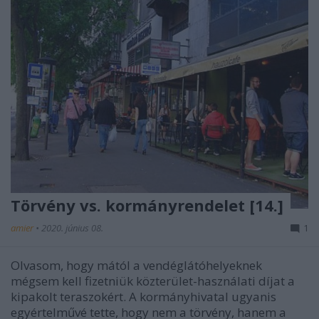
Törvény vs. kormányrendelet [14.]
amier
•
2020. június 08.
1
Olvasom, hogy mától a vendéglátóhelyeknek
mégsem kell fizetniük közterület-használati díjat a
kipakolt teraszokért. A kormányhivatal ugyanis
egyértelművé tette, hogy nem a törvény, hanem a