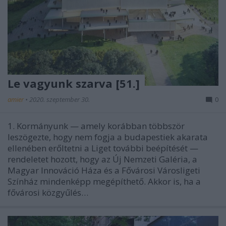
Le vagyunk szarva [51.]
amier
•
2020. szeptember 30.
0
1. Kormányunk — amely korábban többször
leszögezte, hogy nem fogja a budapestiek akarata
ellenében erőltetni a Liget további beépítését —
rendeletet hozott, hogy az Új Nemzeti Galéria, a
Magyar Innováció Háza és a Fővárosi Városligeti
Színház mindenképp megépíthető. Akkor is, ha a
fővárosi közgyűlés…