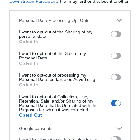
Downstream Participants
that may further disclose it to other
third parties.
Gazdagságvédelmi alap [93.]
Please note that this website/app uses one or more Google
Personal Data Processing Opt Outs
services and may gather and store information including but
Gyermekkori álmok 1.
not limited to your visit or usage behaviour. You may click to
I want to opt-out of the Sharing of my
personal data.
grant or deny consent to Google and its third-party tags to
amier
•
2021. február 11.
0
Opted In
use your data for below specified purposes in below Google
consent section.
I want to opt-out of the Sale of my
Több mint 44 milliárdot fizet a kormány a Superbike
Personal Data.
motorversenyekért. (via 444.hu) Egyre infantilisebb.
Opted In
A fő cél persze továbbra is az olimpia. A felvezető
I want to opt-out of processing my
szakaszban vagyunk; atlétikai stadionunk már van.
Personal Data for Targeted Advertising.
Úszómedencéink is vannak, focipályáink is. Ha
Opted In
Budapest nagyon tiltakozik, hát majd…
I want to opt-out of Collection, Use,
Retention, Sale, and/or Sharing of my
Personal Data that Is Unrelated with the
Purposes for which it was collected.
Opted Out
Google consents
I want to allow Google to enable storage