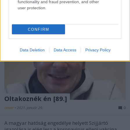
functionality and fraud prevention, and other
user protection.
CONFIRM
Data Deletion
Data Access
Privacy Policy
Oltakoznék én [89.]
amier
•
2021. január 29.
0
A magyar hatóság engedélye helyett Szijjártó
igazolása is elég lesz a koronavírus elleni vakcina