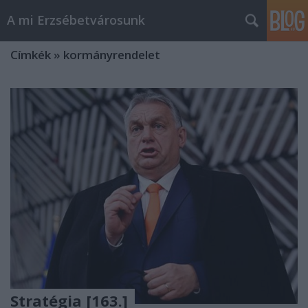
A mi Erzsébetvárosunk
Címkék
»
kormányrendelet
Stratégia [163.]