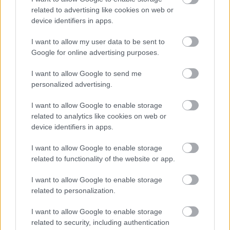
related to advertising like cookies on web or
device identifiers in apps.
I want to allow my user data to be sent to
Google for online advertising purposes.
I want to allow Google to send me
personalized advertising.
Csak a szokásos [91.]
I want to allow Google to enable storage
Ha valakinek lettek volna még illúziói
related to analytics like cookies on web or
device identifiers in apps.
amier
•
2021. február 05.
0
I want to allow Google to enable storage
A kormányhivatal szerint a Városliget mellé tervezett
related to functionality of the website or app.
lakó- és irodaházaknak nem lesz jelentős környezeti
hatásuk. Óriások épülnek majd, de sem az építésük,
I want to allow Google to enable storage
sem a működésük nem lesz majd hatással a
related to personalization.
környékre – áll a szakértői vélemény eredményét is
I want to allow Google to enable storage
közlő dokumentumban. (24.hu / Vincze…
related to security, including authentication