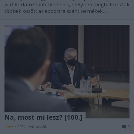
várt korlátozó intézkedések, melyben meghatározták
többek között az exportra szánt termékek…
Na, most mi lesz? [100.]
amier
•
2021. március 06.
0