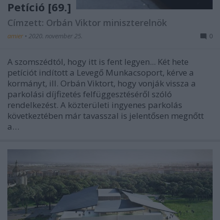
Petíció [69.]
Címzett: Orbán Viktor miniszterelnök
amier
•
2020. november 25.
0
A szomszédtól, hogy itt is fent legyen... Két hete
petíciót indított a Levegő Munkacsoport, kérve a
kormányt, ill. Orbán Viktort, hogy vonják vissza a
parkolási díjfizetés felfüggesztéséről szóló
rendelkezést. A közterületi ingyenes parkolás
következtében már tavasszal is jelentősen megnőtt
a…