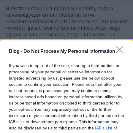
Miniszterelnökünk tegnap bejelentette, hogy a
hetvennégyezer ember oltásának terve
rendszerszintű hibák miatt összeomlott. Duplán nem
mondott igazat, lévén oltási terv nincs. Attól, hogy
egy papír tetejére fölírják, hogy "Oltási terv", az
alatta következő zagyvaság még nem válik azzá.
Hogy mennyire…
Blog -
Do Not Process My Personal Information
If you wish to opt-out of the sale, sharing to third parties, or
processing of your personal or sensitive information for
targeted advertising by us, please use the below opt-out
section to confirm your selection. Please note that after your
opt-out request is processed you may continue seeing
interest-based ads based on personal information utilized by
us or personal information disclosed to third parties prior to
your opt-out. You may separately opt-out of the further
disclosure of your personal information by third parties on the
IAB’s list of downstream participants. This information may
also be disclosed by us to third parties on the
IAB’s List of