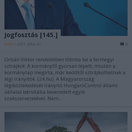
Jogfosztás [145.]
amier
•
2021. július 27.
0
Orbán Viktor rendeletben tiltotta be a ferihegyi
sztrájkot. A kormányfő gyorsan lépett, miután a
kormánylap megírta, már keddtől sztrájkolhatnak a
légi irányítók. (24.hu) A Magyarország
légiközlekedését irányító HungaroControl állami
vállalat bérvitába keveredett egyik
szakszervezetével. Nem…