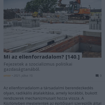
Mi az ellenforradalom? [140.]
Fejezetek a szocializmus politikai
gazdaságtanából.
amier
•
2021. július 10.
0
Az ellenforradalom a társadalmi berendezkedés
olyan, radikális átalakítása, amely korábbi, bukott
rendszerek mechanizmusait hozza vissza. A
Közlönyben megjelentek az építőipari szereplők által