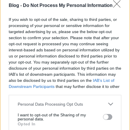
Blog -
Do Not Process My Personal Information
amier
•
2018. január 26.
0
If you wish to opt-out of the sale, sharing to third parties, or
Örömmel tájékoztatjuk a tisztelt lakosságot, hogy
processing of your personal or sensitive information for
Bajkai úr, a nagy magyar filantróp – miközben fb-
targeted advertising by us, please use the below opt-out
bejegyzései szerint szorgosan ismerkedik a
section to confirm your selection. Please note that after your
kerülettel – most a névvel ellátott tojások után tejet
opt-out request is processed you may continue seeing
oszt a szegényeknek. Az akciót a héten hirdette meg
interest-based ads based on personal information utilized by
ez az együttérző, derék ember (meg a fidesz)…
us or personal information disclosed to third parties prior to
your opt-out. You may separately opt-out of the further
285. Kész, vége, ende
disclosure of your personal information by third parties on the
IAB’s list of downstream participants. This information may
amier
•
2014. október 03.
1
also be disclosed by us to third parties on the
IAB’s List of
Downstream Participants
that may further disclose it to other
Azt hittem, hogy a fásyádámos kampány/nem
third parties.
kampány hablaty, az óriásmolinós beégés és a
Please note that this website/app uses one or more Google
Personal Data Processing Opt Outs
nemkampánytejes műsor után már semmi
services and may gather and store information including but
meglepetés nem érhet a választási kampányban.
not limited to your visit or usage behaviour. You may click to
I want to opt-out of the Sharing of my
Tévedtem, érhet. A VII. kerületi FIDESZ benevezte a
personal data.
grant or deny consent to Google and its third-party tags to
Opted In
Felkel a nap, felkel a hét című erzsébetvárosi…
use your data for below specified purposes in below Google