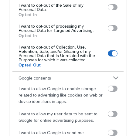
consent section.
I want to opt-out of the Sale of my
Personal Data.
284. Hülyének nézés
Opted In
amier
•
2014. október 02.
0
I want to opt-out of processing my
Personal Data for Targeted Advertising.
Opted In
Még mindig a nemkampánytejről, merthogy már
megint hülyének nézik a városlakó budapestieket,
I want to opt-out of Collection, Use,
erzsébetvárosiakat. Négy év után épp a kampány
Retention, Sale, and/or Sharing of my
Personal Data that Is Unrelated with the
alatt jön rá a Nyíregyházáról idekeveredett fideszes
Purposes for which it was collected.
polgi, hogy 7 forintért megismerteti a városi
Opted Out
választókkal "a friss vidéki…
Google consents
283. Nemkampánytej
I want to allow Google to enable storage
related to advertising like cookies on web or
amier
•
2014. október 01.
0
device identifiers in apps.
Ismét jelentkezik Nemkampánytej rovatunk,
I want to allow my user data to be sent to
örömmel tájékoztatjuk a tisztelt lakosságot, hogy a
Google for online advertising purposes.
laktózmentes sztárvendég szupercsapata ma is
tejvásárt szervezett a kerületben, ismét 7 forintos
I want to allow Google to send me