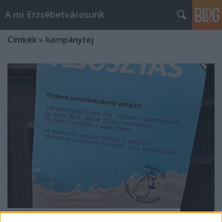
A mi Erzsébetvárosunk
Címkék
»
kampánytej
744. A mi derék Róbertbácsink