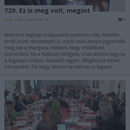
720. Ez is meg volt, megint
amier
•
2017. november 14.
0
Mármint tegnap a képviselő-testületi ülés. Később
erről írunk részletesen is, most csak annyit jegyeznék
meg ide a margóra röviden, hogy módfelett
szeretném, ha a fideszes hölgyek, urak arcára fagyna
a tegnapi cinikus, lekezelő vigyor. Méghozzá minél
hamarabb. De hogy valami tartalmas is legyen…