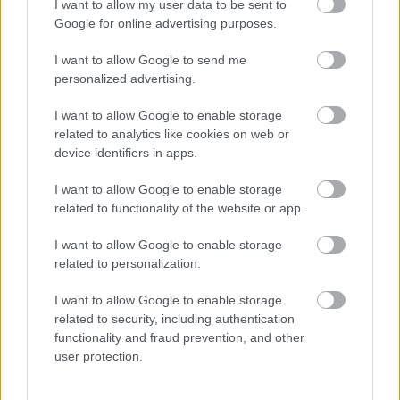
I want to allow my user data to be sent to
Google for online advertising purposes.
I want to allow Google to send me
personalized advertising.
I want to allow Google to enable storage
related to analytics like cookies on web or
847. Közmeghallgatás lesz!
device identifiers in apps.
amier
•
2018. november 28.
0
I want to allow Google to enable storage
related to functionality of the website or app.
Többen, többször kifogásolták a közösségi
médiában, hogy nem nagyon hirdeti/terjeszti a
I want to allow Google to enable storage
hivatal az idei közmeghallgatás hírét és idejét. Mert
related to personalization.
ugye, az ott feltett kérdésekre kötelező válaszolni, és
a válaszok közokiratnak minősülnek. Így aztán akkor
I want to allow Google to enable storage
itt és most mégegyszer: az évenkénti egyszeri…
related to security, including authentication
functionality and fraud prevention, and other
user protection.