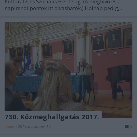
Kulturális és Szociális Bizottság. (A meghívó és a
napirendi pontok itt olvashatók.) Holnap pedig,…
730. Közmeghallgatás 2017.
amier
•
2017. december 14.
0