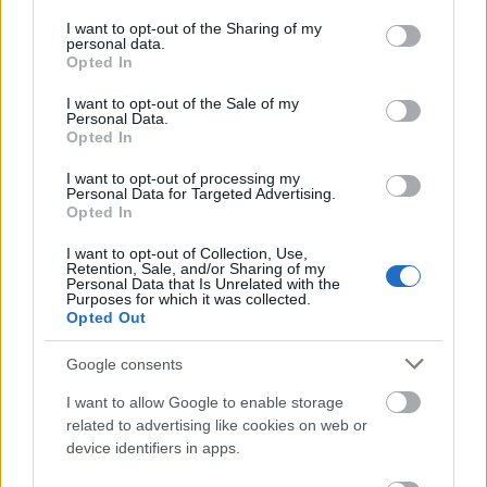
services and may gather and store information including but
not limited to your visit or usage behaviour. You may click to
I want to opt-out of the Sharing of my
personal data.
grant or deny consent to Google and its third-party tags to
854. Közmeghallgatás 2018.
Opted In
use your data for below specified purposes in below Google
consent section.
amier
•
2018. december 19.
0
I want to opt-out of the Sale of my
Personal Data.
Opted In
Ha valakinek esetleg eddig elkerülte volna a
I want to opt-out of processing my
figyelmét, tegnap lezajlott az idei, évenkénti egyszeri
Personal Data for Targeted Advertising.
kötelező közmeghallgatás. Aki valamilyen oknál
Opted In
fogva nem tudott volna ott lenni, de érdekli, hogy mi
és hogyan történt – itt egy friss, beszámoló az Új
I want to opt-out of Collection, Use,
Retention, Sale, and/or Sharing of my
2019 fb-oldaláról, melyben a Színes…
Personal Data that Is Unrelated with the
Purposes for which it was collected.
Opted Out
Google consents
I want to allow Google to enable storage
related to advertising like cookies on web or
device identifiers in apps.