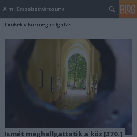
A mi Erzsébetvárosunk
Címkék
»
közmeghallgatás
Ismét meghallgattatik a köz [370.]