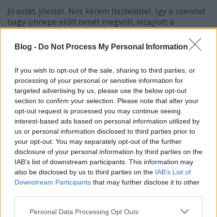
Jó estét, jóestét. Nos kérem tisztelettel, így a szeretet
nagy ünnepe előtt ismét megvolt, lezajlott a
várvavárt kerületi közmeghallgatás. Hétfőn délután
Erzsébetváros nemrégiben megválasztott, új
Blog -
Do Not Process My Personal Information
képviselőtestülete mindenkit 3 órán át
közmeghallgatott az EröMűvház nagytermében.
If you wish to opt-out of the sale, sharing to third parties, or
Mert annyira szép és…
processing of your personal or sensitive information for
targeted advertising by us, please use the below opt-out
section to confirm your selection. Please note that after your
opt-out request is processed you may continue seeing
interest-based ads based on personal information utilized by
us or personal information disclosed to third parties prior to
your opt-out. You may separately opt-out of the further
disclosure of your personal information by third parties on the
IAB’s list of downstream participants. This information may
also be disclosed by us to third parties on the
IAB’s List of
Downstream Participants
that may further disclose it to other
third parties.
Please note that this website/app uses one or more Google
Personal Data Processing Opt Outs