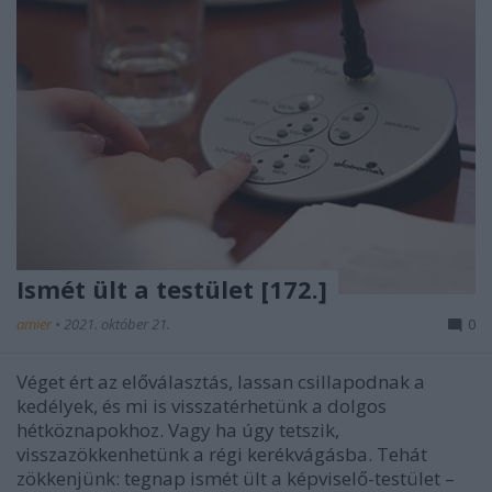
Ismét ült a testület [172.]
amier
•
2021. október 21.
0
Véget ért az előválasztás, lassan csillapodnak a
kedélyek, és mi is visszatérhetünk a dolgos
hétköznapokhoz. Vagy ha úgy tetszik,
visszazökkenhetünk a régi kerékvágásba. Tehát
zökkenjünk: tegnap ismét ült a képviselő-testület –