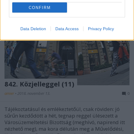
CONFIRM
Data Deletion
Data Access
Privacy Policy
842. Közjelleggel (11)
amier
•
2018. november 13.
0
Tájékoztatásul és emlékeztetőül, csak röviden: jó
sűrűn kezdődött a hét, tegnap reggel ülésezett a
Városüzemeltetési Bizottság (meghívó, napirend itt
nézhető meg), ma kora délután meg a Művelődési,