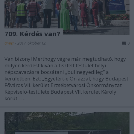
709. Kérdés van?
amier
•
2017. október 12.
0
Van bizony! Merthogy végre már megtudható, hogy
milyen kérdést kíván a tisztelt testület helyi
népszavazásra bocsátani „bulinegyedileg” a
kerületben. Ezt: „Egyetért-e Ön azzal, hogy Budapest
Főváros VII. kerület Erzsébetvárosi Önkormányzat
Képviselő-testülete Budapest VII. kerület Károly
körút –…