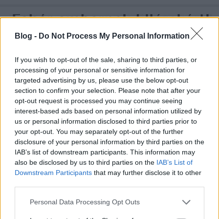
Blog -
Do Not Process My Personal Information
If you wish to opt-out of the sale, sharing to third parties, or
processing of your personal or sensitive information for
targeted advertising by us, please use the below opt-out
section to confirm your selection. Please note that after your
opt-out request is processed you may continue seeing
interest-based ads based on personal information utilized by
us or personal information disclosed to third parties prior to
your opt-out. You may separately opt-out of the further
disclosure of your personal information by third parties on the
IAB’s list of downstream participants. This information may
615. Vigyáznak ránk
also be disclosed by us to third parties on the
IAB’s List of
Downstream Participants
that may further disclose it to other
amier
•
2017. január 03.
0
third parties.
Please note that this website/app uses one or more Google
Personal Data Processing Opt Outs
Először is kezdjük a 2017-es év első bejegyzését úgy,
services and may gather and store information including but
ahogy azt illik: Boldog újévet kívánunk minden