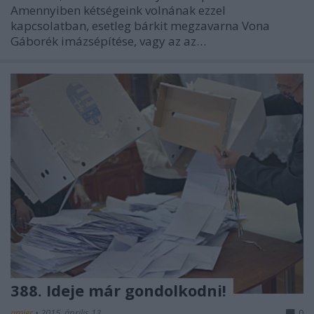
Amennyiben kétségeink volnának ezzel
kapcsolatban, esetleg bárkit megzavarna Vona
Gáborék imázsépítése, vagy az az…
388. Ideje már gondolkodni!
amier
•
2015. április 13.
0