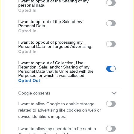
not limited to your visit or usage behaviour. You may click to
I want to opt-out of the Sharing of my
kedves és kedvetlen olvasónknak! Merthogy itt van,
personal data.
grant or deny consent to Google and its third-party tags to
Opted In
megjött az újév, ha nehezen is, de eltelt a 2016-os
use your data for below specified purposes in below Google
esztendő. Aztán jöjjön rögtön maga a szürreális
consent section.
I want to opt-out of the Sale of my
valóság. *** Mi történik egy magyarországi cég…
Personal Data.
Opted In
I want to opt-out of processing my
Personal Data for Targeted Advertising.
Opted In
I want to opt-out of Collection, Use,
Retention, Sale, and/or Sharing of my
Personal Data that Is Unrelated with the
Purposes for which it was collected.
Opted Out
Google consents
I want to allow Google to enable storage
related to advertising like cookies on web or
device identifiers in apps.
I want to allow my user data to be sent to
452. A katonákról