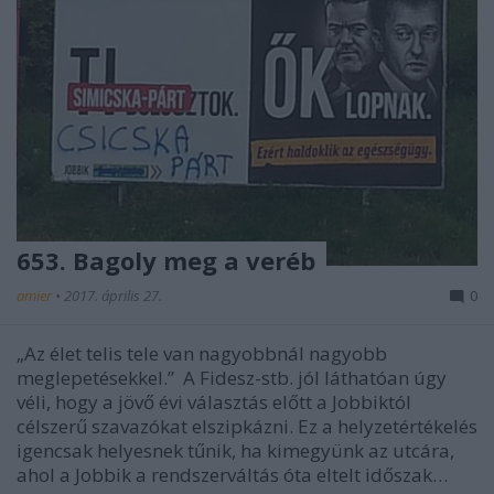
653. Bagoly meg a veréb
amier
•
2017. április 27.
0
„Az élet telis tele van nagyobbnál nagyobb
meglepetésekkel.” A Fidesz-stb. jól láthatóan úgy
véli, hogy a jövő évi választás előtt a Jobbiktól
célszerű szavazókat elszipkázni. Ez a helyzetértékelés
igencsak helyesnek tűnik, ha kimegyünk az utcára,
ahol a Jobbik a rendszerváltás óta eltelt időszak…