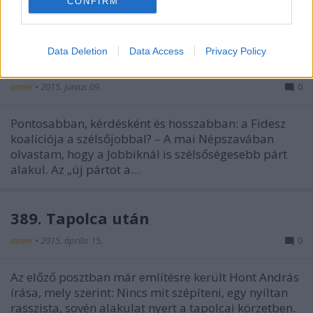
CONFIRM
Data Deletion
Data Access
Privacy Policy
415. A Fidesz koalíciója
amier
•
2015. június 09.
0
Pontosabban, kérdésként és hosszabban: a Fidesz
koalíciója a szélsőjobbal? – A mai Népszavában
olvastam, hogy a Jobbiknál is szélsőségesebb párt
alakul. Az „új pártot a…
389. Tapolca után
amier
•
2015. április 15.
0
Az előző posztban már említésre került Hont András
írása, mely szerint: Nincs mit szépíteni, egy nyíltan
rasszista, sovén alakulat nyert a tapolcai körzetben.