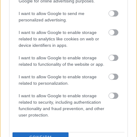
Google for online advertising purposes.
amier
•
2015. szeptember 15.
9
I want to allow Google to send me
personalized advertising.
Nemrég még tagadta a kormány, hogy katonákat
vezényelnek a déli határra. Azóta tudjuk, hogy mégis
I want to allow Google to enable storage
mennek, mert a Jobbik követelte. Most azt mondják,
related to analytics like cookies on web or
hogy tűzparancs nem lesz. De tudjuk, hogy a Jobbik
device identifiers in apps.
ezt is követeli és a törvénymódosításokban is benne
van a lehetőség. A múlt…
I want to allow Google to enable storage
related to functionality of the website or app.
I want to allow Google to enable storage
related to personalization.
I want to allow Google to enable storage
related to security, including authentication
functionality and fraud prevention, and other
user protection.