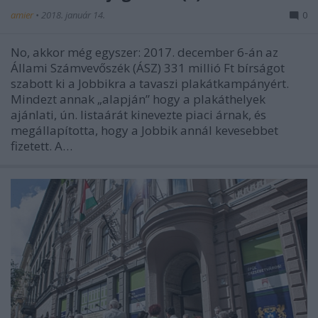
amier
•
2018. január 14.
0
No, akkor még egyszer: 2017. december 6-án az
Állami Számvevőszék (ÁSZ) 331 millió Ft bírságot
szabott ki a Jobbikra a tavaszi plakátkampányért.
Mindezt annak „alapján” hogy a plakáthelyek
ajánlati, ún. listaárát kinevezte piaci árnak, és
megállapította, hogy a Jobbik annál kevesebbet
fizetett. A…