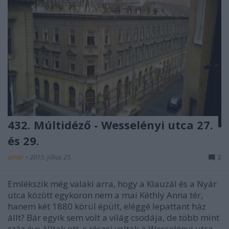
432. Múltidéző - Wesselényi utca 27.
és 29.
amier
•
2015. július 25.
2
Emlékszik még valaki arra, hogy a Klauzál és a Nyár
utca között egykoron nem a mai Kéthly Anna tér,
hanem két 1880 körül épült, eléggé lepattant ház
állt? Bár egyik sem volt a világ csodája, de több mint
száz éve álltak ott, s részei voltak a Wesselényi utca