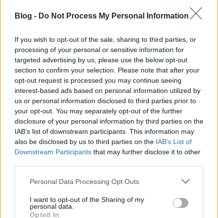
az 1980-as években.
Blog -
Do Not Process My Personal Information
If you wish to opt-out of the sale, sharing to third parties, or
processing of your personal or sensitive information for
targeted advertising by us, please use the below opt-out
section to confirm your selection. Please note that after your
opt-out request is processed you may continue seeing
interest-based ads based on personal information utilized by
us or personal information disclosed to third parties prior to
your opt-out. You may separately opt-out of the further
disclosure of your personal information by third parties on the
IAB’s list of downstream participants. This information may
also be disclosed by us to third parties on the
IAB’s List of
Downstream Participants
that may further disclose it to other
third parties.
Kazinczy utca 24/26.
Please note that this website/app uses one or more Google
Personal Data Processing Opt Outs
services and may gather and store information including but
amier
•
2015. október 04.
0
not limited to your visit or usage behaviour. You may click to
I want to opt-out of the Sharing of my
personal data.
grant or deny consent to Google and its third-party tags to
Opted In