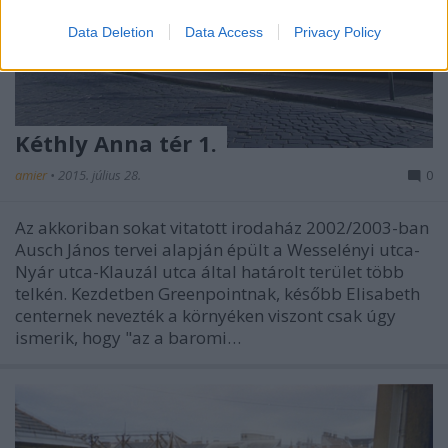
Data Deletion
Data Access
Privacy Policy
Kéthly Anna tér 1.
amier
•
2015. július 28.
0
Az akkoriban sokat vitatott irodaház 2002/2003-ban
Ausch János tervei alapján épült a Wesselényi utca-
Nyár utca-Klauzál utca által határolt terület több
telkén. Kezdetben Greenpointnak, később Elisabeth
centernek nevezték a környéken viszont csak úgy
ismerik, hogy "az a baromi…