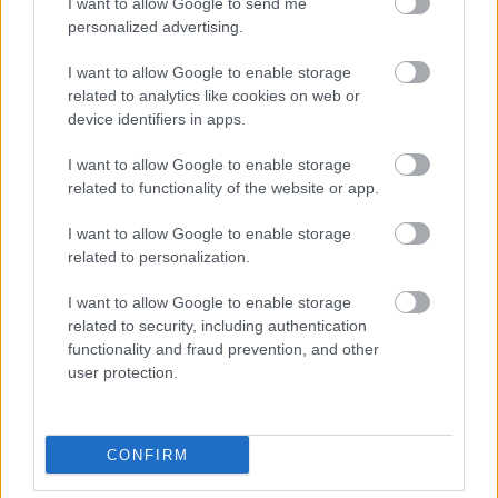
I want to allow Google to send me
Rákóczi út 42.
personalized advertising.
amier
•
2015. augusztus 04.
0
I want to allow Google to enable storage
related to analytics like cookies on web or
A Rákóczi út és az Akácfa utca sarkán (Akácfa u. 2.)
device identifiers in apps.
épült fel az Olivier Brénac és Xavier Gonzalez vezette
I want to allow Google to enable storage
párizsi építészeti iroda, valamint magyar kollégájuk,
related to functionality of the website or app.
Kruppa Gábor elképzelése szerint ez a nyolcemeletes
irodaház, amelyet hivatalosan 2001-ben avattak fel.
I want to allow Google to enable storage
Az irodaház érdekessége volt, hogy…
related to personalization.
I want to allow Google to enable storage
related to security, including authentication
functionality and fraud prevention, and other
user protection.
CONFIRM