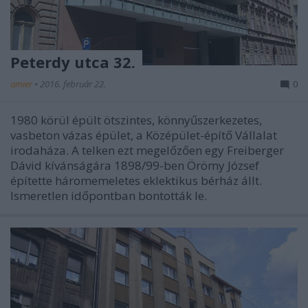
Peterdy utca 32.
amier
•
2016. február 22.
0
1980 körül épült ötszintes, könnyűszerkezetes,
vasbeton vázas épület, a Középület-építő Vállalat
irodaháza. A telken ezt megelőzően egy Freiberger
Dávid kívánságára 1898/99-ben Örömy József
építette háromemeletes eklektikus bérház állt.
Ismeretlen időpontban bontották le.