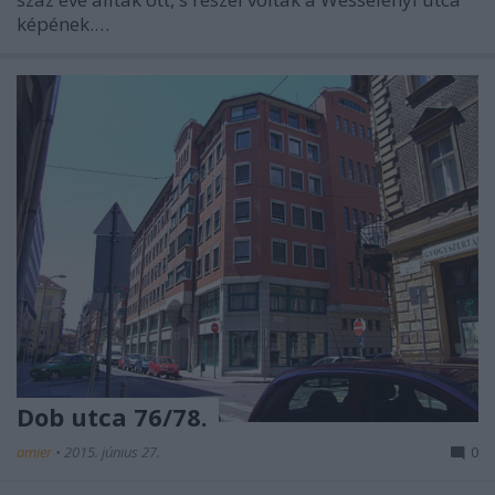
képének.…
Dob utca 76/78.
amier
•
2015. június 27.
0