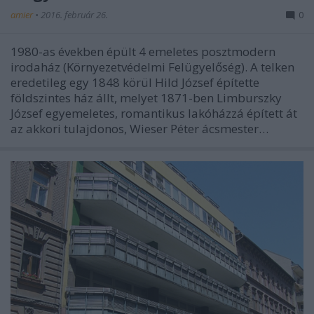
amier
•
2016. február 26.
0
1980-as években épült 4 emeletes posztmodern
irodaház (Környezetvédelmi Felügyelőség). A telken
eredetileg egy 1848 körül Hild József építette
földszintes ház állt, melyet 1871-ben Limburszky
József egyemeletes, romantikus lakóházzá épített át
az akkori tulajdonos, Wieser Péter ácsmester…