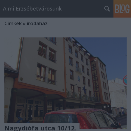
A mi Erzsébetvárosunk
Címkék
»
irodaház
Nagydiófa utca 10/12.