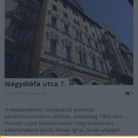
Nagydiófa utca 7.
amier
•
2016. február 20.
0
4+tetőemeletes, irodaházzá alakított
eklektikus/modern lakóház, eredetileg 1905-ben –
Hlaváts Lajos lakatosmester megrendelésére –
kétemeletesre épült, Kende Ignác tervei alapján.
Többször átépítették (1905, 1907, 1930), legutoljára