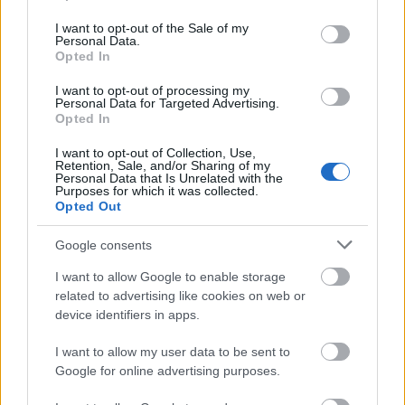
use your data for below specified purposes in below Google
1990-es években épült 3 emeletes irodaház.
consent section.
Eredetileg 1844/45-ben Hild József építette, szintén
I want to opt-out of the Sale of my
Personal Data.
háromemeletes eklektikus ház állt itt, mely az
Opted In
egykori Terézvárosi Dohánygyár raktára volt, melyet
Kauser Lipót Frey Lajossal együtt 1868-ban bővített
I want to opt-out of processing my
Personal Data for Targeted Advertising.
ki, ők építettek új szárnyat a dohányraktárhoz…
Opted In
I want to opt-out of Collection, Use,
Retention, Sale, and/or Sharing of my
Personal Data that Is Unrelated with the
Purposes for which it was collected.
Opted Out
Google consents
I want to allow Google to enable storage
related to advertising like cookies on web or
device identifiers in apps.
I want to allow my user data to be sent to
Google for online advertising purposes.