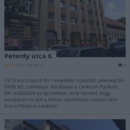
Peterdy utca 6.
amier
•
2016. február 22.
0
1970 körül épült 4+1 emeletes irodaház. Jelenleg ER-
PARK Kft. székhelye. Korábban a Centrum Parkoló
Kft. működött az épületben. Arra nézvést, hogy
korábban mi állt a telken, semmilyen adatot nem
őriz a Fővárosi Levéltár.