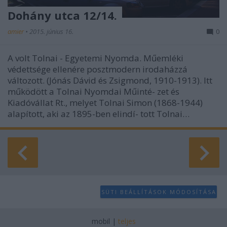
Dohány utca 12/14.
amier
•
2015. június 16.
0
A volt Tolnai - Egyetemi Nyomda. Műemléki
védettsége ellenére posztmodern irodaházzá
változott. (Jónás Dávid és Zsigmond, 1910-1913). Itt
működött a Tolnai Nyomdai Műinté- zet és
Kiadóvállat Rt., melyet Tolnai Simon (1868-1944)
alapított, aki az 1895-ben elindí- tott Tolnai…
SÜTI BEÁLLÍTÁSOK MÓDOSÍTÁSA
mobil
|
teljes