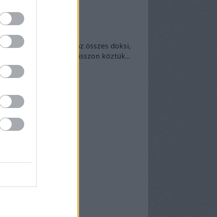
okumentumtár
kumentumok
- egyben
 egyben található meg az összes doksi,
nek van kedve - bogarásszon köztük...
chívum
25 szeptember
(
1
)
5 április
(
5
)
5 március
(
7
)
5 február
(
7
)
5 január
(
8
)
24 december
(
3
)
24 november
(
6
)
24 október
(
7
)
24 szeptember
(
6
)
4 augusztus
(
6
)
4 július
(
5
)
4 június
(
7
)
vább
...