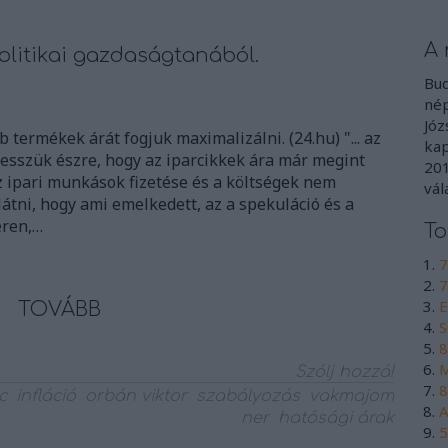
A 
olitikai gazdaságtanából.
Bud
nép
Józ
 termékek árát fogjuk maximalizálni. (24.hu) "... az
kap
vesszük észre, hogy az iparcikkek ára már megint
201
z ipari munkások fizetése és a költségek nem
vál
átni, hogy ami emelkedett, az a spekuláció és a
éren,…
To
7
7
E
TOVÁBB
S
8
M
Szólj hozzá!
8
c
infláció
orbán viktor
szabályozás
vakmajom
A
ner
hatósági árak
5