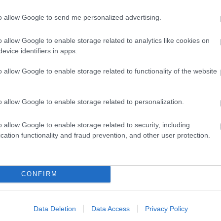
to allow Google to send me personalized advertising.
D
Do
o allow Google to enable storage related to analytics like cookies on
Itt
evice identifiers in apps.
aki
o allow Google to enable storage related to functionality of the website
Ar
20
o allow Google to enable storage related to personalization.
202
202
202
o allow Google to enable storage related to security, including
202
cation functionality and fraud prevention, and other user protection.
20
20
20
CONFIRM
20
202
202
202
Data Deletion
Data Access
Privacy Policy
To