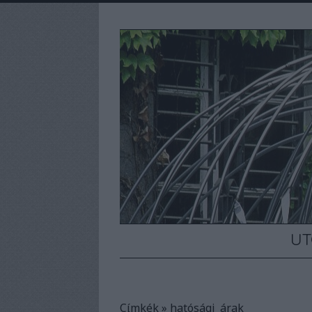
UT
Címkék
»
hatósági_árak