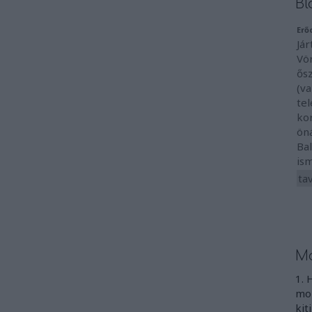
Bl
Erő
Jár
Vö
ős
(va
te
ko
ön
Ba
ism
ta
Mo
1. 
mon
kit