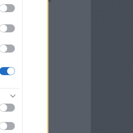
cebook oldalunk
erzőink
nekünk írták
ier
P
meter Tamás
osa és Kispál
vosa Gábor
rid Gábor
edi Ubul
gely és Kispál
gely József
nvald György
nwald György
pál Tibor
rosán Bence
meth Gábor
yns
lágyi Attila