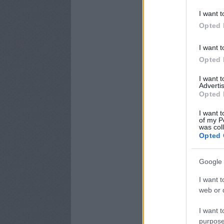
I want t
Opted 
I want t
Opted 
I want 
Advertis
Opted 
I want t
of my P
was col
Opted 
Google 
I want t
web or d
I want t
purpose