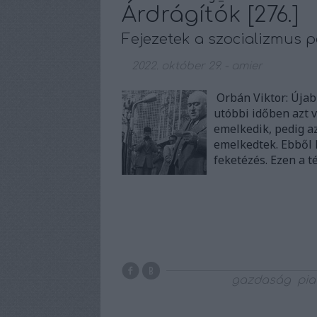
Árdrágítók [276.]
Fejezetek a szocializmus p
2022. október 29.
-
amier
Orbán Viktor: Újabb
utóbbi időben azt 
emelkedik, pedig a
emelkedtek. Ebből l
feketézés. Ezen a t
gazdaság
pia