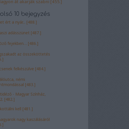
agyon át akarják szabni [455.]
olsó 10 bejegyzés
t ért a nyár... [488.]
aszi adásszünet [487.]
öző fejekben… [486.]
szakadt az összeköttetés
.]
csenek felkészülve [484.]
álóutca, némi
entmondással [483.]
tidéző - Magyar Színház,
2. [482.]
ottálni kell [481.]
agyarok nagy kaszálásáról
.]