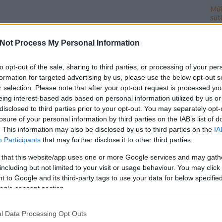
Múl
süt
Ke
Not Process My Personal Information
to opt-out of the sale, sharing to third parties, or processing of your per
formation for targeted advertising by us, please use the below opt-out s
Ro
r selection. Please note that after your opt-out request is processed y
cse
eing interest-based ads based on personal information utilized by us or
do
disclosed to third parties prior to your opt-out. You may separately opt-
fej
losure of your personal information by third parties on the IAB’s list of
ház
. This information may also be disclosed by us to third parties on the
IA
ily
Participants
that may further disclose it to other third parties.
isk
 that this website/app uses one or more Google services and may gath
mi
including but not limited to your visit or usage behaviour. You may click 
múl
 to Google and its third-party tags to use your data for below specifi
ön
ogle consent section.
vál
po
l Data Processing Opt Outs