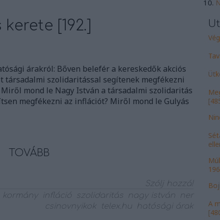
N
kerete [192.]
Ut
Vége
Tav
atósági árakról: Bőven belefér a kereskedők akciós
Ütk
t társadalmi szolidaritással segítenek megfékezni
x) Miről mond le Nagy István a társadalmi szolidaritás
Meg
ítsen megfékezni az inflációt? Miről mond le Gulyás
[485
Nin
Sét
ell
TOVÁBB
Múl
196
Szólj hozzá!
Bojk
kormány
infláció
szolidaritás
nagy istván
ner
A m
csinovnyikok
telex.hu
hatósági árak
[480