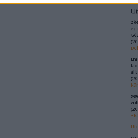
U
2k
épí
Géz
(
20
Doh
Emí
kör
áll
(
20
Kür
sev
vol
(
20
Aká
Uto