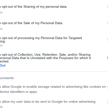
Fa
o opt-out of the Sharing of my personal data.
In
Sz
o opt-out of the Sale of my Personal Data.
...
In
Am
BB
to opt-out of processing my Personal Data for Targeted
De
ing.
In
Dev
De
o opt-out of Collection, Use, Retention, Sale, and/or Sharing
Fed
ersonal Data that Is Unrelated with the Purposes for which it
lected.
Füg
Out
Ger
Ger
Hu
consents
Hu
o allow Google to enable storage related to advertising like cookies on
Kis
evice identifiers in apps.
Ma
Né
o allow my user data to be sent to Google for online advertising
Pa
s.
Szi