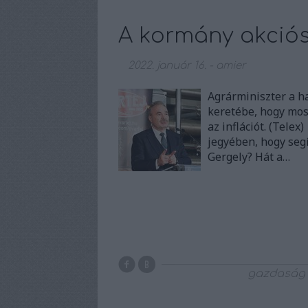
A kormány akciós 
2022. január 16.
-
amier
Agrárminiszter a h
keretébe, hogy mos
az inflációt. (Tele
jegyében, hogy seg
Gergely? Hát a…
gazdaság