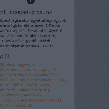
mi Erzsébetvárosunk
apest legkisebb, egyúttal legnagyobb
sűrűségű kerülete, nevét I. Ferenc
sef feleségéről, Erzsébet királynéről
ta 1882-ben. Területe 2,09 km²,
9-ben a névjegyzékben lévő
asztópolgárok száma 42 127 fő.
p 10
56. Nincs kegyelem
07. A menekült nem "migráns" 2.
gy frissen végzett százados [410.]
étálóutca, némi ellentmondással [483.]
05. Múltidéző - Akácfa sarka
últidéző - Balaton étterem [7.]
23. Szégyen, hazaárulás
 magyarok nagy kaszálásáról [480.]
35. Körúti anzix (2)