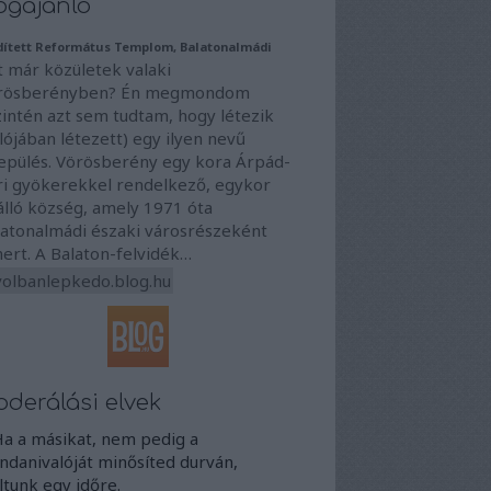
ogajánló
dített Református Templom, Balatonalmádi
t már közületek valaki
rösberényben? Én megmondom
zintén azt sem tudtam, hogy létezik
lójában létezett) egy ilyen nevű
lepülés. Vörösberény egy kora Árpád-
ri gyökerekkel rendelkező, egykor
álló község, amely 1971 óta
latonalmádi északi városrészeként
ert. A Balaton-felvidék…
volbanlepkedo.blog.hu
derálási elvek
Ha a másikat, nem pedig a
danivalóját minősíted durván,
iltunk egy időre.