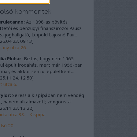
tolsó kommentek
eruletanno:
Az 1898-as bővítés
ttetői és pénzügyi finanszírozói Pausz
a joghallgató, Leipold Lajosné Pau...
26.04.23. 09:13
)
ány utca 26.
lia Pluhár:
Biztos, hogy nem 1965
ül épült irodaház, mert már 1956-ban
t már, és akkor sem új épületként...
25.11.24. 12:50
)
t utca 6.
ylor:
Seress a kispipában nem vendég
t, hanem alkalmazott; zongorista!
25.11.23. 13:22
)
cfa utca 38. - Kispipa
lsó 20