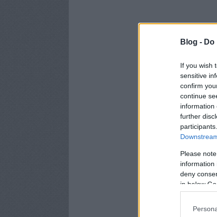
Blog -
Do 
If you wish 
sensitive in
confirm you
continue se
information 
further disc
participants
Downstream 
Please note
information 
deny consent
in below Go
Persona