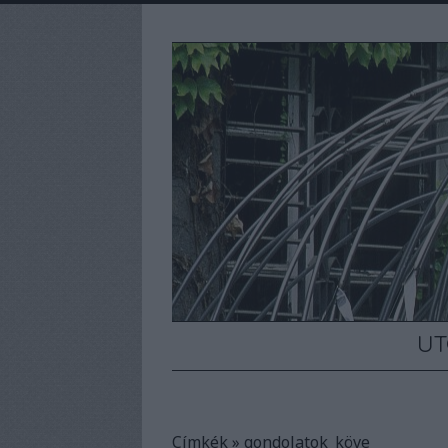
UT
Címkék
»
gondolatok_köve