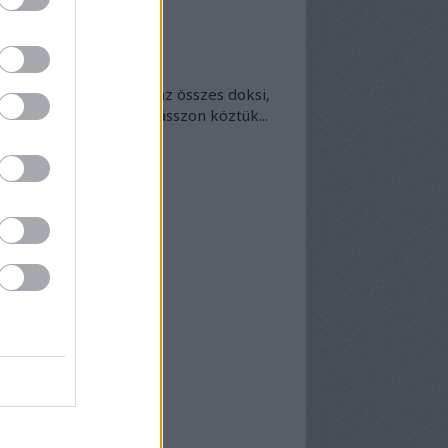
okumentumtár
kumentumok
- egyben
 egyben található meg az összes doksi,
nek van kedve - bogarásszon köztük...
chívum
25 szeptember
(
1
)
5 április
(
5
)
5 március
(
7
)
5 február
(
7
)
5 január
(
8
)
24 december
(
3
)
24 november
(
6
)
24 október
(
7
)
24 szeptember
(
6
)
4 augusztus
(
6
)
4 július
(
5
)
4 június
(
7
)
vább
...