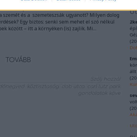
 Carl Lutz park? És a díszburkolatból kirakott kis
U
a szemét és a szemeteszsák ugyanott? Milyen dolog
rdések? Egy biztos: senki sem mehet el szó nélkül
2k
ek között – itt a környéken (is) zajlik. Mi…
épí
Géz
(
20
Doh
Emí
TOVÁBB
kör
áll
(
20
Szólj hozzá!
Kür
idónegyed
köztisztaság
dob utca
carl lutz park
gondolatok köve
sev
vol
(
20
Aká
Uto