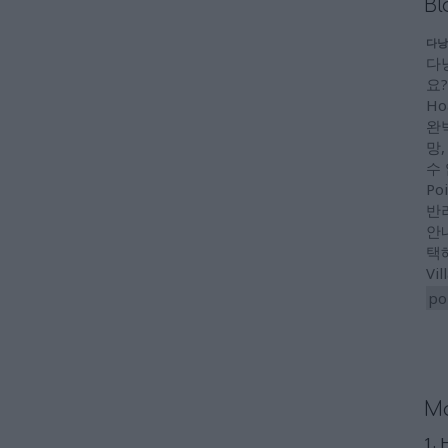
Bl
다낭
다
요?
Ho
완
망,
수
Po
반
안내
택해
Vi
po
Mo
1. 