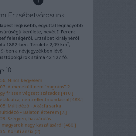
mi Erzsébetvárosunk
apest legkisebb, egyúttal legnagyobb
sűrűségű kerülete, nevét I. Ferenc
sef feleségéről, Erzsébet királynéről
ta 1882-ben. Területe 2,09 km²,
9-ben a névjegyzékben lévő
asztópolgárok száma 42 127 fő.
p 10
56. Nincs kegyelem
07. A menekült nem "migráns" 2.
gy frissen végzett százados [410.]
étálóutca, némi ellentmondással [483.]
05. Múltidéző - Akácfa sarka
últidéző - Balaton étterem [7.]
23. Szégyen, hazaárulás
 magyarok nagy kaszálásáról [480.]
35. Körúti anzix (2)