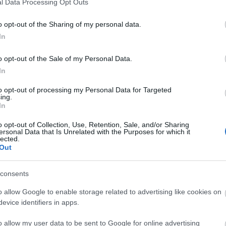
Fa
l Data Processing Opt Outs
o opt-out of the Sharing of my personal data.
n utcában álló, az utcavonaltól hátrahúzott
In
Sz
ai oldalán – a kiszélesedő járdán – 1991-ben
...
mentésben aktív szerepet vállaló Carl Lutz
o opt-out of the Sale of my Personal Data.
Am
zszobor Szabó Tamás alkotása. Az út szélén, az…
In
BB
De
to opt-out of processing my Personal Data for Targeted
Dev
ing.
In
De
Fed
TOVÁBB
o opt-out of Collection, Use, Retention, Sale, and/or Sharing
Füg
ersonal Data that Is Unrelated with the Purposes for which it
lected.
Ger
Out
Ger
Szólj hozzá!
Hu
lékmű
dob utca
carl lutz park
gondolatok köve
Hu
consents
Kis
o allow Google to enable storage related to advertising like cookies on
Ma
rk
evice identifiers in apps.
Né
Pa
o allow my user data to be sent to Google for online advertising
Szi