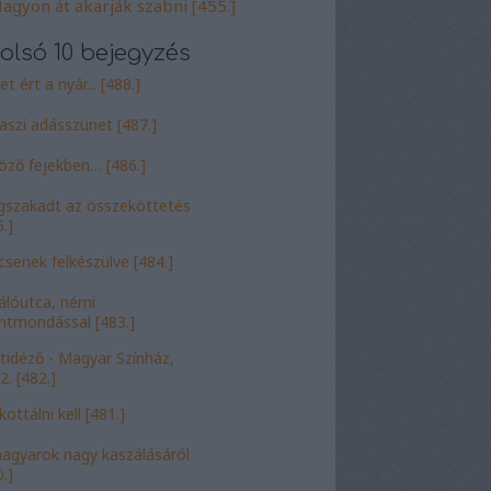
agyon át akarják szabni [455.]
olsó 10 bejegyzés
t ért a nyár... [488.]
aszi adásszünet [487.]
öző fejekben… [486.]
szakadt az összeköttetés
.]
csenek felkészülve [484.]
álóutca, némi
entmondással [483.]
tidéző - Magyar Színház,
2. [482.]
ottálni kell [481.]
agyarok nagy kaszálásáról
.]