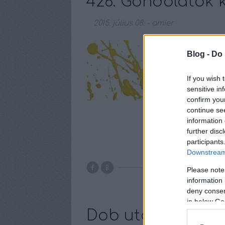
426. Gondolatok k
2015. július 08.
-
amier
Gondolatok köve a 
Blog -
Do 
alias P. Howard Er
1905. március 29-én
lakóházban. Elemi i
If you wish 
sensitive in
confirm you
continue se
information 
further disc
participants
Downstream 
Please note
information 
deny consent
in below Go
Dob utca 10. - Ca