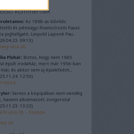
tolsó kommentek
eruletanno:
Az 1898-as bővítés
ttetői és pénzügyi finanszírozói Pausz
a joghallgató, Leipold Lajosné Pau...
26.04.23. 09:13
)
ány utca 26.
lia Pluhár:
Biztos, hogy nem 1965
ül épült irodaház, mert már 1956-ban
t már, és akkor sem új épületként...
25.11.24. 12:50
)
t utca 6.
ylor:
Seress a kispipában nem vendég
t, hanem alkalmazott; zongorista!
25.11.23. 13:22
)
cfa utca 38. - Kispipa
lsó 20