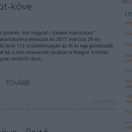
N
at-köve
Ut
Vége
t jöttem!– Hol hagyta?– Valami matrózban.”
Tav
avaslatomra elkészült és 2017. március 29-én
Ütk
tő Jenő 112. születésnapján az őt és egy gondolatát
t kő a róla elnevezett utcában a Magyar Színház
Meg
yzat részéről részt…
[485
Nin
Sét
TOVÁBB
ell
Múl
196
1
komment
mű
rejtő jenő
képviselőtestület
gondolatok köve
Bojk
A m
[480