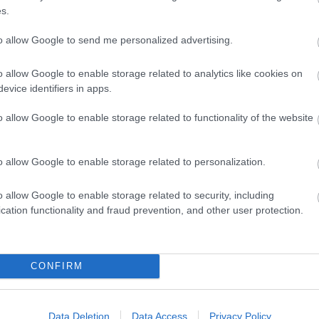
s.
D
ózsa utca által határolt kis tér, mely a Jósika utca
to allow Google to send me personalized advertising.
teresedése a Rózsa utcánál. A kör alakú burkolt
Do
 1966-ban készült emlékkútja (a bronz szobor 2
Itt
o allow Google to enable storage related to analytics like cookies on
örülötte padok és akácfák állnak. Egy idézettel
aki
evice identifiers in apps.
léket…
Ar
o allow Google to enable storage related to functionality of the website
20
202
TOVÁBB
o allow Google to enable storage related to personalization.
202
202
202
o allow Google to enable storage related to security, including
1
komment
20
cation functionality and fraud prevention, and other user protection.
ű
szobor
gondolatok köve
szenes hanna park
20
20
20
CONFIRM
202
k 3.
202
202
To
Data Deletion
Data Access
Privacy Policy