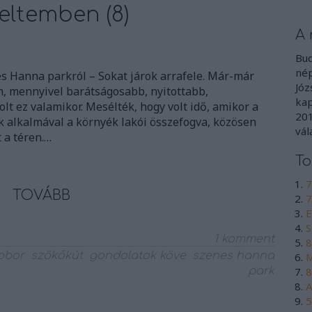
eltemben (8)
A 
Bud
nép
s Hanna parkról – Sokat járok arrafele. Már-már
Józ
em, mennyivel barátságosabb, nyitottabb,
kap
lt ez valamikor. Mesélték, hogy volt idő, amikor a
201
 alkalmával a környék lakói összefogva, közösen
vál
t a téren.…
To
7
TOVÁBB
7
E
S
1
komment
8
obor
szökőkút
gondolatok köve
szenes hanna
M
park
8
A
5