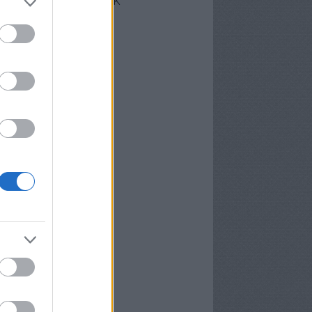
cebook oldalunk
erzőink
nekünk írták
ier
P
meter Tamás
osa és Kispál
vosa Gábor
rid Gábor
edi Ubul
gely és Kispál
gely József
nvald György
nwald György
pál Tibor
rosán Bence
meth Gábor
yns
lágyi Attila