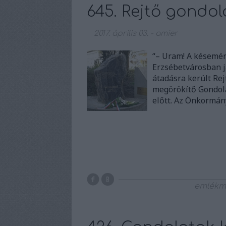
645. Rejtő gondol
2017. április 03.
-
amier
“– Uram! A késemér
Erzsébetvárosban j
átadásra került Rej
megörökítő Gondola
előtt. Az Önkormán
emlék