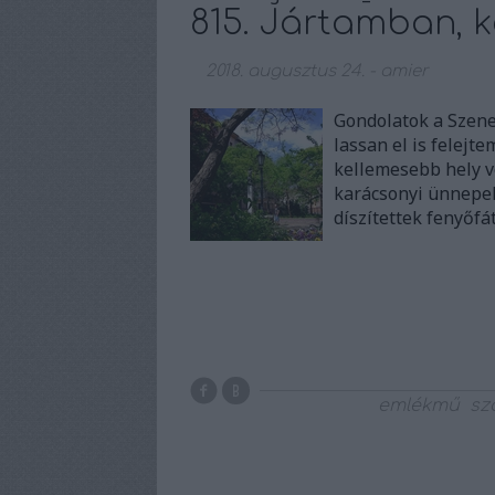
815. Jártamban, k
2018. augusztus 24.
-
amier
Gondolatok a Szene
lassan el is felejt
kellemesebb hely vo
karácsonyi ünnepek
díszítettek fenyőfá
emlékmű
sz