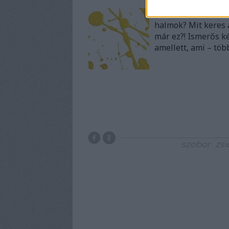
Miért rohadt szét a
halmok? Mit keres 
már ez?! Ismerős ké
amellett, ami – több
szobor
zs