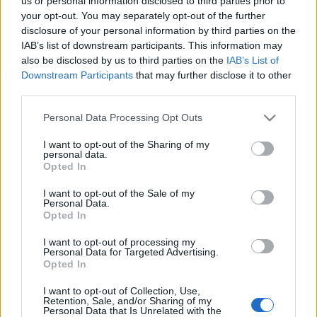
us or personal information disclosed to third parties prior to
Olvasom, hogy rendkívüli elnökségi ülést tartott ma
your opt-out. You may separately opt-out of the further
délelőtt a Magyar Paralimpiai Bizottság. Az ülés
disclosure of your personal information by third parties on the
után Gömöri Zsolt (még) elnök tartott egy
IAB’s list of downstream participants. This information may
sajtótájékoztatót, melyen ismertette, milyen
also be disclosed by us to third parties on the
IAB’s List of
Downstream Participants
that may further disclose it to other
döntéseket hoztak, majd igyekezett megcáfolni
third parties.
azokat a vádakat, melyek a személye,…
Please note that this website/app uses one or more Google
Personal Data Processing Opt Outs
407. Lejárató kampány?
services and may gather and store information including but
not limited to your visit or usage behaviour. You may click to
I want to opt-out of the Sharing of my
amier
•
2015. május 24.
0
personal data.
grant or deny consent to Google and its third-party tags to
Opted In
use your data for below specified purposes in below Google
consent section.
Olvasom, hogy Gömöri szerint lejárató kampány
I want to opt-out of the Sale of my
Personal Data.
indult ellene. És újra meg újra megpróbálja előadni,
Opted In
hogy teljesen rendben volt a közös pénzből kifizetett
végtörlesztése (de azért két hete visszafizette azt), és
I want to opt-out of processing my
ők Deutsch Tamással együtt csak egy gonosz
Personal Data for Targeted Advertising.
Opted In
összeesküvés…
I want to opt-out of Collection, Use,
Retention, Sale, and/or Sharing of my
399. Deutsch, a támogató
Personal Data that Is Unrelated with the