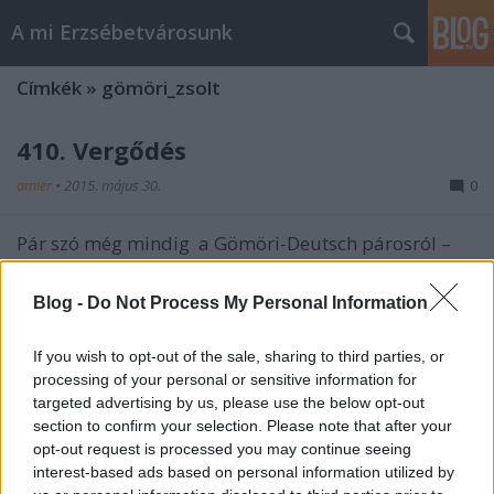
A mi Erzsébetvárosunk
Címkék
»
gömöri_zsolt
410. Vergődés
amier
•
2015. május 30.
0
Pár szó még mindig a Gömöri-Deutsch párosról –
Bizalom nélkül nem tud dolgozni Gömöri Zsolt a
Paralimpiai Bizottság elnöke. Ő maga mondta, és
Blog -
Do Not Process My Personal Information
akkor ez egészen biztosan így is van. Viszont a
bizalmat csak akkor érzi elveszettnek, ha azt a
If you wish to opt-out of the sale, sharing to third parties, or
közgyűlés vonja meg tőle. Persze…
processing of your personal or sensitive information for
targeted advertising by us, please use the below opt-out
408. A „csak” Gömöri
section to confirm your selection. Please note that after your
opt-out request is processed you may continue seeing
amier
•
2015. május 26.
0
interest-based ads based on personal information utilized by