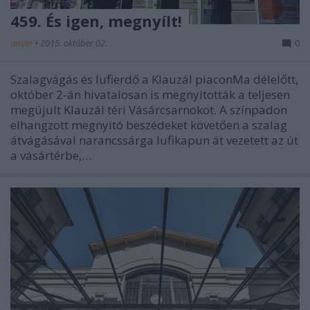
459. És igen, megnyílt!
amier
•
2015. október 02.
0
Szalagvágás és lufierdő a Klauzál piaconMa délelőtt,
október 2-án hivatalosan is megnyitották a teljesen
megújult Klauzál téri Vásárcsarnokot. A színpadon
elhangzott megnyitó beszédeket követően a szalag
átvágásával narancssárga lufikapun át vezetett az út
a vásártérbe,…