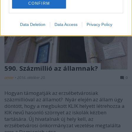
CONFIRM
Data Deletion
Data Access
Privacy Policy
590. Százmillió az államnak?
amier
•
2016. október 20.
0
Hogyan támogatják az erzsébetvárosiak
százmillióval az államot? Nyár elején az állam úgy
döntött, hogy a megbukott KLIK helyett létrehozza a
KIK nevű hasonló szörnyet az iskolák kézben
tartására. Új hivatalnak új hely kell, az
erzsébetvárosi önkormányzat vezetése megtalálta
erre a Damjanich utca…