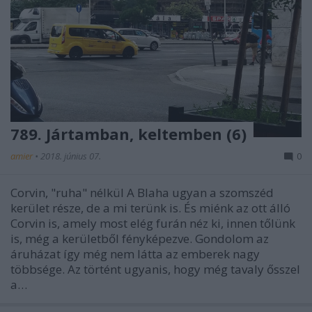
789. Jártamban, keltemben (6)
amier
•
2018. június 07.
0
Corvin, "ruha" nélkül A Blaha ugyan a szomszéd
kerület része, de a mi terünk is. És miénk az ott álló
Corvin is, amely most elég furán néz ki, innen tőlünk
is, még a kerületből fényképezve. Gondolom az
áruházat így még nem látta az emberek nagy
többsége. Az történt ugyanis, hogy még tavaly ősszel
a…