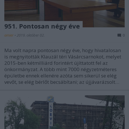
951. Pontosan négy éve
amier
•
2019. október 02.
0
Ma volt napra pontosan négy éve, hogy hivatalosan
is megnyitották Klauzál téri Vásárcsarnokot, melyet
2015-ben kétmilliárd forintért újíttatott fel az
önkormányzat. A több mint 7000 négyzetméteres
épületbe ennek ellenére azóta sem sikerül se elég
vevőt, se elég bérlőt becsábítani; az újjávarázsolt…