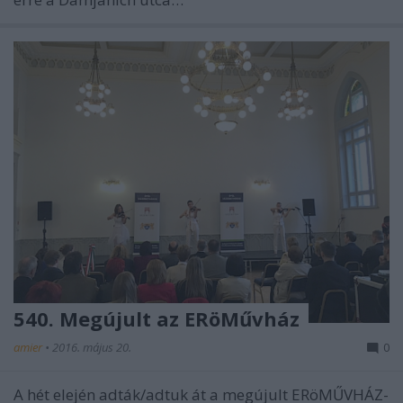
540. Megújult az ERöMűvház
amier
•
2016. május 20.
0
A hét elején adták/adtuk át a megújult ERöMŰVHÁZ-