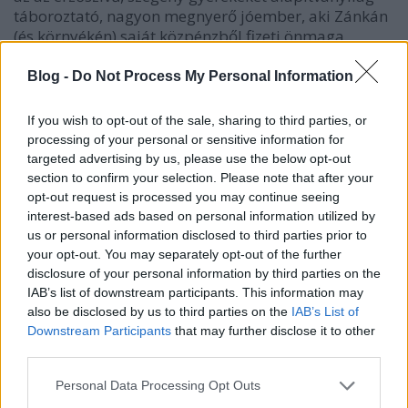
táboroztató, nagyon megnyerő jóember, aki Zánkán
(és környékén) saját közpénzből fizeti önmaga
nyaralását, mindent beelőzött. De ami késik, az
nem…
Blog -
Do Not Process My Personal Information
If you wish to opt-out of the sale, sharing to third parties, or
processing of your personal or sensitive information for
targeted advertising by us, please use the below opt-out
section to confirm your selection. Please note that after your
opt-out request is processed you may continue seeing
interest-based ads based on personal information utilized by
us or personal information disclosed to third parties prior to
your opt-out. You may separately opt-out of the further
disclosure of your personal information by third parties on the
IAB’s list of downstream participants. This information may
also be disclosed by us to third parties on the
IAB’s List of
Downstream Participants
that may further disclose it to other
third parties.
Please note that this website/app uses one or more Google
Personal Data Processing Opt Outs
654. Jártamban, keltemben (3)
services and may gather and store information including but