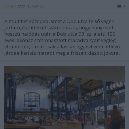
amier
•
2020. február 03.
0
A múlt hét közepén ismét a Dob utca felső végén
jártam, és kiderült számomra is, hogy ennyi volt;
hosszú halódás után a Dob utca 93. sz. alatti 150
éves lakóház szétrohasztott maradványait végleg
eltüntették, s már csak a lassan egy évtizede ittlévő
járdaelkerítés maradt meg a frissen kiásott jókora…