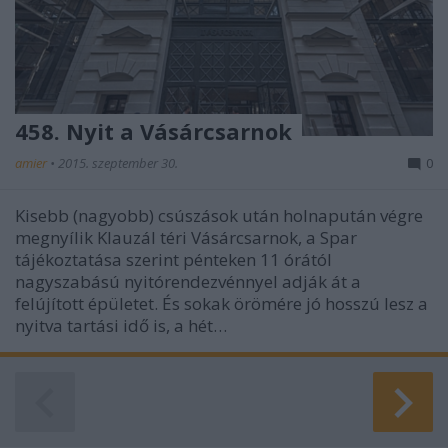
458. Nyit a Vásárcsarnok
amier
•
2015. szeptember 30.
0
Kisebb (nagyobb) csúszások után holnapután végre
megnyílik Klauzál téri Vásárcsarnok, a Spar
tájékoztatása szerint pénteken 11 órától
nagyszabású nyitórendezvénnyel adják át a
felújított épületet. És sokak örömére jó hosszú lesz a
nyitva tartási idő is, a hét…