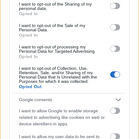
not limited to your visit or usage behaviour. You may click to
I want to opt-out of the Sharing of my
amier
•
2017. április 30.
2
personal data.
grant or deny consent to Google and its third-party tags to
Opted In
use your data for below specified purposes in below Google
Lakóházból szálloda? Szálloda helyett végleges
consent section.
I want to opt-out of the Sale of my
bontás? Mi vár erre az épületre? Általában amikor
Personal Data.
Opted In
csak tehetem, gyalogosan jövök, megyek a városban.
Gyakran járok a Dob utcában. Jártamban, keltemben
I want to opt-out of processing my
nézelődök és immár sokadik alkalommal sétáltam el
Personal Data for Targeted Advertising.
a Dob u. 93. szám alatt található, mára már…
Opted In
I want to opt-out of Collection, Use,
Retention, Sale, and/or Sharing of my
Personal Data that Is Unrelated with the
Purposes for which it was collected.
Opted Out
Google consents
I want to allow Google to enable storage
related to advertising like cookies on web or
device identifiers in apps.
I want to allow my user data to be sent to