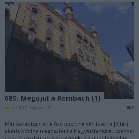
689. Megújul a Rombach (1)
amier
•
2017. augusztus 13.
0
Már korábban, az előző poszt helyén is ezt a jó hírt
akartuk volna megosztani a Nagyérdeművel, csakhát
az az érzőszívű, szegény gyerekeket alapítványilag