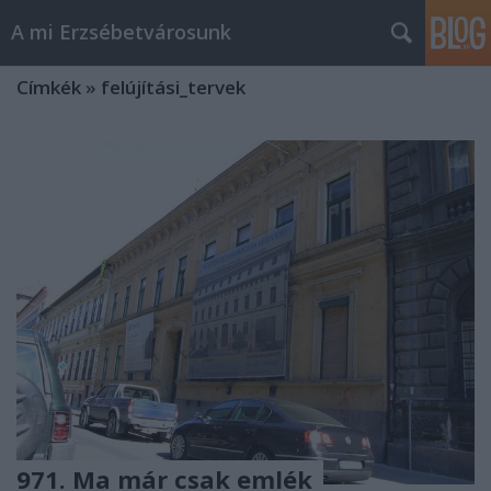
A mi Erzsébetvárosunk
Címkék
»
felújítási_tervek
971. Ma már csak emlék