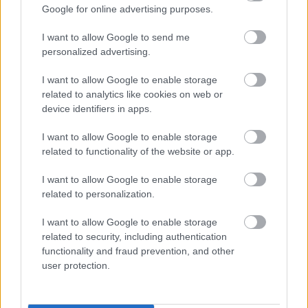
Google for online advertising purposes.
I want to allow Google to send me
personalized advertising.
637. Megint a Káry-villáról (2)
I want to allow Google to enable storage
amier
•
2017. március 10.
0
related to analytics like cookies on web or
device identifiers in apps.
Eddig kételkedve, gyanakodva – de most
megpróbáljuk reménykedve, hátha mégis tényleg
I want to allow Google to enable storage
felújításról van szó, nem pedig szétrohasztásról.
related to functionality of the website or app.
Különben is, itt a tavasz, csicseregnek a madarak, és
I want to allow Google to enable storage
bár most épp esik az eső, legyünk csak optimisták,
related to personalization.
és nézzük ilyen szemmel, hogy mi is készül itt. Azaz,
hogy…
I want to allow Google to enable storage
related to security, including authentication
functionality and fraud prevention, and other
user protection.