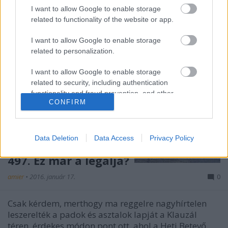
I want to allow Google to enable storage
related to functionality of the website or app.
I want to allow Google to enable storage
related to personalization.
I want to allow Google to enable storage
related to security, including authentication
functionality and fraud prevention, and other
CONFIRM
user protection.
Data Deletion
Data Access
Privacy Policy
497. Ez már a legalja?
amier
•
2016. január 17.
0
Csak kérdem, merthogy ma reggelre nagyhírtelen
leszerelték a padok és asztalok lapját a Klauzál
téren, érdekes módon pont ott, ahol a Heti Betevő