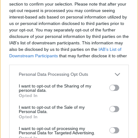
section to confirm your selection. Please note that after your
opt-out request is processed you may continue seeing
interest-based ads based on personal information utilized by
us or personal information disclosed to third parties prior to
your opt-out. You may separately opt-out of the further
500. Klauzál téri padok
disclosure of your personal information by third parties on the
IAB’s list of downstream participants. This information may
amier
•
2016. január 25.
0
also be disclosed by us to third parties on the
IAB’s List of
Downstream Participants
that may further disclose it to other
Hétfő, hideg, hóesés – ennél alkalmasabb idő nem is
third parties.
lehetne arra, hogy kimenjen az ember megnézni a
Please note that this website/app uses one or more Google
Klauzál téri padokat. Merthogy – mint mi is írtuk – a
Personal Data Processing Opt Outs
services and may gather and store information including but
Heti betevő önkéntesei múlt hét vasárnap (17-én)
not limited to your visit or usage behaviour. You may click to
I want to opt-out of the Sharing of my
megdöbbenve látták, hogy nagyhírtelen leszerelték a
personal data.
grant or deny consent to Google and its third-party tags to
padok és asztalok lapját a téren, véletlenül…
Opted In
use your data for below specified purposes in below Google
consent section.
I want to opt-out of the Sale of my
Personal Data.
Opted In
I want to opt-out of processing my
Personal Data for Targeted Advertising.
Opted In