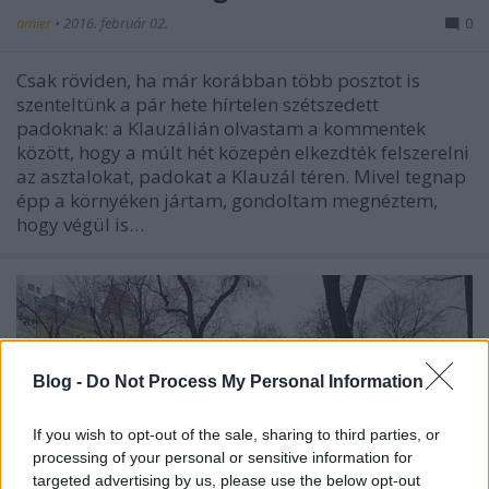
amier
•
2016. február 02.
0
Csak röviden, ha már korábban több posztot is
szenteltünk a pár hete hírtelen szétszedett
padoknak: a Klauzálián olvastam a kommentek
között, hogy a múlt hét közepén elkezdték felszerelni
az asztalokat, padokat a Klauzál téren. Mivel tegnap
épp a környéken jártam, gondoltam megnéztem,
hogy végül is…
Blog -
Do Not Process My Personal Information
If you wish to opt-out of the sale, sharing to third parties, or
processing of your personal or sensitive information for
targeted advertising by us, please use the below opt-out