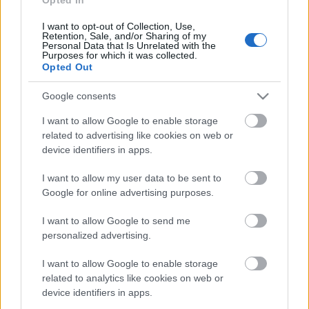
I want to opt-out of Collection, Use,
Retention, Sale, and/or Sharing of my
Personal Data that Is Unrelated with the
Purposes for which it was collected.
Opted Out
Google consents
I want to allow Google to enable storage
related to advertising like cookies on web or
498. Nincs baj, bébi
device identifiers in apps.
amier
•
2016. január 19.
0
I want to allow my user data to be sent to
Google for online advertising purposes.
Tudom, hogy az ajtózár az nem egyszerű dolog,Ha
beletaláltál a kulccsal, az még két irányba forog.S ha
I want to allow Google to send me
nem akar menni balra, akkor ott van még a
personalized advertising.
jobb.Szép vagy bébi, de az eszed lehetne nagyobb!
I want to allow Google to enable storage
(Sipos F. Tamás - Nincs baj, bébi!) Legalábbis
related to analytics like cookies on web or
reméljük, hogy tényleg nincs. Tegnap frissítésként…
device identifiers in apps.