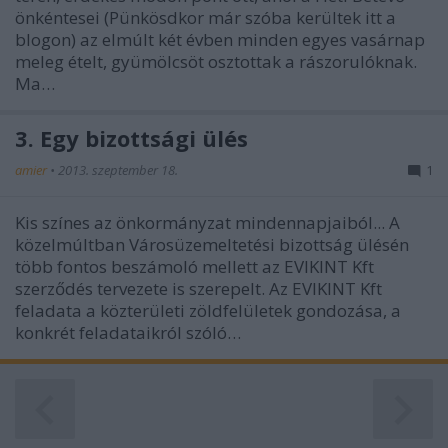
önkéntesei (Pünkösdkor már szóba kerültek itt a
blogon) az elmúlt két évben minden egyes vasárnap
meleg ételt, gyümölcsöt osztottak a rászorulóknak.
Ma…
3. Egy bizottsági ülés
amier
•
2013. szeptember 18.
1
Kis színes az önkormányzat mindennapjaiból... A
közelmúltban Városüzemeltetési bizottság ülésén
több fontos beszámoló mellett az EVIKINT Kft
szerződés tervezete is szerepelt. Az EVIKINT Kft
feladata a közterületi zöldfelületek gondozása, a
konkrét feladataikról szóló…