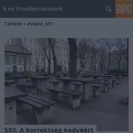
A mi Erzsébetvárosunk
Címkék
»
evikint_kft
503. A korrektség kedvéért