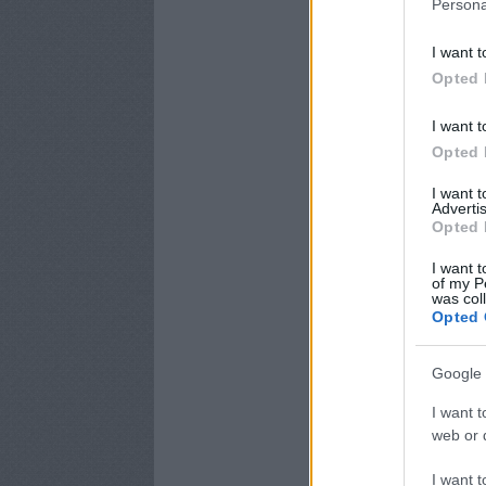
Persona
I want t
Opted 
I want t
Opted 
I want 
Advertis
Opted 
I want t
of my P
was col
Opted 
Google 
I want t
web or d
I want t