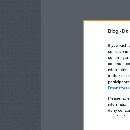
Blog -
Do 
If you wish 
sensitive in
confirm you
continue se
information 
further disc
participants
Downstream 
Please note
information 
deny consent
in below Go