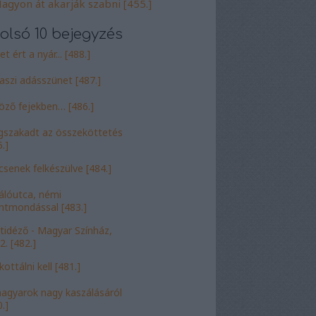
agyon át akarják szabni [455.]
olsó 10 bejegyzés
t ért a nyár... [488.]
aszi adásszünet [487.]
öző fejekben… [486.]
szakadt az összeköttetés
.]
csenek felkészülve [484.]
álóutca, némi
entmondással [483.]
tidéző - Magyar Színház,
2. [482.]
ottálni kell [481.]
agyarok nagy kaszálásáról
.]