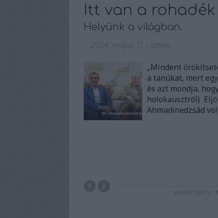
Itt van a rohadék 
Helyünk a világban.
2024. május 11.
-
amier
„Mindent örökítsete
a tanúkat, mert egy
és azt mondja, hog
holokausztról) Elj
Ahmadinedzsád volt
vélemény