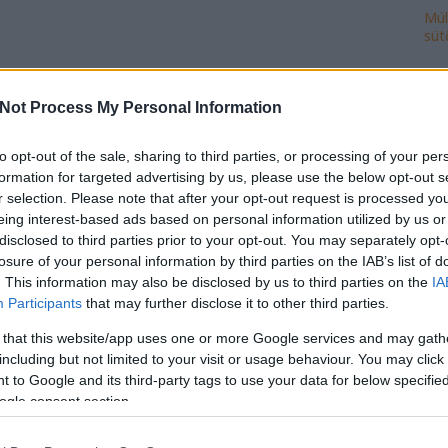
Múl
süt
Ke
Not Process My Personal Information
to opt-out of the sale, sharing to third parties, or processing of your per
Ro
formation for targeted advertising by us, please use the below opt-out s
cse
r selection. Please note that after your opt-out request is processed y
do
eing interest-based ads based on personal information utilized by us or
fej
disclosed to third parties prior to your opt-out. You may separately opt-
ház
losure of your personal information by third parties on the IAB’s list of
ily
. This information may also be disclosed by us to third parties on the
IA
isk
Participants
that may further disclose it to other third parties.
mi
 that this website/app uses one or more Google services and may gath
múl
including but not limited to your visit or usage behaviour. You may click 
ön
 to Google and its third-party tags to use your data for below specifi
vál
ogle consent section.
po