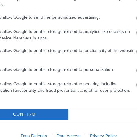
s.
D
to allow Google to send me personalized advertising.
Do
Itt
o allow Google to enable storage related to analytics like cookies on
aki
evice identifiers in apps.
Ar
o allow Google to enable storage related to functionality of the website
20
202
o allow Google to enable storage related to personalization.
202
202
202
o allow Google to enable storage related to security, including
20
cation functionality and fraud prevention, and other user protection.
20
20
20
CONFIRM
202
202
202
To
Data Deletion
Data Access
Privacy Policy