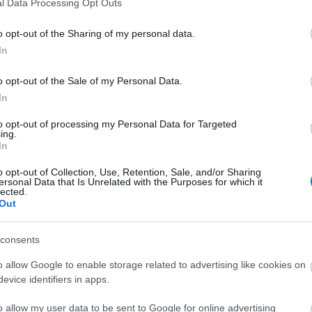
Fa
l Data Processing Opt Outs
o opt-out of the Sharing of my personal data.
In
Sz
...
o opt-out of the Sale of my Personal Data.
Am
In
BB
De
to opt-out of processing my Personal Data for Targeted
Dev
ing.
In
De
Fed
o opt-out of Collection, Use, Retention, Sale, and/or Sharing
Füg
ersonal Data that Is Unrelated with the Purposes for which it
lected.
Ger
Out
Ger
Hu
Hu
consents
Kis
o allow Google to enable storage related to advertising like cookies on
Ma
evice identifiers in apps.
Né
Pa
o allow my user data to be sent to Google for online advertising
Szi