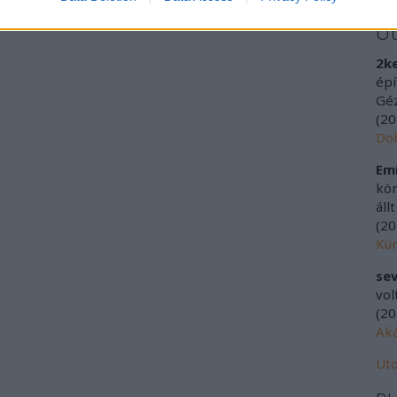
U
2k
épí
Géz
(
20
Doh
Emí
kör
áll
(
20
Kür
sev
vol
(
20
Aká
Uto