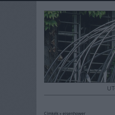
UT
Címkék
»
eisenhower