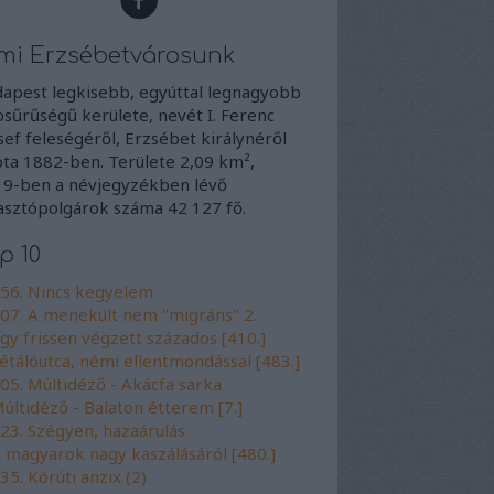
mi Erzsébetvárosunk
apest legkisebb, egyúttal legnagyobb
sűrűségű kerülete, nevét I. Ferenc
sef feleségéről, Erzsébet királynéről
ta 1882-ben. Területe 2,09 km²,
9-ben a névjegyzékben lévő
asztópolgárok száma 42 127 fő.
p 10
56. Nincs kegyelem
07. A menekült nem "migráns" 2.
gy frissen végzett százados [410.]
étálóutca, némi ellentmondással [483.]
05. Múltidéző - Akácfa sarka
últidéző - Balaton étterem [7.]
23. Szégyen, hazaárulás
 magyarok nagy kaszálásáról [480.]
35. Körúti anzix (2)