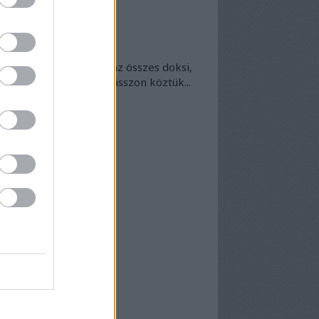
okumentumtár
kumentumok
- egyben
 egyben található meg az összes doksi,
nek van kedve - bogarásszon köztük...
chívum
25 szeptember
(
1
)
5 április
(
5
)
5 március
(
7
)
5 február
(
7
)
5 január
(
8
)
24 december
(
3
)
24 november
(
6
)
24 október
(
7
)
24 szeptember
(
6
)
4 augusztus
(
6
)
4 július
(
5
)
4 június
(
7
)
vább
...