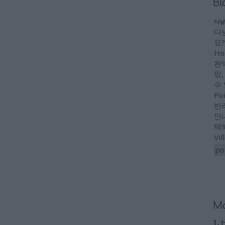
Bl
다낭
다
요?
Ho
완
망,
수
Po
반
안내
택해
Vi
po
Mo
1. 