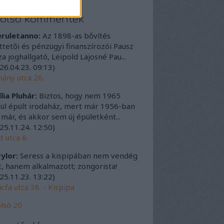
tolsó kommentek
eruletanno:
Az 1898-as bővítés
ttetői és pénzügyi finanszírozói Pausz
a joghallgató, Leipold Lajosné Pau...
26.04.23. 09:13
)
ány utca 26.
lia Pluhár:
Biztos, hogy nem 1965
ül épült irodaház, mert már 1956-ban
t már, és akkor sem új épületként...
25.11.24. 12:50
)
t utca 6.
ylor:
Seress a kispipában nem vendég
t, hanem alkalmazott; zongorista!
25.11.23. 13:22
)
cfa utca 38. - Kispipa
lsó 20