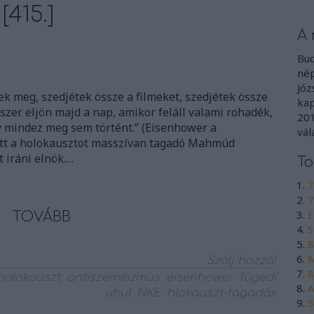
[415.]
A 
Bud
nép
Józ
k meg, szedjétek össze a filmeket, szedjétek össze
kap
szer eljön majd a nap, amikor feláll valami rohadék,
201
y mindez meg sem történt.” (Eisenhower a
vál
ött a holokausztot masszívan tagadó Mahmúd
 iráni elnök.…
To
7
7
E
TOVÁBB
S
8
M
Szólj hozzá!
8
holokauszt
antiszemitizmus
eisenhower
fügedi
A
ubul
NKE
hlokauszt-tagadás
5