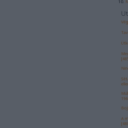
N
Ut
Vége
Tav
Ütk
Meg
[485
Nin
Sét
ell
Múl
196
Bojk
A m
[480