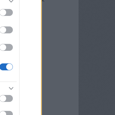
cebook oldalunk
erzőink
nekünk írták
ier
P
meter Tamás
osa és Kispál
vosa Gábor
rid Gábor
edi Ubul
gely és Kispál
gely József
nvald György
nwald György
pál Tibor
rosán Bence
meth Gábor
yns
lágyi Attila