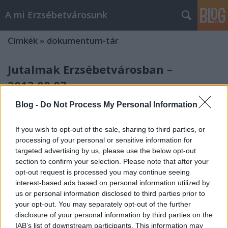
A mi Erzsébetvárosunk
Címkék
»
dokumentum-tár
Jutalmak Erzsébetvárosban –
2013.08.07.
amier
•
2013. szeptember 18.
0
Blog -
Do Not Process My Personal Information
A hir24.hu az Átlátszó Kimittud rendszerén keresztül
If you wish to opt-out of the sale, sharing to third parties, or
az összes kerületi, továbbá a fővárosi
processing of your personal or sensitive information for
önkormányzattól kikérte a vezetők 2013-ban
targeted advertising by us, please use the below opt-out
kifizetett jutalmainak, prémiumainak listáját. Az
section to confirm your selection. Please note that after your
erzsébetvárosi önkormányzat válaszából csak annyi
opt-out request is processed you may continue seeing
derült ki, hogy a polgármesteti…
interest-based ads based on personal information utilized by
us or personal information disclosed to third parties prior to
your opt-out. You may separately opt-out of the further
Dokumentumtár egy az egyben
disclosure of your personal information by third parties on the
IAB’s list of downstream participants. This information may