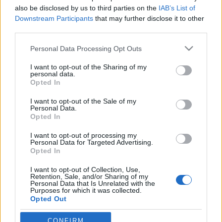
amier
•
2013. szeptember 16.
0
also be disclosed by us to third parties on the
IAB’s List of
Downstream Participants
that may further disclose it to other
Itt egyben található meg az összes doksi, akinek van
third parties.
kedve - bogarásszon köztük... Amikor egy újabb irat,
vagy dokumentum felkerül a blogra, itt
Please note that this website/app uses one or more Google
Personal Data Processing Opt Outs
services and may gather and store information including but
folyamatosan frissítjük az adatokat, hogy egyetlen
not limited to your visit or usage behaviour. You may click to
I want to opt-out of the Sharing of my
oldalról (is) elérhetővé váljon az összes adat. Ezt
personal data.
grant or deny consent to Google and its third-party tags to
természetesen minden egyes…
Opted In
use your data for below specified purposes in below Google
consent section.
I want to opt-out of the Sale of my
Moderálási elvek
Personal Data.
Opted In
amier
•
2013. szeptember 16.
0
I want to opt-out of processing my
Personal Data for Targeted Advertising.
Oldalunkon a következő kommentmoderálási elvek
Opted In
vannak érvényben: § A beküldött kommentek ugyan
automatikusan jelennek meg, de csak azok
I want to opt-out of Collection, Use,
Retention, Sale, and/or Sharing of my
maradnak meg véglegesen, melyeket a blog
Personal Data that Is Unrelated with the
Purposes for which it was collected.
szerzője(i) valamilyen szempontból érdekesnek,
Opted Out
értékesnek gondol, gondolnak. Vagyis a moderálás -
…
Google consents
CONFIRM