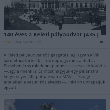
140 éves a Keleti pályaudvar [435.]
amier
•
2024. augusztus 12.
0
A Keleti pályaudvar közigazgatásilag ugyan a VIII.
kerülethez tartozik — de éppúgy, mint a Blaha,
Erzsébetváros mindennapjaihoz is szervesen kötődik
—, így a miénk is. És most hagyjuk egy pillanatra,
hogy milyen állapotban van a MÁV — és úgy
általában a vasúti közlekedés —, inkább ünnepeljük
együtt…