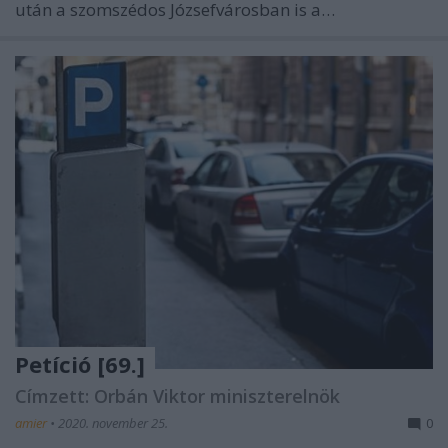
után a szomszédos Józsefvárosban is a…
Petíció [69.]
Címzett: Orbán Viktor miniszterelnök
amier
•
2020. november 25.
0