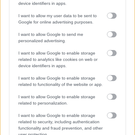
device identifiers in apps.
I want to allow my user data to be sent to
Google for online advertising purposes.
I want to allow Google to send me
personalized advertising.
I want to allow Google to enable storage
A forgalomcsillapításról III. [37.]
related to analytics like cookies on web or
device identifiers in apps.
amier
•
2020. augusztus 18.
0
I want to allow Google to enable storage
Előre elnézést kérünk mindenkitől, de megint csak
related to functionality of the website or app.
a Klauzáliáról fogjuk megosztani az Erzsébetváros
az otthonunk fb-oldal véleményét a
I want to allow Google to enable storage
forgalomcsillapított 8. napról. Lehet majd vitatni a
related to personalization.
megállapításait, lehet majd vele egyetérteni – de
mindez akkor is a miénk. Akár akarjuk, akár nem.
I want to allow Google to enable storage
(Megj.: Az…
related to security, including authentication
functionality and fraud prevention, and other
user protection.