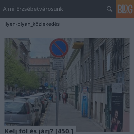
A mi Erzsébetvárosunk
ilyen-olyan_közlekedés
Kelj föl és járj? [450.]