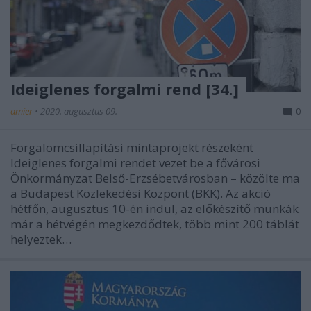
Ideiglenes forgalmi rend [34.]
amier
•
2020. augusztus 09.
0
Forgalomcsillapítási mintaprojekt részeként
Ideiglenes forgalmi rendet vezet be a fővárosi
Önkormányzat Belső-Erzsébetvárosban – közölte ma
a Budapest Közlekedési Központ (BKK). Az akció
hétfőn, augusztus 10-én indul, az előkészítő munkák
már a hétvégén megkezdődtek, több mint 200 táblát
helyeztek…