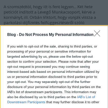
A szomszédtól, hogy itt is fent legyen... Két hete
petíciót indított a Levegő Munkacsoport, kérve a
kormányt, ill. Orbán Viktort, hogy vonják vissza a
parkolási díjfizetés felfüggesztéséről szóló
rendelkezést. A közterületi ingyenes parkolás
következtében már tavasszal is jelentősen megnőtt
Blog -
Do Not Process My Personal Information
a…
If you wish to opt-out of the sale, sharing to third parties, or
processing of your personal or sensitive information for
targeted advertising by us, please use the below opt-out
section to confirm your selection. Please note that after your
opt-out request is processed you may continue seeing
interest-based ads based on personal information utilized by
us or personal information disclosed to third parties prior to
your opt-out. You may separately opt-out of the further
disclosure of your personal information by third parties on the
IAB’s list of downstream participants. This information may
also be disclosed by us to third parties on the
IAB’s List of
Downstream Participants
that may further disclose it to other
third parties.