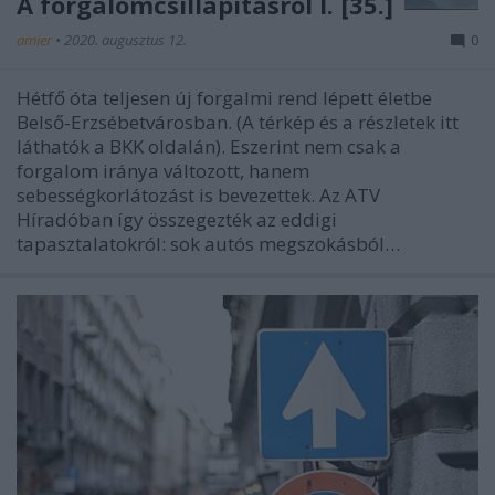
A forgalomcsillapításról I. [35.]
amier
•
2020. augusztus 12.
0
Hétfő óta teljesen új forgalmi rend lépett életbe
Belső-Erzsébetvárosban. (A térkép és a részletek itt
láthatók a BKK oldalán). Eszerint nem csak a
forgalom iránya változott, hanem
sebességkorlátozást is bevezettek. Az ATV
Híradóban így összegezték az eddigi
tapasztalatokról: sok autós megszokásból…