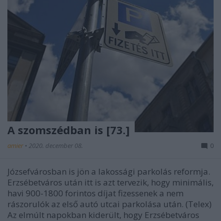
A szomszédban is [73.]
amier
•
2020. december 08.
0
Józsefvárosban is jön a lakossági parkolás reformja.
Erzsébetváros után itt is azt tervezik, hogy minimális,
havi 900-1800 forintos díjat fizessenek a nem
rászorulók az első autó utcai parkolása után. (Telex)
Az elmúlt napokban kiderült, hogy Erzsébetváros