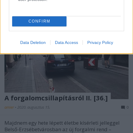
CONFIRM
Data Deletion
Data Access
Privacy Policy
A forgalomcsillapításról II. [36.]
amier
•
2020. augusztus 15.
0
Majdnem egy hete lépett életbe kísérleti jelleggel
Belső-Erzsébetvárosban az új forgalmi rend –