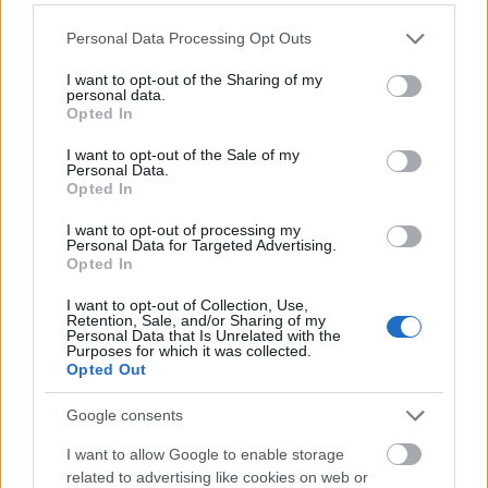
Please note that this website/app uses one or more Google
Personal Data Processing Opt Outs
services and may gather and store information including but
A forgalomcsillapításról IV. [44.]
not limited to your visit or usage behaviour. You may click to
I want to opt-out of the Sharing of my
personal data.
grant or deny consent to Google and its third-party tags to
amier
•
2020. szeptember 08.
0
Opted In
use your data for below specified purposes in below Google
consent section.
I want to opt-out of the Sale of my
Egy hónapja lépett életbe Belső-Erzsébetvárosban
Personal Data.
kísérleti jelleggel az új forgalmi rend – szebbik
Opted In
nevén: forgalomcsillapítási mintaprojekt. A 29. nap
I want to opt-out of processing my
szubjektív tapasztalatait és fotóit az Erzsébetváros
Personal Data for Targeted Advertising.
az otthonunk fb-oldal ismét megosztotta a
Opted In
nagyérdeművel a Klauzálián. Mi meg most itt a
blogon.…
I want to opt-out of Collection, Use,
Retention, Sale, and/or Sharing of my
Personal Data that Is Unrelated with the
Purposes for which it was collected.
Opted Out
Google consents
I want to allow Google to enable storage
related to advertising like cookies on web or