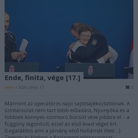
Ende, finita, vége [17.]
amier
•
2020. június 17.
0
Mármint az operatörzs napi sajtótájékoztatóinak. A
színtársulat nem tart több előadást, Nyunyóka és a
többiek könnyes-szomorú búcsút véve jobbra el – a
függöny legördült, ezzel az első évad véget ért.
(Legalábbis ami a járvány első hullámát illeti…)
Tegnap különben a Parlament ellenszavazat…