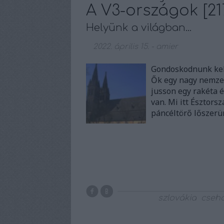
A V3-országok [217
Helyünk a világban...
2022. április 15.
-
amier
Gondoskodnunk kell
Ők egy nagy nemzet
jusson egy rakéta 
van. Mi itt Észtors
páncéltörő lőszer
szlovákia
cseh