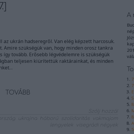
.]
A 
Bud
nép
Józ
 az ukrán hadseregről. Van elég képzett harcosuk.
kap
. Amire szükségük van, hogy minden orosz tankra
201
és így tovább. Erősebb légvédelemre is szükségük
vál
zágban teljesen kiürítettük raktárainkat, és minden
ünket…
To
7
7
E
TOVÁBB
S
8
M
Szólj hozzá!
8
ország
ukrajna
háború
szolidaritás
vakmajom
A
lengyelek
visegrádi négyek
5