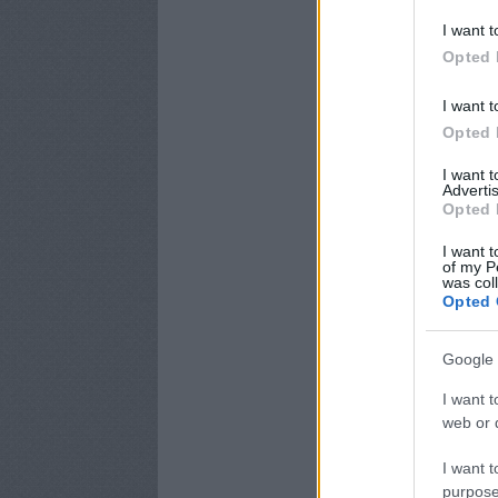
I want t
Opted 
I want t
Opted 
I want 
Advertis
Opted 
I want t
of my P
was col
Opted 
Google 
I want t
web or d
I want t
purpose