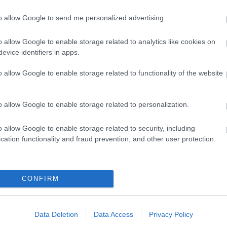
to allow Google to send me personalized advertising.
D
Do
o allow Google to enable storage related to analytics like cookies on
Itt
evice identifiers in apps.
aki
o allow Google to enable storage related to functionality of the website
Ar
20
o allow Google to enable storage related to personalization.
202
202
202
o allow Google to enable storage related to security, including
202
cation functionality and fraud prevention, and other user protection.
20
20
20
CONFIRM
20
202
202
202
Data Deletion
Data Access
Privacy Policy
To