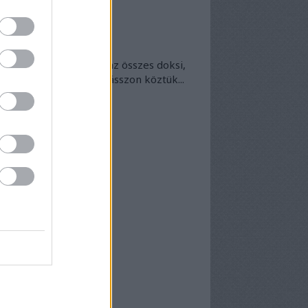
okumentumtár
kumentumok
- egyben
 egyben található meg az összes doksi,
nek van kedve - bogarásszon köztük...
chívum
25 szeptember
(
1
)
5 április
(
5
)
5 március
(
7
)
5 február
(
7
)
5 január
(
8
)
24 december
(
3
)
24 november
(
6
)
24 október
(
7
)
24 szeptember
(
6
)
4 augusztus
(
6
)
4 július
(
5
)
4 június
(
7
)
vább
...