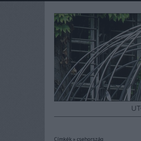
UT
Címkék
»
csehország