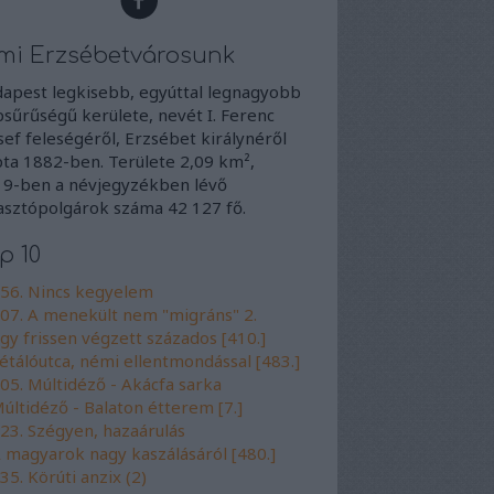
mi Erzsébetvárosunk
apest legkisebb, egyúttal legnagyobb
sűrűségű kerülete, nevét I. Ferenc
sef feleségéről, Erzsébet királynéről
ta 1882-ben. Területe 2,09 km²,
9-ben a névjegyzékben lévő
asztópolgárok száma 42 127 fő.
p 10
56. Nincs kegyelem
07. A menekült nem "migráns" 2.
gy frissen végzett százados [410.]
étálóutca, némi ellentmondással [483.]
05. Múltidéző - Akácfa sarka
últidéző - Balaton étterem [7.]
23. Szégyen, hazaárulás
 magyarok nagy kaszálásáról [480.]
35. Körúti anzix (2)