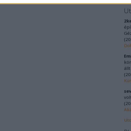
U
2k
épí
Géz
(
20
Doh
Emí
kör
áll
(
20
Kür
sev
vol
(
20
Aká
Uto