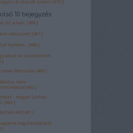
agyon át akarják szabni [455.]
olsó 10 bejegyzés
t ért a nyár... [488.]
aszi adásszünet [487.]
öző fejekben… [486.]
szakadt az összeköttetés
.]
csenek felkészülve [484.]
álóutca, némi
entmondással [483.]
tidéző - Magyar Színház,
2. [482.]
ottálni kell [481.]
agyarok nagy kaszálásáról
.]