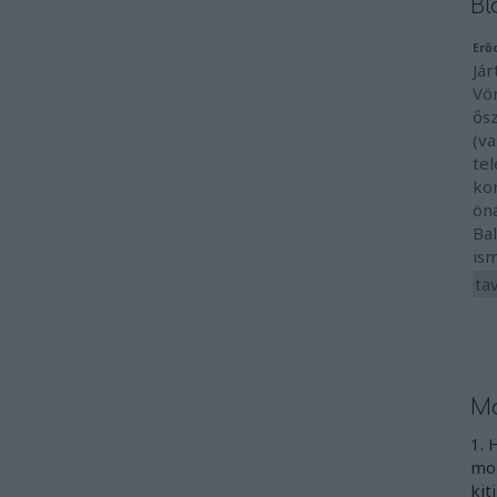
Bl
Erő
Jár
Vö
ős
(va
te
ko
ön
Ba
ism
ta
Mo
1. 
mon
kit