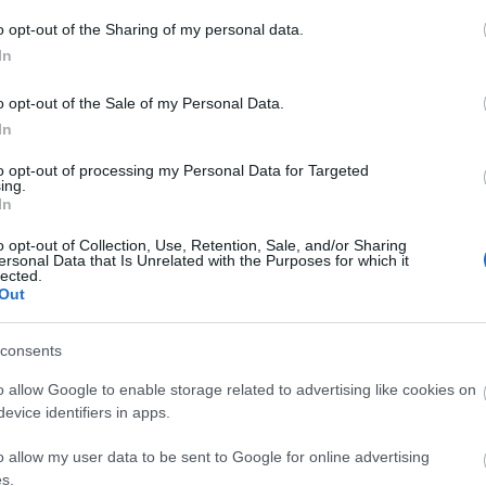
Fa
o opt-out of the Sharing of my personal data.
In
Sz
o opt-out of the Sale of my Personal Data.
...
In
Am
BB
to opt-out of processing my Personal Data for Targeted
De
ing.
In
Dev
De
o opt-out of Collection, Use, Retention, Sale, and/or Sharing
Fed
ersonal Data that Is Unrelated with the Purposes for which it
lected.
Füg
Out
Ger
Ger
Hu
consents
Hu
o allow Google to enable storage related to advertising like cookies on
Kis
evice identifiers in apps.
Ma
Né
o allow my user data to be sent to Google for online advertising
Pa
s.
Szi