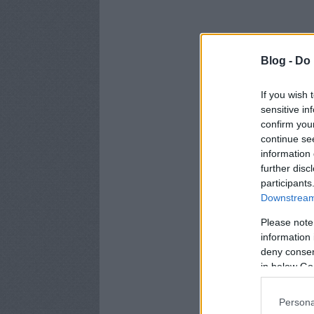
Blog -
Do 
If you wish 
sensitive in
confirm you
continue se
information 
further disc
participants
Downstream 
Please note
information 
deny consent
in below Go
Persona