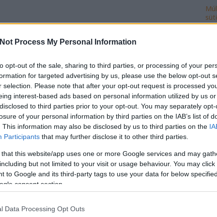
Múl
süt
Ke
Not Process My Personal Information
to opt-out of the sale, sharing to third parties, or processing of your per
formation for targeted advertising by us, please use the below opt-out s
Ro
r selection. Please note that after your opt-out request is processed y
cse
eing interest-based ads based on personal information utilized by us or
do
disclosed to third parties prior to your opt-out. You may separately opt-
fej
losure of your personal information by third parties on the IAB’s list of
ház
. This information may also be disclosed by us to third parties on the
IA
ily
Participants
that may further disclose it to other third parties.
isk
 that this website/app uses one or more Google services and may gath
mi
including but not limited to your visit or usage behaviour. You may click 
múl
 to Google and its third-party tags to use your data for below specifi
ön
ogle consent section.
vál
po
l Data Processing Opt Outs