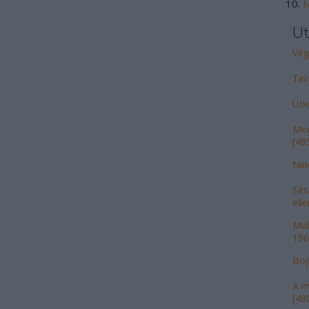
N
Ut
Vége
Tav
Ütk
Meg
[485
Nin
Sét
ell
Múl
196
Bojk
A m
[480