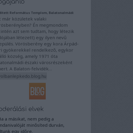
ogajánló
dített Református Templom, Balatonalmádi
t már közületek valaki
rösberényben? Én megmondom
zintén azt sem tudtam, hogy létezik
lójában létezett) egy ilyen nevű
lepülés. Vörösberény egy kora Árpád-
ri gyökerekkel rendelkező, egykor
álló község, amely 1971 óta
latonalmádi északi városrészeként
ert. A Balaton-felvidék…
volbanlepkedo.blog.hu
derálási elvek
Ha a másikat, nem pedig a
danivalóját minősíted durván,
iltunk egy időre.