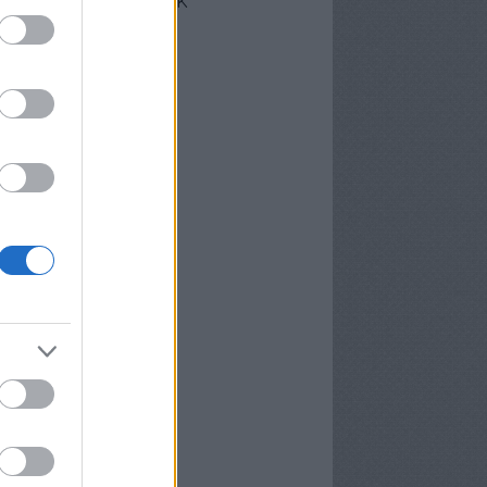
cebook oldalunk
erzőink
nekünk írták
ier
P
meter Tamás
osa és Kispál
vosa Gábor
rid Gábor
edi Ubul
gely és Kispál
gely József
nvald György
nwald György
pál Tibor
rosán Bence
meth Gábor
yns
lágyi Attila