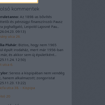
tolsó kommentek
eruletanno:
Az 1898-as bővítés
ttetői és pénzügyi finanszírozói Pausz
a joghallgató, Leipold Lajosné Pau...
26.04.23. 09:13
)
ány utca 26.
lia Pluhár:
Biztos, hogy nem 1965
ül épült irodaház, mert már 1956-ban
t már, és akkor sem új épületként...
25.11.24. 12:50
)
t utca 6.
ylor:
Seress a kispipában nem vendég
t, hanem alkalmazott; zongorista!
25.11.23. 13:22
)
cfa utca 38. - Kispipa
lsó 20