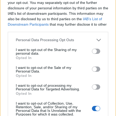
your opt-out. You may separately opt-out of the further
disclosure of your personal information by third parties on the
IAB’s list of downstream participants. This information may
also be disclosed by us to third parties on the
IAB’s List of
958. Nem akarják, nem lesz
Downstream Participants
that may further disclose it to other
third parties.
amier
•
2019. október 24.
0
Please note that this website/app uses one or more Google
Personal Data Processing Opt Outs
services and may gather and store information including but
Orbán: Ha a budapestiek nem akarják, nem lesz
not limited to your visit or usage behaviour. You may click to
I want to opt-out of the Sharing of my
Liget-projekt. Tordai az azonnali percek órájában
personal data.
grant or deny consent to Google and its third-party tags to
kérdezte Orbánt.. Nem fognak olyan beruházást
Opted In
use your data for below specified purposes in below Google
befejezni, amit a budapestiek nem akarnak. „Ha
consent section.
nem akarják, nem lesz se Liget-projekt, se kézilabda-
I want to opt-out of the Sale of my
Personal Data.
Eb-döntő a vele járó csarnoképítéssel, se 2023-as…
Opted In
I want to opt-out of processing my
Personal Data for Targeted Advertising.
Opted In
I want to opt-out of Collection, Use,
Retention, Sale, and/or Sharing of my
Personal Data that Is Unrelated with the
Purposes for which it was collected.