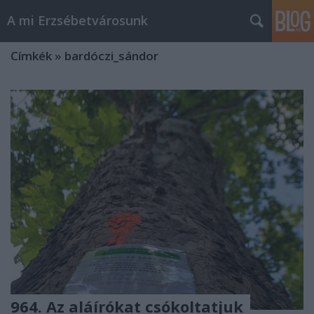
A mi Erzsébetvárosunk
Címkék
»
bardóczi_sándor
964. Az aláírókat csókoltatjuk