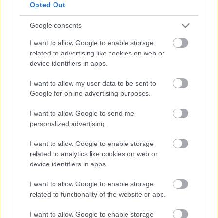
Opted Out
Google consents
I want to allow Google to enable storage
related to advertising like cookies on web or
device identifiers in apps.
I want to allow my user data to be sent to
785. A Ligetről, már megint
Google for online advertising purposes.
amier
•
2018. május 26.
0
I want to allow Google to send me
personalized advertising.
„Nem Baán László az egyetlen, aki pénzért hazudni
is tud.” Baán László, a Liget projekt miniszteri
I want to allow Google to enable storage
related to analytics like cookies on web or
biztosa (tótumfaktuma), a minap hosszasan beszélt
device identifiers in apps.
a Klubrádióban a Liget Projektről, ahol ismét
minden aggódót sietve megnyugtatott, hogy minden
I want to allow Google to enable storage
rendben van, az állításai most, meg később is
related to functionality of the website or app.
számon…
I want to allow Google to enable storage