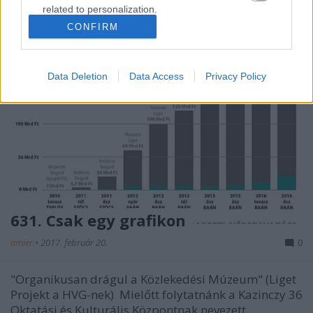
related to personalization.
CONFIRM
I want to allow Google to enable storage
related to security, including authentication
functionality and fraud prevention, and other
Data Deletion
Data Access
Privacy Policy
user protection.
631. Csak egy grafikon
amier
•
2017. február 20.
0
"Organikusan drágul a Közlekedési Múzeum" (Liget
Projekt a HVG-nek) Mielőtt folytatnánk a Kazinczy 36
Oktatási és Kulturális Központnak nevezett