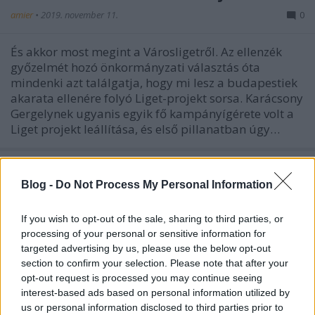
amier
•
2019. november 11.
0
És akkor most megint a Városligetről. Az ellenzék
győzelmét hozó önkormányzati választás óta
mindenki azt találgatja, hogy mi lesz a budapestiek
akarata ellenére folyó Liget-projekt sorsa. Karácsony
Gergelynek ugyanis egyik fő kampányígérete volt a
Liget projekt leállítása, és első pillanatban úgy…
Blog -
Do Not Process My Personal Information
If you wish to opt-out of the sale, sharing to third parties, or
processing of your personal or sensitive information for
targeted advertising by us, please use the below opt-out
section to confirm your selection. Please note that after your
opt-out request is processed you may continue seeing
interest-based ads based on personal information utilized by
us or personal information disclosed to third parties prior to