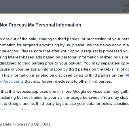
Múl
süt
Ke
Not Process My Personal Information
to opt-out of the sale, sharing to third parties, or processing of your per
formation for targeted advertising by us, please use the below opt-out s
Ro
r selection. Please note that after your opt-out request is processed y
cse
eing interest-based ads based on personal information utilized by us or
do
disclosed to third parties prior to your opt-out. You may separately opt-
fej
losure of your personal information by third parties on the IAB’s list of
ház
. This information may also be disclosed by us to third parties on the
IA
ily
Participants
that may further disclose it to other third parties.
isk
 that this website/app uses one or more Google services and may gath
mi
including but not limited to your visit or usage behaviour. You may click 
múl
 to Google and its third-party tags to use your data for below specifi
ön
ogle consent section.
vál
po
l Data Processing Opt Outs