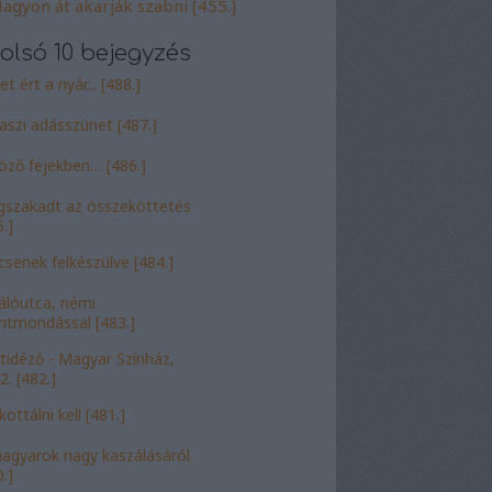
agyon át akarják szabni [455.]
olsó 10 bejegyzés
t ért a nyár... [488.]
aszi adásszünet [487.]
öző fejekben… [486.]
szakadt az összeköttetés
.]
csenek felkészülve [484.]
álóutca, némi
entmondással [483.]
tidéző - Magyar Színház,
2. [482.]
ottálni kell [481.]
agyarok nagy kaszálásáról
.]