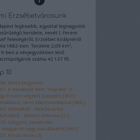
mi Erzsébetvárosunk
apest legkisebb, egyúttal legnagyobb
sűrűségű kerülete, nevét I. Ferenc
sef feleségéről, Erzsébet királynéről
ta 1882-ben. Területe 2,09 km²,
9-ben a névjegyzékben lévő
asztópolgárok száma 42 127 fő.
p 10
56. Nincs kegyelem
07. A menekült nem "migráns" 2.
gy frissen végzett százados [410.]
étálóutca, némi ellentmondással [483.]
05. Múltidéző - Akácfa sarka
últidéző - Balaton étterem [7.]
23. Szégyen, hazaárulás
 magyarok nagy kaszálásáról [480.]
35. Körúti anzix (2)