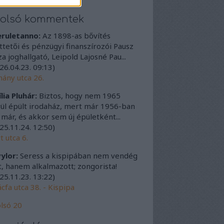
tolsó kommentek
eruletanno:
Az 1898-as bővítés
ttetői és pénzügyi finanszírozói Pausz
a joghallgató, Leipold Lajosné Pau...
26.04.23. 09:13
)
ány utca 26.
lia Pluhár:
Biztos, hogy nem 1965
ül épült irodaház, mert már 1956-ban
t már, és akkor sem új épületként...
25.11.24. 12:50
)
t utca 6.
ylor:
Seress a kispipában nem vendég
t, hanem alkalmazott; zongorista!
25.11.23. 13:22
)
cfa utca 38. - Kispipa
lsó 20