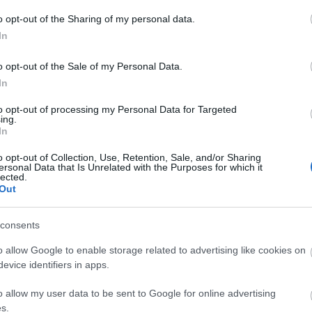
Fa
o opt-out of the Sharing of my personal data.
In
Sz
o opt-out of the Sale of my Personal Data.
...
In
Am
BB
to opt-out of processing my Personal Data for Targeted
De
ing.
In
Dev
De
o opt-out of Collection, Use, Retention, Sale, and/or Sharing
Fed
ersonal Data that Is Unrelated with the Purposes for which it
lected.
Füg
Out
Ger
Ger
Hu
consents
Hu
o allow Google to enable storage related to advertising like cookies on
Kis
evice identifiers in apps.
Ma
Né
o allow my user data to be sent to Google for online advertising
Pa
s.
Szi