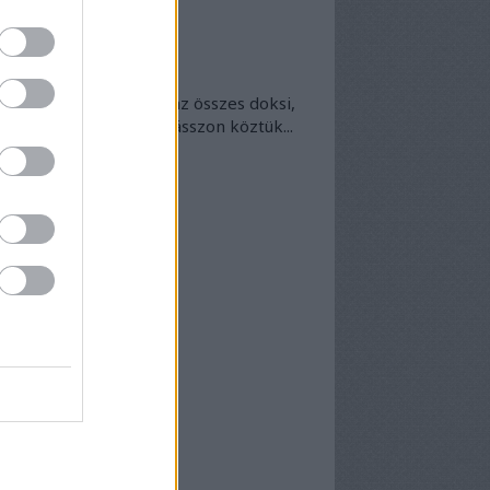
okumentumtár
kumentumok
- egyben
 egyben található meg az összes doksi,
nek van kedve - bogarásszon köztük...
chívum
25 szeptember
(
1
)
5 április
(
5
)
5 március
(
7
)
5 február
(
7
)
5 január
(
8
)
24 december
(
3
)
24 november
(
6
)
24 október
(
7
)
24 szeptember
(
6
)
4 augusztus
(
6
)
4 július
(
5
)
4 június
(
7
)
vább
...