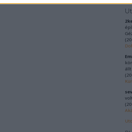
U
2k
épí
Géz
(
20
Doh
Emí
kör
áll
(
20
Kür
sev
vol
(
20
Aká
Uto