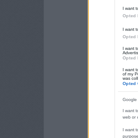
I want t
Opted 
I want t
Opted 
I want 
Advertis
Opted 
I want t
of my P
was col
Opted 
Google 
I want t
web or d
I want t
purpose