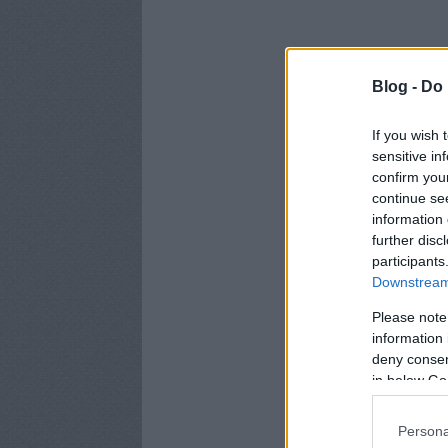
Blog -
Do 
If you wish 
sensitive in
confirm you
continue se
information 
further disc
participants
Downstream 
Please note
information 
deny consent
in below Go
Persona