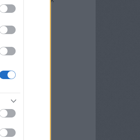
cebook oldalunk
erzőink
nekünk írták
ier
P
meter Tamás
osa és Kispál
vosa Gábor
rid Gábor
edi Ubul
gely és Kispál
gely József
nvald György
nwald György
pál Tibor
rosán Bence
meth Gábor
yns
lágyi Attila