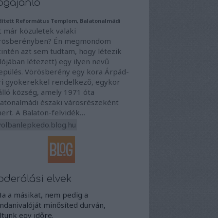
ogajánló
dített Református Templom, Balatonalmádi
t már közületek valaki
rösberényben? Én megmondom
zintén azt sem tudtam, hogy létezik
lójában létezett) egy ilyen nevű
lepülés. Vörösberény egy kora Árpád-
ri gyökerekkel rendelkező, egykor
álló község, amely 1971 óta
latonalmádi északi városrészeként
ert. A Balaton-felvidék…
volbanlepkedo.blog.hu
derálási elvek
Ha a másikat, nem pedig a
danivalóját minősíted durván,
iltunk egy időre.