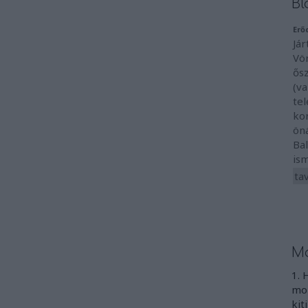
Bl
Erő
Jár
Vö
ős
(va
te
ko
ön
Ba
ism
ta
Mo
1. 
mon
kit