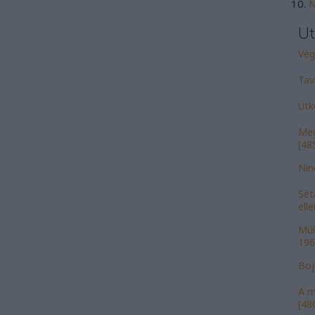
N
Ut
Vége
Tav
Ütk
Meg
[485
Nin
Sét
ell
Múl
196
Bojk
A m
[480