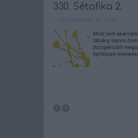
330. Sétafika 2.
2014. december 16.
-
amier
Most sem akarnám h
látvány sajnos önm
(köz)pénzből megúj
építészeti elemekk