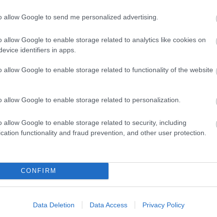
to allow Google to send me personalized advertising.
D
Do
o allow Google to enable storage related to analytics like cookies on
Itt
evice identifiers in apps.
aki
o allow Google to enable storage related to functionality of the website
Ar
20
o allow Google to enable storage related to personalization.
202
202
202
o allow Google to enable storage related to security, including
202
cation functionality and fraud prevention, and other user protection.
20
20
20
CONFIRM
20
202
202
202
Data Deletion
Data Access
Privacy Policy
To