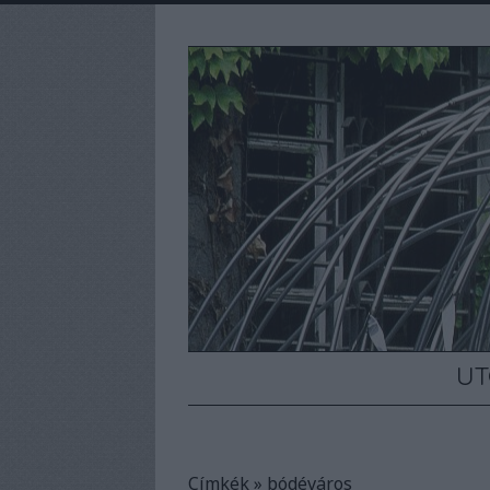
UT
Címkék
»
bódéváros