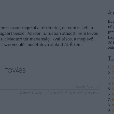
A 
Bud
nép
osszasan ragozni a történetet, de nem is kell, a
Józ
agáért beszél. Az idén júliusban átadott, nem kevés
kap
ult Madách tér manapság "kvalitásos, a meglévő
201
el szervesülő" bódéfaluvá alakult át. Értem…
vál
To
7
TOVÁBB
7
E
S
Szólj hozzá!
8
önkormányzat
madách tér
bódéváros
M
8
A
5