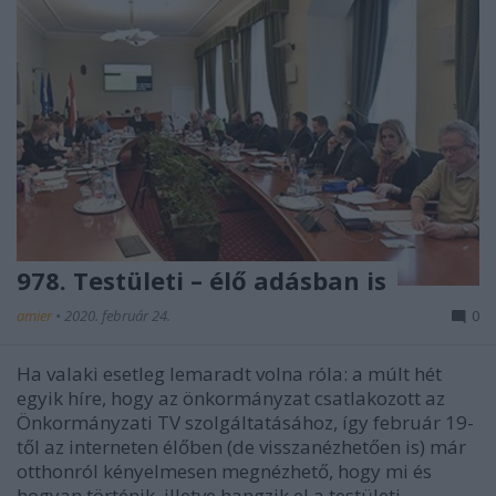
978. Testületi – élő adásban is
amier
•
2020. február 24.
0
Ha valaki esetleg lemaradt volna róla: a múlt hét
egyik híre, hogy az önkormányzat csatlakozott az
Önkormányzati TV szolgáltatásához, így február 19-
től az interneten élőben (de visszanézhetően is) már
otthonról kényelmesen megnézhető, hogy mi és
hogyan történik, illetve hangzik el a testületi…