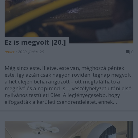
Ez is megvolt [20.]
amier
•
2020. június 26.
0
Még sincs este. Illetve, este van, méghozzá péntek
este, így aztán csak nagyon röviden: tegnap megvolt
a hét elején beharangozott – ott megtalálható a
meghívó és a napirend is –, veszélyhelyzet utáni első
nyilvános testületi ülés. A leglényegesebb, hogy
elfogadták a kerületi csendrendeletet, ennek…