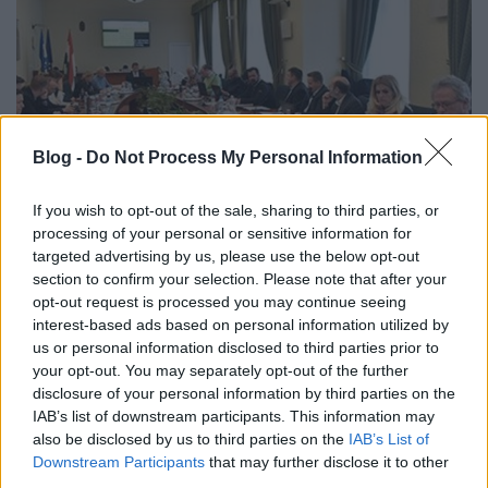
Blog -
Do Not Process My Personal Information
If you wish to opt-out of the sale, sharing to third parties, or
Testületi ülés volt megint [55.]
processing of your personal or sensitive information for
targeted advertising by us, please use the below opt-out
amier
•
2020. október 12.
0
section to confirm your selection. Please note that after your
opt-out request is processed you may continue seeing
Sok mindenről döntöttek ma, október 12-én a
interest-based ads based on personal information utilized by
testületi ülésen a képviselők. Többek között szóba
us or personal information disclosed to third parties prior to
került a parkolás, a mobilfizetés módja, a
your opt-out. You may separately opt-out of the further
parkolóhely-megváltások. De a képviselő-testület
disclosure of your personal information by third parties on the
IAB’s list of downstream participants. This information may
Szervezeti és Működési Szabályzatáról szóló rendelet
also be disclosed by us to third parties on the
IAB’s List of
módosításáról, a Liget City projektről,
Downstream Participants
that may further disclose it to other
ingatlaneladásokról…
third parties.