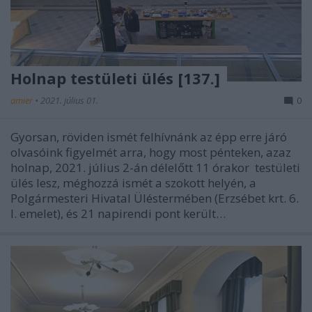
Holnap testületi ülés [137.]
amier
•
2021. július 01.
0
Gyorsan, röviden ismét felhívnánk az épp erre járó
olvasóink figyelmét arra, hogy most pénteken, azaz
holnap, 2021. július 2-án délelőtt 11 órakor testületi
ülés lesz, méghozzá ismét a szokott helyén, a
Polgármesteri Hivatal Üléstermében (Erzsébet krt. 6.
I. emelet), és 21 napirendi pont került…