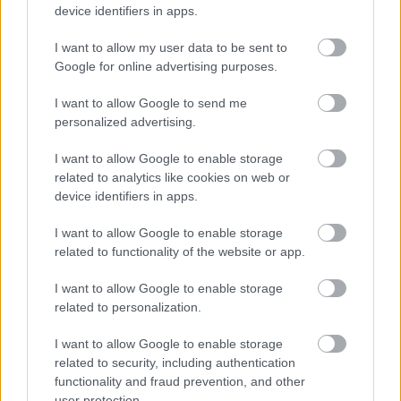
device identifiers in apps.
Méghozzá ma az Önkormányzati TV-ben, ahol
azonnal ki is adta a jelszót: "Legyen Erzsébetváros
I want to allow my user data to be sent to
Budapest kulturális központja!" Szó se róla, legyen.
Google for online advertising purposes.
De azért álljon itt néhány lakossági kérdés/észrevétel
a…
I want to allow Google to send me
personalized advertising.
I want to allow Google to enable storage
related to analytics like cookies on web or
device identifiers in apps.
I want to allow Google to enable storage
related to functionality of the website or app.
I want to allow Google to enable storage
related to personalization.
I want to allow Google to enable storage
related to security, including authentication
functionality and fraud prevention, and other
user protection.