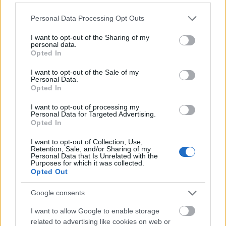
Please note that this website/app uses one or more Google
Personal Data Processing Opt Outs
services and may gather and store information including but
not limited to your visit or usage behaviour. You may click to
I want to opt-out of the Sharing of my
personal data.
grant or deny consent to Google and its third-party tags to
Opted In
use your data for below specified purposes in below Google
consent section.
I want to opt-out of the Sale of my
Personal Data.
Opted In
I want to opt-out of processing my
Personal Data for Targeted Advertising.
Opted In
I want to opt-out of Collection, Use,
Retention, Sale, and/or Sharing of my
Personal Data that Is Unrelated with the
Purposes for which it was collected.
Benne vagyok a tévében! [50.]
Opted Out
amier
•
2020. szeptember 27.
0
Google consents
I want to allow Google to enable storage
Nem, nem – nem én, nem mi, hanem a kerület
related to advertising like cookies on web or
szorgos polgármestere, Niedermüller Péter.