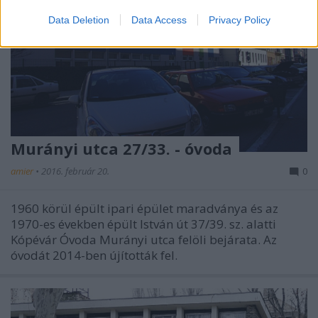
Data Deletion
Data Access
Privacy Policy
Murányi utca 27/33. - óvoda
amier
•
2016. február 20.
0
1960 körül épült ipari épület maradványa és az
1970-es években épült István út 37/39. sz. alatti
Kópévár Óvoda Murányi utca felöli bejárata. Az
óvodát 2014-ben újították fel.