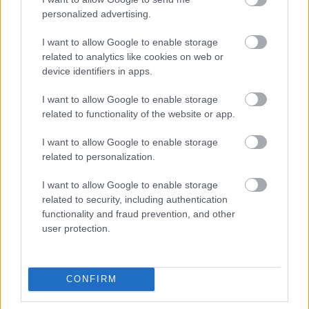
personalized advertising.
I want to allow Google to enable storage
related to analytics like cookies on web or
István út 37/39. - óvoda
device identifiers in apps.
amier
•
2016. február 20.
0
I want to allow Google to enable storage
related to functionality of the website or app.
Az István út és a Murányi utca sarkán (Murányi u.
27/33.) álló, 1970 körül épült Kópévár Óvoda István
I want to allow Google to enable storage
utcai oldala és kertje. 2014-ben újították fel. Helyén
related to personalization.
– a 39. számú telken – hosszú időn át a Marx mozi
működött. Már az 1910-es címjegyzékben is benne
I want to allow Google to enable storage
volt, István út 39 alatt, mint Chicago…
related to security, including authentication
functionality and fraud prevention, and other
user protection.
CONFIRM