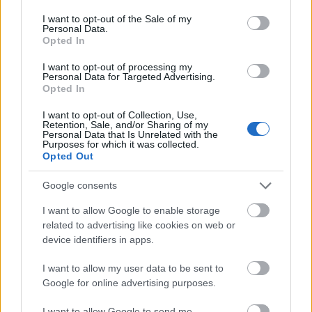
consent section.
amier
•
2016. február 22.
0
I want to opt-out of the Sale of my
Personal Data.
Opted In
1887-ben Saupe Gusztáv Adolf építész és neje, Puller
Cornélia megrendelésére Schubert és Hikisch
I want to opt-out of processing my
Personal Data for Targeted Advertising.
tervezte/építette földszintes lakóház a Nefelejcs utca
Opted In
(Nefelejcs u. 60.) sarkán. 2001 óta a Nefelejcs Óvoda
épülete. Az óvoda fenntartója Erzsébetváros
I want to opt-out of Collection, Use,
Retention, Sale, and/or Sharing of my
Önkormányzata.
Personal Data that Is Unrelated with the
Purposes for which it was collected.
Opted Out
Google consents
I want to allow Google to enable storage
related to advertising like cookies on web or
device identifiers in apps.
I want to allow my user data to be sent to
Google for online advertising purposes.
I want to allow Google to send me