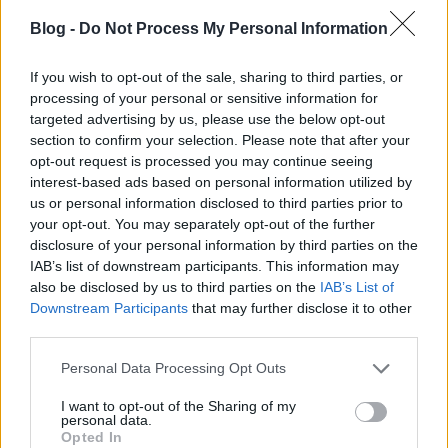
a Peterdy utca (Peterdy u. 8.) és a Nefelejcs utca
Blog -
Do Not Process My Personal Information
sarkán. 1997 óta a Nefelejcs Óvoda épülete, mely
2001-ben bővült ki a Peterdy utcai épülettel. Az
If you wish to opt-out of the sale, sharing to third parties, or
óvoda fenntartója Erzsébetváros Önkormányzata.
processing of your personal or sensitive information for
targeted advertising by us, please use the below opt-out
section to confirm your selection. Please note that after your
opt-out request is processed you may continue seeing
interest-based ads based on personal information utilized by
us or personal information disclosed to third parties prior to
your opt-out. You may separately opt-out of the further
disclosure of your personal information by third parties on the
IAB’s list of downstream participants. This information may
also be disclosed by us to third parties on the
IAB’s List of
Downstream Participants
that may further disclose it to other
third parties.
Please note that this website/app uses one or more Google
Personal Data Processing Opt Outs
services and may gather and store information including but
not limited to your visit or usage behaviour. You may click to
I want to opt-out of the Sharing of my
personal data.
grant or deny consent to Google and its third-party tags to
Peterdy utca 8. - óvoda
Opted In
use your data for below specified purposes in below Google