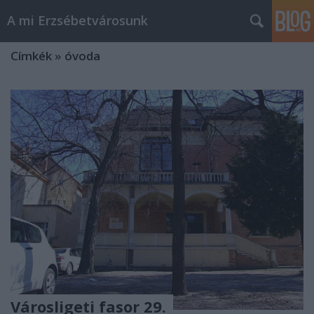
A mi Erzsébetvárosunk
Címkék
»
óvoda
Városligeti fasor 29.