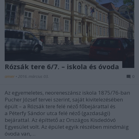
Rózsák tere 6/7. – iskola és óvoda
amier
•
2016. március 03.
0
Az egyemeletes, neoreneszánsz iskola 1875/76-ban
Pucher József tervei szerint, saját kivitelezésében
épült – a Rózsák tere felé néző főbejárattal és
a Péterfy Sándor utca felé néző (gazdasági)
bejárattal. Az építtető az Országos Kisdedóvó
Egyesület volt. Az épület egyik részében mindmáig
óvoda van,…