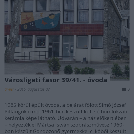
Városligeti fasor 39/41. - óvoda
amier
•
2015. augusztus 03.
0
1965 körül épült óvoda, a bejárat fölött Simó József
Pillangók című, 1961-ben készült kül- ső homlokzati
kerámia képe látható. Udvarán – a ház előkertjében
– helyezték el Mártsa István szobrászművész 1960-
ban készült Gondozónő gyermekkel c. kőből készült