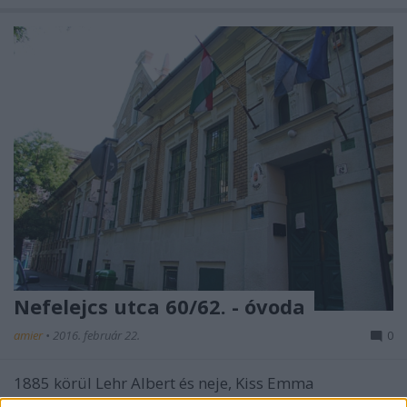
Nefelejcs utca 60/62. - óvoda
amier
•
2016. február 22.
0
1885 körül Lehr Albert és neje, Kiss Emma
megrendelésére épült földszintes, eklektikus lakóház