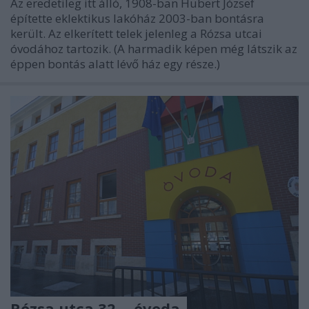
Az eredetileg itt álló, 1908-ban Hubert József
építette eklektikus lakóház 2003-ban bontásra
került. Az elkerített telek jelenleg a Rózsa utcai
óvodához tartozik. (A harmadik képen még látszik az
éppen bontás alatt lévő ház egy része.)
Rózsa utca 32. - óvoda