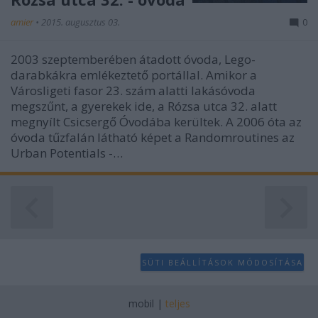
amier
•
2015. augusztus 03.
0
2003 szeptemberében átadott óvoda, Lego-
darabkákra emlékeztető portállal. Amikor a
Városligeti fasor 23. szám alatti lakásóvoda
megszűnt, a gyerekek ide, a Rózsa utca 32. alatt
megnyílt Csicsergő Óvodába kerültek. A 2006 óta az
óvoda tűzfalán látható képet a Randomroutines az
Urban Potentials -…
SÜTI BEÁLLÍTÁSOK MÓDOSÍTÁSA
mobil
|
teljes