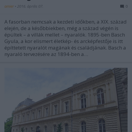
amier
•
2016. április 07.
0
A fasorban nemcsak a kezdeti időkben, a XIX. század
elején, de a későbbiekben, még a század végén is
épültek – a villák mellet – nyaralók. 1895-ben Basch
Gyula, a kor elismert életkép- és arcképfestője is itt
építtetett nyaralót magának és családjának. Basch a
nyaraló tervezésére az 1894-ben a…