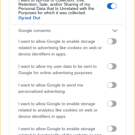
Retention, Sale, and/or Sharing of my
Personal Data that Is Unrelated with the
Purposes for which it was collected.
Opted Out
Google consents
I want to allow Google to enable storage
related to advertising like cookies on web or
device identifiers in apps.
I want to allow my user data to be sent to
Google for online advertising purposes.
I want to allow Google to send me
personalized advertising.
Sétálóutca, némi ellentmondással
[483.]
I want to allow Google to enable storage
related to analytics like cookies on web or
amier
•
2025. április 03.
0
device identifiers in apps.
Szabados Tamás: A nagy sétálóutcablöff (
Népszava
I want to allow Google to enable storage
)
related to functionality of the website or app.