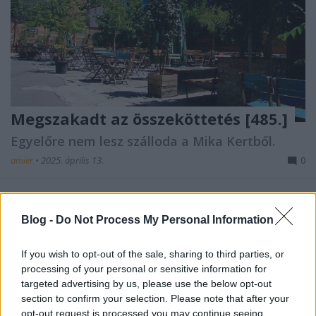
Megszakadt az összeköttetés [485.]
Egyelőre nem lesz szálloda a Mika Kertből.
amier
•
2025. április 13.
0
Szállodát csinálna a Kazinczy utca ikonikus helyéből
az MNB-botrányról elhíresült cég,
Blog -
Do Not Process My Personal Information
de az önkormányzat közbeszólt. (
Telex
)
...
If you wish to opt-out of the sale, sharing to third parties, or
processing of your personal or sensitive information for
targeted advertising by us, please use the below opt-out
section to confirm your selection. Please note that after your
opt-out request is processed you may continue seeing