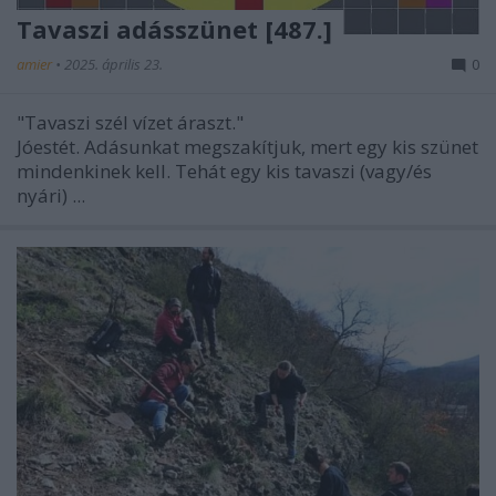
Tavaszi adásszünet [487.]
amier
•
2025. április 23.
0
"Tavaszi szél vízet áraszt."
Jóestét. Adásunkat megszakítjuk, mert egy kis szünet
mindenkinek kell. Tehát egy kis tavaszi (vagy/és
nyári) ...