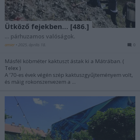
Ütköző fejekben… [486.]
… párhuzamos valóságok.
amier
•
2025. április 18.
0
Másfél köbméter kaktuszt ástak ki a Mátrában. (
Telex
)
A ’70-es évek végén szép kaktuszgyűjteményem volt,
és máig rokonszenvezem a ...