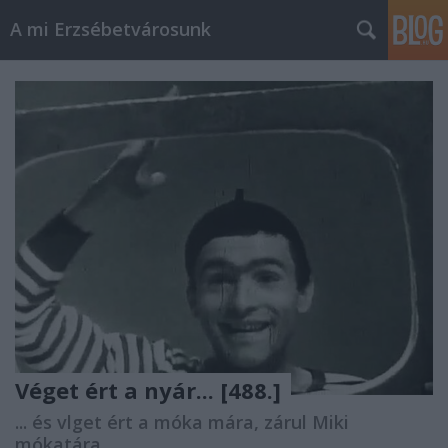
A mi Erzsébetvárosunk
Véget ért a nyár... [488.]
... és vlget ért a móka mára, zárul Miki
mókatára.