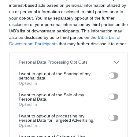
interest-based ads based on personal information utilized by
us or personal information disclosed to third parties prior to
your opt-out. You may separately opt-out of the further
disclosure of your personal information by third parties on the
IAB’s list of downstream participants. This information may
also be disclosed by us to third parties on the
IAB’s List of
Downstream Participants
that may further disclose it to other
third parties.
Please note that this website/app uses one or more Google
Personal Data Processing Opt Outs
services and may gather and store information including but
not limited to your visit or usage behaviour. You may click to
I want to opt-out of the Sharing of my
Nincsenek felkészülve [484.]
personal data.
grant or deny consent to Google and its third-party tags to
Opted In
use your data for below specified purposes in below Google
amier
•
2025. április 08.
0
consent section.
I want to opt-out of the Sale of my
Personal Data.
Nyomoznak a Csemeztanyán a marhák tetemeire
Opted In
hányt földből felbugyogó
sötét folyadékot bemutató videók miatt. (
444.hu
)
I want to opt-out of processing my
Personal Data for Targeted Advertising.
A Hegyeshalom melletti ...
Opted In
I want to opt-out of Collection, Use,