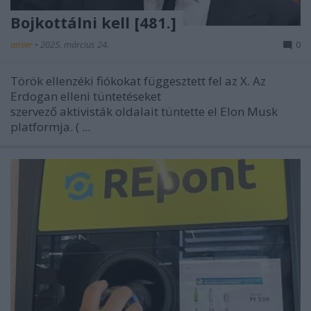
Bojkottálni kell [481.]
amier
•
2025. március 24.
0
Török ellenzéki fiókokat függesztett fel az X. Az
Erdogan elleni tüntetéseket
szervező aktivisták oldalait tüntette el Elon Musk
platformja. (
...