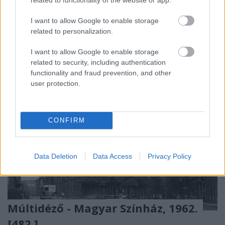
Március 20-án
nyújtotta be Vitézy Dávid
azt a
javaslatát a Fővárosi Közgyűlésnek, ...
I want to allow Google to enable storage
related to personalization.
I want to allow Google to enable storage
related to security, including authentication
functionality and fraud prevention, and other
user protection.
CONFIRM
Data Deletion
Data Access
Privacy Policy
Múltidéző - Magyar Színház, 1962.
[482.]