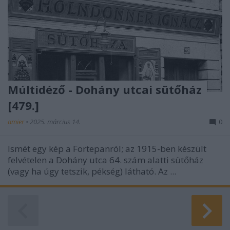
Múltidéző - Dohány utcai sütőház
[479.]
amier
•
2025. március 14.
0
Ismét egy kép a Fortepanról; az 1915-ben készült
felvételen a Dohány utca 64. szám alatti sütőház
(vagy ha úgy tetszik, pékség) látható. Az ...