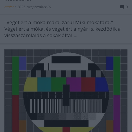
amier
•
2025. szeptember 01.
0
"Véget ért a móka mára, zárul Miki mókatára."
Véget ért a móka, és véget ért a nyár is, kezdődik a
visszaszámlálás a sokak által ...