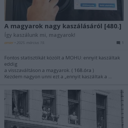
A magyarok nagy kaszálásáról [480.]
Így kaszálunk mi, magyarok!
amier
•
2025. március 19.
1
Fontos statisztikát közölt a MOHU: ennyit kaszáltak
eddig
a visszaváltáson a magyarok. (
168.óra
)
Kezdem nagyon unni ezt a „ennyit kaszáltak a ...