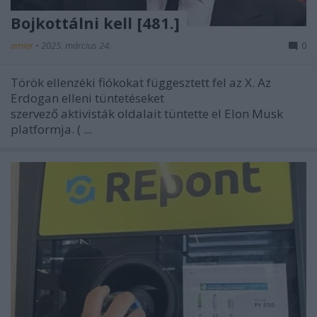
Bojkottálni kell [481.]
amier
•
2025. március 24.
0
Török ellenzéki fiókokat függesztett fel az X. Az
Erdogan elleni tüntetéseket
szervező aktivisták oldalait tüntette el Elon Musk
platformja. (
...