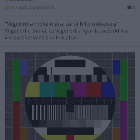
amier
•
2025. szeptember 01.
0
"Véget ért a móka mára, zárul Miki mókatára."
Véget ért a móka, és véget ért a nyár is, kezdődik a
visszaszámlálás a sokak által ...