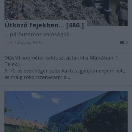
Ütköző fejekben… [486.]
… párhuzamos valóságok.
amier
•
2025. április 18.
0
Másfél köbméter kaktuszt ástak ki a Mátrában. (
Telex
)
A ’70-es évek végén szép kaktuszgyűjteményem volt,
és máig rokonszenvezem a ...