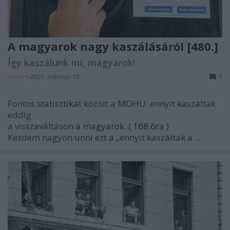
A magyarok nagy kaszálásáról [480.]
Így kaszálunk mi, magyarok!
amier
•
2025. március 19.
1
Fontos statisztikát közölt a MOHU: ennyit kaszáltak
eddig
a visszaváltáson a magyarok. (
168.óra
)
Kezdem nagyon unni ezt a „ennyit kaszáltak a ...