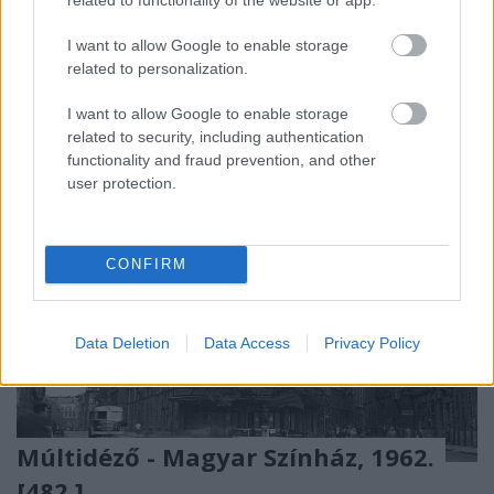
Március 20-án
nyújtotta be Vitézy Dávid
azt a
javaslatát a Fővárosi Közgyűlésnek, ...
I want to allow Google to enable storage
related to personalization.
I want to allow Google to enable storage
related to security, including authentication
functionality and fraud prevention, and other
user protection.
CONFIRM
Data Deletion
Data Access
Privacy Policy
Múltidéző - Magyar Színház, 1962.
[482.]