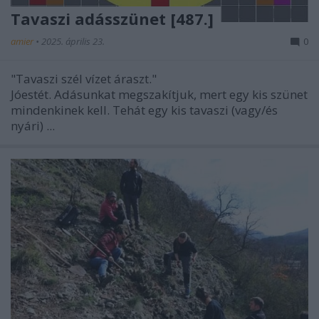
Tavaszi adásszünet [487.]
amier
•
2025. április 23.
0
"Tavaszi szél vízet áraszt."
Jóestét. Adásunkat megszakítjuk, mert egy kis szünet
mindenkinek kell. Tehát egy kis tavaszi (vagy/és
nyári) ...