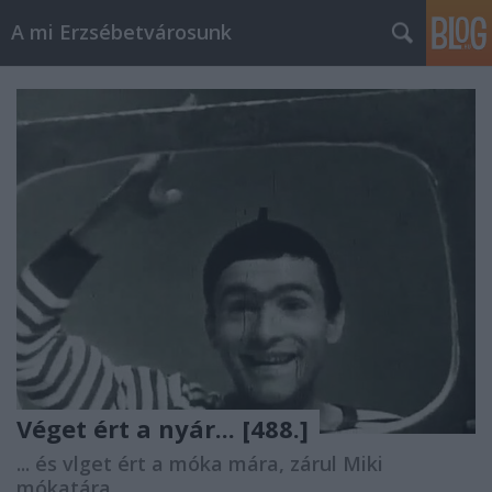
A mi Erzsébetvárosunk
Véget ért a nyár... [488.]
... és vlget ért a móka mára, zárul Miki
mókatára.