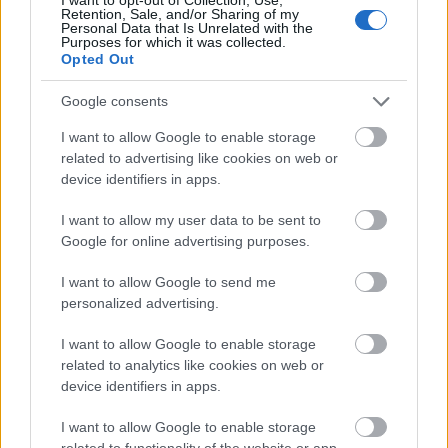
Retention, Sale, and/or Sharing of my
Personal Data that Is Unrelated with the
Purposes for which it was collected.
Opted Out
Google consents
I want to allow Google to enable storage
related to advertising like cookies on web or
device identifiers in apps.
I want to allow my user data to be sent to
Google for online advertising purposes.
I want to allow Google to send me
personalized advertising.
Sétálóutca, némi ellentmondással
[483.]
I want to allow Google to enable storage
related to analytics like cookies on web or
amier
•
2025. április 03.
0
device identifiers in apps.
Szabados Tamás: A nagy sétálóutcablöff (
Népszava
I want to allow Google to enable storage
)
related to functionality of the website or app.