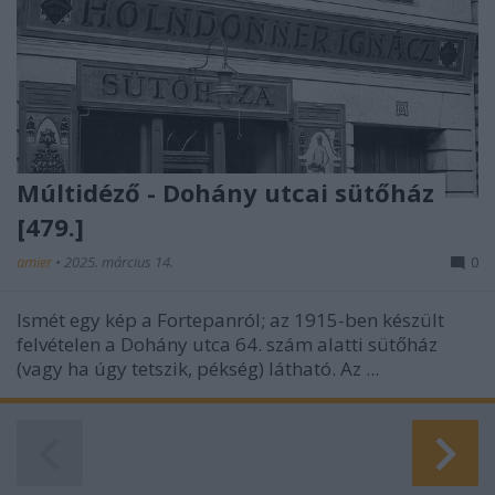
Múltidéző - Dohány utcai sütőház
[479.]
amier
•
2025. március 14.
0
Ismét egy kép a Fortepanról; az 1915-ben készült
felvételen a Dohány utca 64. szám alatti sütőház
(vagy ha úgy tetszik, pékség) látható. Az ...