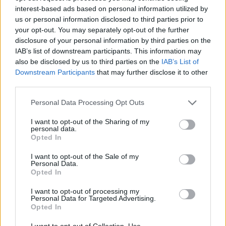
interest-based ads based on personal information utilized by
us or personal information disclosed to third parties prior to
your opt-out. You may separately opt-out of the further
disclosure of your personal information by third parties on the
IAB’s list of downstream participants. This information may
also be disclosed by us to third parties on the
IAB’s List of
Downstream Participants
that may further disclose it to other
third parties.
Please note that this website/app uses one or more Google
Personal Data Processing Opt Outs
services and may gather and store information including but
not limited to your visit or usage behaviour. You may click to
I want to opt-out of the Sharing of my
Nincsenek felkészülve [484.]
personal data.
grant or deny consent to Google and its third-party tags to
Opted In
use your data for below specified purposes in below Google
amier
•
2025. április 08.
0
consent section.
I want to opt-out of the Sale of my
Personal Data.
Nyomoznak a Csemeztanyán a marhák tetemeire
Opted In
hányt földből felbugyogó
sötét folyadékot bemutató videók miatt. (
444.hu
)
I want to opt-out of processing my
Personal Data for Targeted Advertising.
A Hegyeshalom melletti ...
Opted In
I want to opt-out of Collection, Use,