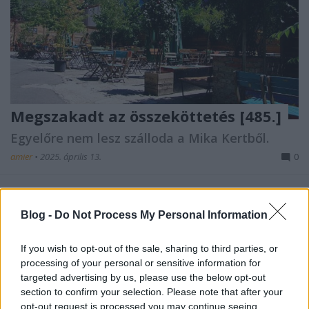
Megszakadt az összeköttetés [485.]
Egyelőre nem lesz szálloda a Mika Kertből.
amier
•
2025. április 13.
0
Szállodát csinálna a Kazinczy utca ikonikus helyéből
az MNB-botrányról elhíresült cég,
Blog -
Do Not Process My Personal Information
de az önkormányzat közbeszólt. (
Telex
)
...
If you wish to opt-out of the sale, sharing to third parties, or
processing of your personal or sensitive information for
targeted advertising by us, please use the below opt-out
section to confirm your selection. Please note that after your
opt-out request is processed you may continue seeing