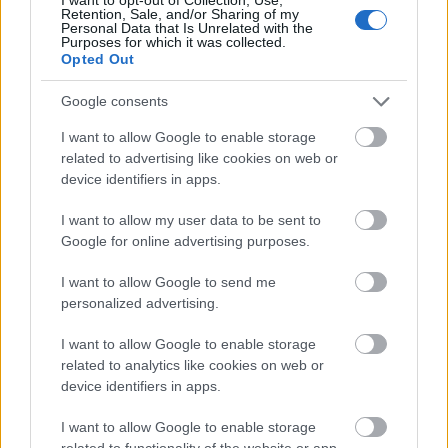
Retention, Sale, and/or Sharing of my
Personal Data that Is Unrelated with the
Purposes for which it was collected.
Opted Out
Google consents
I want to allow Google to enable storage
related to advertising like cookies on web or
device identifiers in apps.
I want to allow my user data to be sent to
Google for online advertising purposes.
I want to allow Google to send me
personalized advertising.
Sétálóutca, némi ellentmondással
[483.]
I want to allow Google to enable storage
related to analytics like cookies on web or
amier
•
2025. április 03.
0
device identifiers in apps.
Szabados Tamás: A nagy sétálóutcablöff (
Népszava
I want to allow Google to enable storage
)
related to functionality of the website or app.