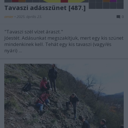
Tavaszi adásszünet [487.]
amier
•
2025. április 23.
0
"Tavaszi szél vízet áraszt."
Jóestét. Adásunkat megszakítjuk, mert egy kis szünet
mindenkinek kell. Tehát egy kis tavaszi (vagy/és
nyári) ...