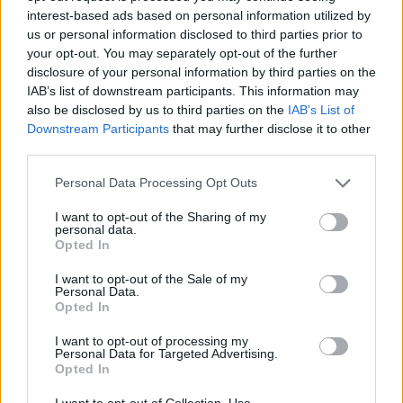
interest-based ads based on personal information utilized by
us or personal information disclosed to third parties prior to
your opt-out. You may separately opt-out of the further
disclosure of your personal information by third parties on the
IAB’s list of downstream participants. This information may
also be disclosed by us to third parties on the
IAB’s List of
Downstream Participants
that may further disclose it to other
third parties.
Please note that this website/app uses one or more Google
Personal Data Processing Opt Outs
services and may gather and store information including but
not limited to your visit or usage behaviour. You may click to
I want to opt-out of the Sharing of my
Nincsenek felkészülve [484.]
personal data.
grant or deny consent to Google and its third-party tags to
Opted In
use your data for below specified purposes in below Google
amier
•
2025. április 08.
0
consent section.
I want to opt-out of the Sale of my
Personal Data.
Nyomoznak a Csemeztanyán a marhák tetemeire
Opted In
hányt földből felbugyogó
sötét folyadékot bemutató videók miatt. (
444.hu
)
I want to opt-out of processing my
Personal Data for Targeted Advertising.
A Hegyeshalom melletti ...
Opted In
I want to opt-out of Collection, Use,