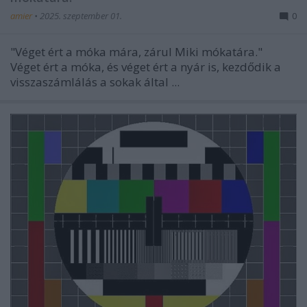
amier
•
2025. szeptember 01.
0
"Véget ért a móka mára, zárul Miki mókatára."
Véget ért a móka, és véget ért a nyár is, kezdődik a
visszaszámlálás a sokak által ...