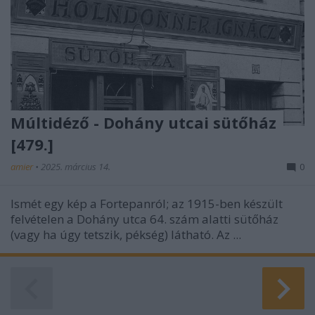
Múltidéző - Dohány utcai sütőház
[479.]
amier
•
2025. március 14.
0
Ismét egy kép a Fortepanról; az 1915-ben készült
felvételen a Dohány utca 64. szám alatti sütőház
(vagy ha úgy tetszik, pékség) látható. Az ...