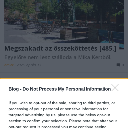
Megszakadt az összeköttetés [485.]
Egyelőre nem lesz szálloda a Mika Kertből.
amier
•
2025. április 13.
0
Szállodát csinálna a Kazinczy utca ikonikus helyéből
az MNB-botrányról elhíresült cég,
Blog -
Do Not Process My Personal Information
de az önkormányzat közbeszólt. (
Telex
)
...
If you wish to opt-out of the sale, sharing to third parties, or
processing of your personal or sensitive information for
targeted advertising by us, please use the below opt-out
section to confirm your selection. Please note that after your
opt-out request is processed you may continue seeing