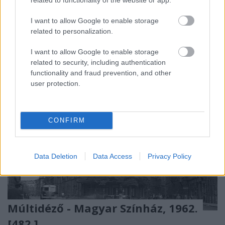
Március 20-án
nyújtotta be Vitézy Dávid
azt a
javaslatát a Fővárosi Közgyűlésnek, ...
I want to allow Google to enable storage
related to personalization.
I want to allow Google to enable storage
related to security, including authentication
functionality and fraud prevention, and other
user protection.
CONFIRM
Data Deletion
Data Access
Privacy Policy
Múltidéző - Magyar Színház, 1962.
[482.]