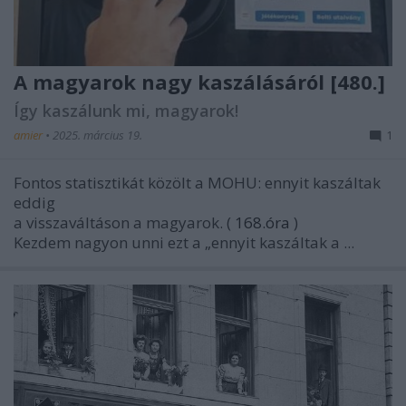
A magyarok nagy kaszálásáról [480.]
Így kaszálunk mi, magyarok!
amier
•
2025. március 19.
1
Fontos statisztikát közölt a MOHU: ennyit kaszáltak
eddig
a visszaváltáson a magyarok. (
168.óra
)
Kezdem nagyon unni ezt a „ennyit kaszáltak a ...