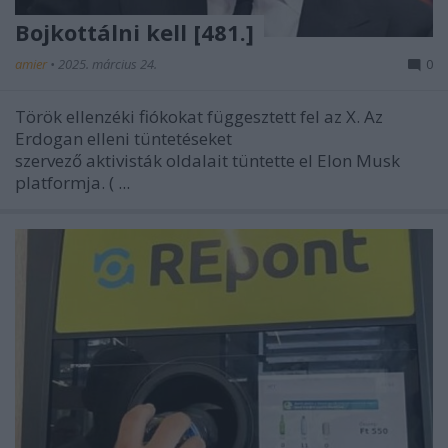
Bojkottálni kell [481.]
amier
•
2025. március 24.
0
Török ellenzéki fiókokat függesztett fel az X. Az
Erdogan elleni tüntetéseket
szervező aktivisták oldalait tüntette el Elon Musk
platformja. (
...