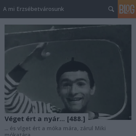
A mi Erzsébetvárosunk
Véget ért a nyár... [488.]
... és vlget ért a móka mára, zárul Miki
mókatára.