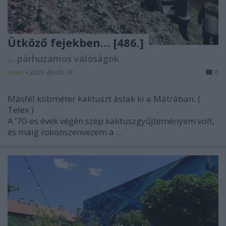
Ütköző fejekben… [486.]
… párhuzamos valóságok.
amier
•
2025. április 18.
0
Másfél köbméter kaktuszt ástak ki a Mátrában. (
Telex
)
A ’70-es évek végén szép kaktuszgyűjteményem volt,
és máig rokonszenvezem a ...