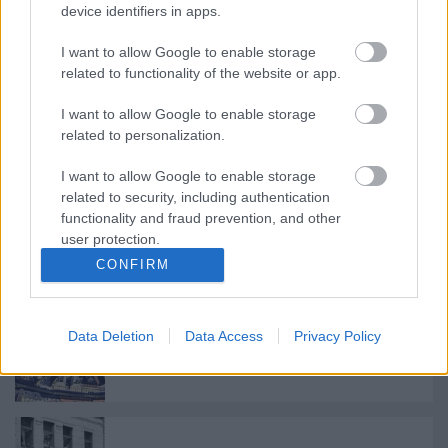
device identifiers in apps.
Sétálóutca, némi ellentmondással [483.]
I want to allow Google to enable storage
related to functionality of the website or app.
I want to allow Google to enable storage
Hogy tudjuk, mit is vesztünk el most
related to personalization.
[477.]
I want to allow Google to enable storage
related to security, including authentication
functionality and fraud prevention, and other
user protection.
Szálloda a Klauzál utcában? [473.]
CONFIRM
Data Deletion
Data Access
Privacy Policy
Építkezés kezdődik a zsinagógánál [468.]