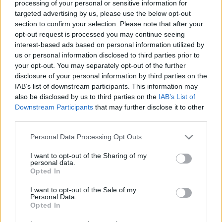
processing of your personal or sensitive information for
targeted advertising by us, please use the below opt-out
section to confirm your selection. Please note that after your
opt-out request is processed you may continue seeing
interest-based ads based on personal information utilized by
us or personal information disclosed to third parties prior to
your opt-out. You may separately opt-out of the further
disclosure of your personal information by third parties on the
IAB’s list of downstream participants. This information may
also be disclosed by us to third parties on the
IAB’s List of
Downstream Participants
that may further disclose it to other
third parties.
Please note that this website/app uses one or more Google
Personal Data Processing Opt Outs
services and may gather and store information including but
not limited to your visit or usage behaviour. You may click to
I want to opt-out of the Sharing of my
personal data.
grant or deny consent to Google and its third-party tags to
Opted In
use your data for below specified purposes in below Google
A 2021 májusában építési engedélyig jutó terveket a
consent section.
I want to opt-out of the Sale of my
terület történetével együtt akkor be is mutattuk, a
Personal Data.
tervlapokból pedig egyértelműen látszott, hogy az első
Opted In
három tengelyén törtfehérre színezett, négy tengely