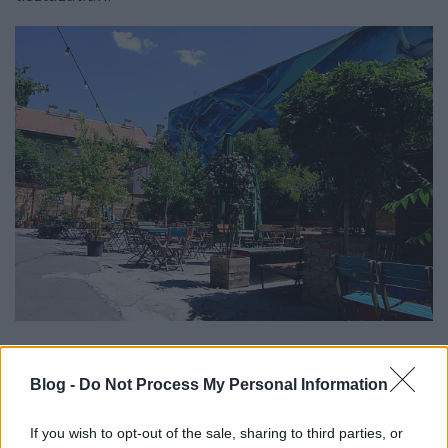
A Mika Kertként ismert, Kazinczy utca 43-45. szám
alatti ingatlanra is egy szállodát akar- nak építeni.
Blog -
Do Not Process My Personal Information
(
Megj.:
A kert mellett működő Mika Tivadar Mulató
még 2021-ben zárt be.)
If you wish to opt-out of the sale, sharing to third parties, or