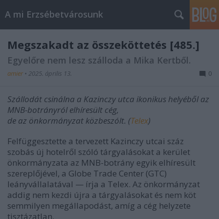
A mi Erzsébetvárosunk
Megszakadt az összeköttetés [485.]
Egyelőre nem lesz szálloda a Mika Kertből.
amier
•
2025. április 13.
0
Szállodát csinálna a Kazinczy utca ikonikus helyéből az
MNB-botrányról elhíresült cég,
de az önkormányzat közbeszólt. (
Telex
)
Felfüggesztette a tervezett Kazinczy utcai száz
szobás új hotelről szóló tárgyalásokat a kerület
önkormányzata az MNB-botrány egyik elhíresült
szereplőjével, a Globe Trade Center (GTC)
leányvállalatával — írja a Telex. Az önkormányzat
addig nem kezdi újra a tárgyalásokat és nem köt
semmilyen megállapodást, amíg a cég helyzete
tisztázatlan.