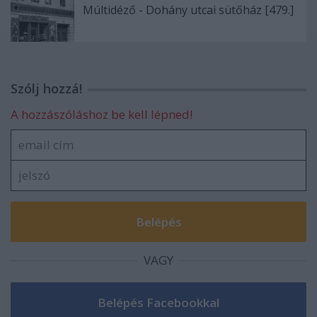
Múltidéző - Dohány utcai sütőház [479.]
Szólj hozzá!
A hozzászóláshoz be kell lépned!
VAGY