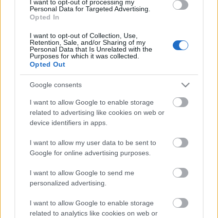
I want to opt-out of processing my
szélességben pedig téglával burkolt struktúrának
Personal Data for Targeted Advertising.
köszönhetően újabb középszerű épülettel gazdagodott
Opted In
volna a környék. (via
Vincze Miklós / 24.hu
)
I want to opt-out of Collection, Use,
Retention, Sale, and/or Sharing of my
Megint álmodtak egy nagyot — szó szerint — egy
Personal Data that Is Unrelated with the
újabb szálloda épülne ide is, miközben az utca
Purposes for which it was collected.
Opted Out
másik oldalán már egy
jókora hotelt építenek
a
befektetők. Mert ugye, pont még egy hotel hiányzik a
Google consents
Kazinczy utcából. Meg a kerületből.
I want to allow Google to enable storage
related to advertising like cookies on web or
device identifiers in apps.
Címkék:
önkormányzat
építkezés
szálloda
romkocsmák
I want to allow my user data to be sent to
kazinczy utca
Google for online advertising purposes.
I want to allow Google to send me
personalized advertising.
Ajánlott bejegyzések:
I want to allow Google to enable storage
related to analytics like cookies on web or