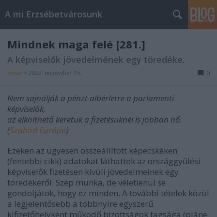
A mi Erzsébetvárosunk
Mindnek maga felé [281.]
A képviselők jövedelmének egy töredéke.
amier
•
2022. november 15.
0
Nem sajnálják a pénzt albérletre a parlamenti
képviselők,
az elkölthető keretük a fizetésüknél is jobban nő.
(
Szabad Európa
)
Ezeken az ügyesen összeállított képecskéken
(fentebbi cikk) adatokat láthattok az országgyűlési
képviselők fizetésen kívüli jövedelmeinek egy
töredékéről. Szép munka, de véletlenül se
gondoljátok, hogy ez minden. A további tételek közül
a legjelentősebb a többnyire egyszerű
kifizetőhelyként működő bizottságok tagsága (pláne