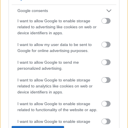
Ajánlott bejegyzések:
Google consents
I want to allow Google to enable storage
related to advertising like cookies on web or
Az óbudai Zichy-kastély lenyúlása [442.]
device identifiers in apps.
I want to allow my user data to be sent to
Google for online advertising purposes.
Kastélyaink – Az első nyolc [439.]
I want to allow Google to send me
personalized advertising.
I want to allow Google to enable storage
related to analytics like cookies on web or
Kastély, tök ingyen [437.]
device identifiers in apps.
I want to allow Google to enable storage
related to functionality of the website or app.
Ütköző fejekben… [486.]
I want to allow Google to enable storage
related to personalization.