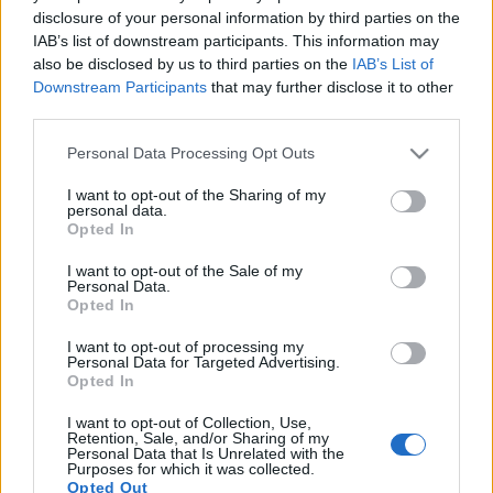
képviselő-jelöltség is elég. Természetesen nemcsak a
disclosure of your personal information by third parties on the
rendszeres kifizetések vannak, de alkalmiak is.
IAB’s list of downstream participants. This information may
Kapnak mobil- telefont, laptopot...
also be disclosed by us to third parties on the
IAB’s List of
Downstream Participants
that may further disclose it to other
third parties.
Mindnek maga felé hajlik a keze.
Please note that this website/app uses one or more Google
Personal Data Processing Opt Outs
Fügedi Ubul
services and may gather and store information including but
not limited to your visit or usage behaviour. You may click to
I want to opt-out of the Sharing of my
personal data.
P.s.:
A lakásbérlettel kezdődik a Szabad Európa
grant or deny consent to Google and its third-party tags to
Opted In
összeállítása. A négy éllovas egyaránt havi 460 740
use your data for below specified purposes in below Google
Ft-unkat költi.
consent section.
I want to opt-out of the Sale of my
Personal Data.
Opted In
I want to opt-out of processing my
Personal Data for Targeted Advertising.
Opted In
Címkék:
statisztika
parlament
közpénz
képviselők
jövedelem
pártelit
I want to opt-out of Collection, Use,
Retention, Sale, and/or Sharing of my
Personal Data that Is Unrelated with the
Purposes for which it was collected.
Opted Out