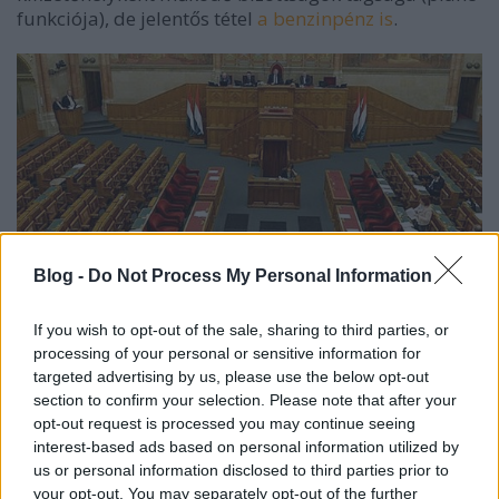
funkciója), de jelentős tétel
a benzinpénz is
.
Blog -
Do Not Process My Personal Information
If you wish to opt-out of the sale, sharing to third parties, or
processing of your personal or sensitive information for
targeted advertising by us, please use the below opt-out
Ugyancsak komoly tétel a
képvisellő
section to confirm your selection. Please note that after your
alkalmazottainak
fizetése. A kisebbek
között jut
opt-out request is processed you may continue seeing
eszembe
a mobiltelefonálás támogatása, az ingyen
interest-based ads based on personal information utilized by
tömegközlekedés és a parlament legendásan olcsó
us or personal information disclosed to third parties prior to
büféje. A választási kincstári kártyához már a
your opt-out. You may separately opt-out of the further