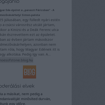
ogajánló
yar Ede-épület a ,,paraszt Párizsban" - A
mezővásárhelyi Simon-palota
5 júliusában, egy fülledt nyári estén
 a csúcsi városrész utcáit jártam,
kor a Kinizsi és a Deák Ferenc utca
rkán észrevettem ezt az épületet.
ban az évben jártam másodszor
dmezővásárhelyen, azonban nem
tam róla, hogy Magyar Edének itt is
 egy alkotása. Pedig így van. A…
hoesofstone.blog.hu
derálási elvek
Ha a másikat, nem pedig a
danivalóját minősíted durván,
iltunk egy időre.