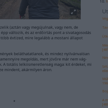
N
Ut
Vége
tüzelik (aztán vagy megújulnak, vagy nem, de
Tav
épp változik, és az erdőirtás pont a sivatagosodás
Ütk
 több évtized, mire legalább a mostani állapot
Meg
[485
zmények beláthatatlanok, és mindez nyilvánvalóan
Nin
valamennyire megoldás, mert jövőre már nem vág-
k. A totális lelkiismeretlenség maga: kit érdekel, mi
Sét
ze mindent, akármilyen áron.
ell
Múl
196
Bojk
A m
*
[480