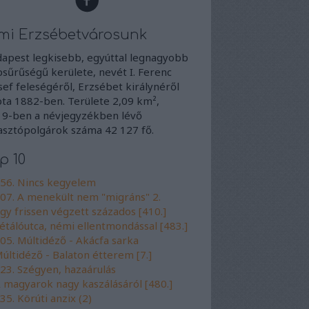
mi Erzsébetvárosunk
apest legkisebb, egyúttal legnagyobb
sűrűségű kerülete, nevét I. Ferenc
sef feleségéről, Erzsébet királynéről
ta 1882-ben. Területe 2,09 km²,
9-ben a névjegyzékben lévő
asztópolgárok száma 42 127 fő.
p 10
56. Nincs kegyelem
07. A menekült nem "migráns" 2.
gy frissen végzett százados [410.]
étálóutca, némi ellentmondással [483.]
05. Múltidéző - Akácfa sarka
últidéző - Balaton étterem [7.]
23. Szégyen, hazaárulás
 magyarok nagy kaszálásáról [480.]
35. Körúti anzix (2)