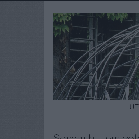
UT
Sosem hittem voln