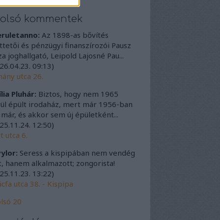
tolsó kommentek
eruletanno:
Az 1898-as bővítés
ttetői és pénzügyi finanszírozói Pausz
a joghallgató, Leipold Lajosné Pau...
26.04.23. 09:13
)
ány utca 26.
lia Pluhár:
Biztos, hogy nem 1965
ül épült irodaház, mert már 1956-ban
t már, és akkor sem új épületként...
25.11.24. 12:50
)
t utca 6.
ylor:
Seress a kispipában nem vendég
t, hanem alkalmazott; zongorista!
25.11.23. 13:22
)
cfa utca 38. - Kispipa
lsó 20