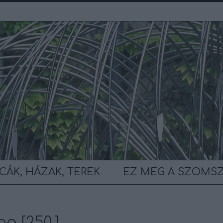
CÁK, HÁZAK, TEREK
EZ MEG A SZOMS
a [250.]