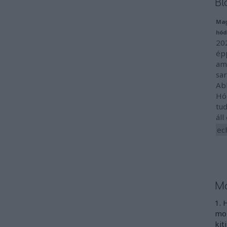
Bl
Mag
hód
202
épp
ami
sa
Ab
Hó
tud
áll
ec
Mo
1. 
mon
kit