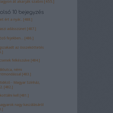
agyon át akarják szabni [455.]
olsó 10 bejegyzés
t ért a nyár... [488.]
aszi adásszünet [487.]
öző fejekben… [486.]
szakadt az összeköttetés
.]
csenek felkészülve [484.]
álóutca, némi
entmondással [483.]
tidéző - Magyar Színház,
2. [482.]
ottálni kell [481.]
agyarok nagy kaszálásáról
.]