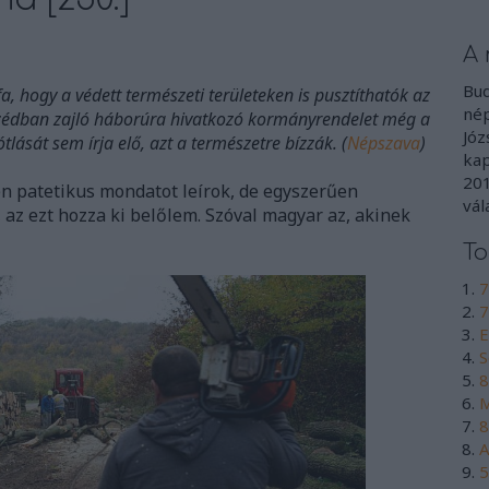
A 
Bud
a, hogy a védett természeti területeken is pusztíthatók az
nép
szédban zajló háborúra hivatkozó kormányrendelet még a
Józ
lását sem írja elő, azt a természetre bízzák. (
Népszava
)
kap
201
en patetikus mondatot leírok, de egyszerűen
vál
, az ezt hozza ki belőlem. Szóval magyar az, akinek
To
7
7
E
S
8
M
8
A
5