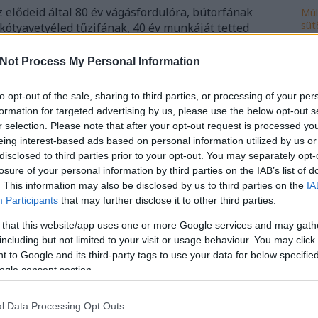
 elődeid által 80 év vágásfordulóra, bútorfának
Múl
süt
lkótyavetyéled tűzifának, 40 év munkáját tetted
 fitying megtérülés nélkül elsüllyedt költség. Aztán
Ke
és ismét gazdálkodni kezdenek, negyven évig tolják
Not Process My Personal Information
azért, hogy helyreállítsák az általad tönkretett
ire az a bútorfa szépen felnő, és a beruházás
to opt-out of the sale, sharing to third parties, or processing of your per
y újabb őrült, aki kivágja félidőben. Ezt hívják
formation for targeted advertising by us, please use the below opt-out s
Ro
l, az a rabló.
r selection. Please note that after your opt-out request is processed y
cse
eing interest-based ads based on personal information utilized by us or
do
disclosed to third parties prior to your opt-out. You may separately opt-
Szólj hozzá!
fej
losure of your personal information by third parties on the IAB’s list of
daság
fakivágás
kormányrendelet
nagy istván
ház
. This information may also be disclosed by us to third parties on the
IA
ily
rablógazdálkodás
ner
fatüzelés
borsi vera
Participants
that may further disclose it to other third parties.
isk
 that this website/app uses one or more Google services and may gath
mi
including but not limited to your visit or usage behaviour. You may click 
múl
 to Google and its third-party tags to use your data for below specifi
ön
ogle consent section.
vál
po
l Data Processing Opt Outs