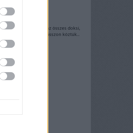
okumentumtár
kumentumok
- egyben
 egyben található meg az összes doksi,
nek van kedve - bogarásszon köztük...
chívum
25 szeptember
(
1
)
5 április
(
5
)
5 március
(
7
)
5 február
(
7
)
5 január
(
8
)
24 december
(
3
)
24 november
(
6
)
24 október
(
7
)
24 szeptember
(
6
)
4 augusztus
(
6
)
4 július
(
5
)
4 június
(
7
)
vább
...