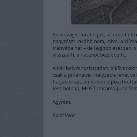
Az országot lerabolják, az erdeit el
nagyrészt inkább nem, mivel a klíma 
irányába hat – de legjobb esetben is
visszaáll), a hasznot bezsebelik.
A kár helyrehozhatatlan, a követke
csak a pillanatnyi helyzetre lehet 
hatják ki azt, amit idén elpusztította
lesz holnap, MOST harácsoljunk öss
Agyrém.
Borsi Vera