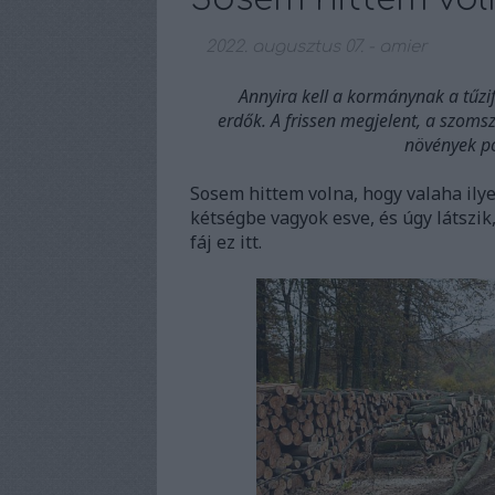
2022. augusztus 07.
-
amier
Annyira kell a kormánynak a tűzif
erdők.
A frissen megjelent, a szom
növények pót
Sosem hittem volna, hogy valaha ily
kétségbe vagyok esve, és úgy látszik
fáj ez itt.