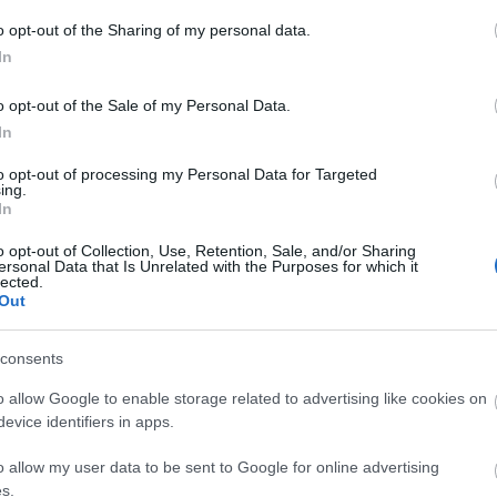
Fa
o opt-out of the Sharing of my personal data.
In
Sz
o opt-out of the Sale of my Personal Data.
...
yzés trackback címe:
In
Am
sunk.blog.hu/api/trackback/id/17902889
BB
to opt-out of processing my Personal Data for Targeted
De
ing.
In
Dev
Kommentek:
De
o opt-out of Collection, Use, Retention, Sale, and/or Sharing
telmében felhasználói tartalomnak minősülnek, értük a
szolgáltatás
Fed
ersonal Data that Is Unrelated with the Purposes for which it
nem vállal, azokat nem ellenőrzi. Kifogás esetén forduljon a blog
lected.
Füg
sználási feltételekben
és az
adatvédelmi tájékoztatóban
.
Out
Ger
Ger
Hu
consents
Hu
o allow Google to enable storage related to advertising like cookies on
Kis
evice identifiers in apps.
Ma
ztrálj
! ‐
Belépés Facebookkal
Né
o allow my user data to be sent to Google for online advertising
Pa
s.
Szi