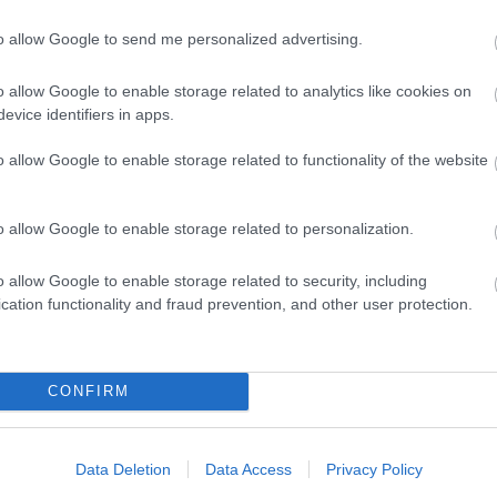
to allow Google to send me personalized advertising.
D
Do
o allow Google to enable storage related to analytics like cookies on
Itt
evice identifiers in apps.
aki
o allow Google to enable storage related to functionality of the website
Ar
20
o allow Google to enable storage related to personalization.
202
202
202
o allow Google to enable storage related to security, including
202
cation functionality and fraud prevention, and other user protection.
20
20
20
CONFIRM
20
202
202
202
Data Deletion
Data Access
Privacy Policy
To