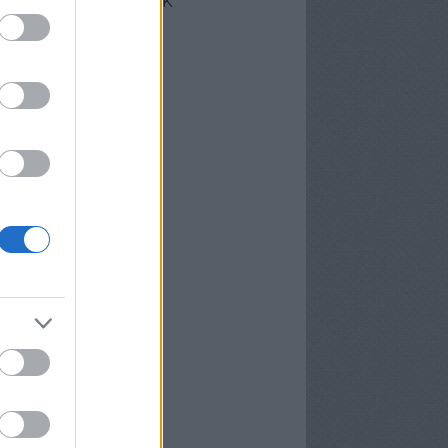
cebook oldalunk
erzőink
nekünk írták
ier
P
meter Tamás
osa és Kispál
vosa Gábor
rid Gábor
edi Ubul
gely és Kispál
gely József
nvald György
nwald György
pál Tibor
rosán Bence
meth Gábor
yns
lágyi Attila