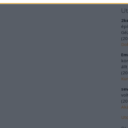
U
2k
épí
Géz
(
20
Doh
Emí
kör
áll
(
20
Kür
sev
vol
(
20
Aká
Uto