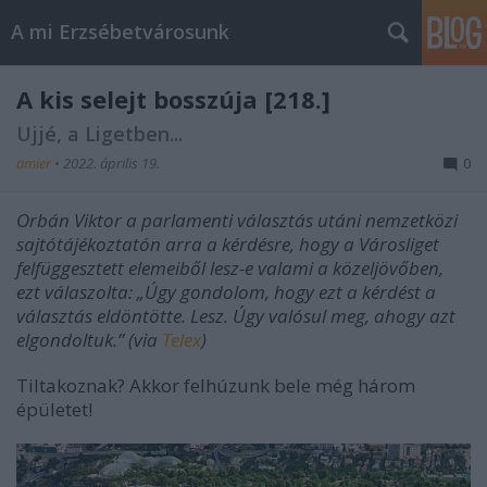
A mi Erzsébetvárosunk
A kis selejt bosszúja [218.]
Ujjé, a Ligetben...
amier
•
2022. április 19.
0
Orbán Viktor a parlamenti választás utáni nemzetközi
sajtótájékoztatón arra a kérdésre, hogy a Városliget
felfüggesztett elemeiből lesz-e valami a közeljövőben,
ezt válaszolta: „Úgy gondolom, hogy ezt a kérdést a
választás eldöntötte. Lesz. Úgy valósul meg, ahogy azt
elgondoltuk.” (via
Telex
)
Tiltakoznak? Akkor felhúzunk bele még három
épületet!