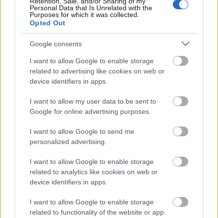
Retention, Sale, and/or Sharing of my
Personal Data that Is Unrelated with the
Purposes for which it was collected.
Opted Out
Címkék:
orbán viktor
építkezés
városliget
városliget zrt
telex.hu
Google consents
I want to allow Google to enable storage
related to advertising like cookies on web or
device identifiers in apps.
Ajánlott bejegyzések:
I want to allow my user data to be sent to
Google for online advertising purposes.
Ütköző fejekben… [486.]
I want to allow Google to send me
personalized advertising.
I want to allow Google to enable storage
Ehh, az a fránya magyar nyelv [475.]
related to analytics like cookies on web or
device identifiers in apps.
I want to allow Google to enable storage
related to functionality of the website or app.