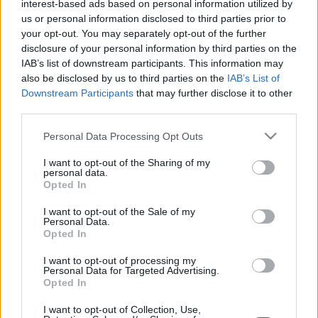
interest-based ads based on personal information utilized by
fogják taposni — ahogy tavaly is. Viszont műfüvet
us or personal information disclosed to third parties prior to
találhattok minden mennyiségben; az "szép",
your opt-out. You may separately opt-out of the further
harsogó zöld marad. No de hát eleve nem füvet
disclosure of your personal information by third parties on the
ígértek, hanem zöld felületet, ugyi?
IAB’s list of downstream participants. This information may
also be disclosed by us to third parties on the
IAB’s List of
Ha túl akarják teljesíteni a tervet, hamarosan
Downstream Participants
that may further disclose it to other
hozzáfognak a különféle falak átfestéséhez. Akkor
third parties.
aztán nemcsak vízszintesen lesz zöld minden, de
függélyesen is.
Please note that this website/app uses one or more Google
Personal Data Processing Opt Outs
services and may gather and store information including but
Fügedi Ubul
not limited to your visit or usage behaviour. You may click to
I want to opt-out of the Sharing of my
personal data.
grant or deny consent to Google and its third-party tags to
Opted In
P.s.:
A Liget Budapest Projekt fejlesztési
use your data for below specified purposes in below Google
programjából három építkezés szünetelt eddig:
consent section.
I want to opt-out of the Sale of my
Personal Data.
Opted In
Új Nemzeti Galéria,
Magyar Innováció Háza,
I want to opt-out of processing my
Personal Data for Targeted Advertising.
Városligeti Színház.
Opted In
I want to opt-out of Collection, Use,