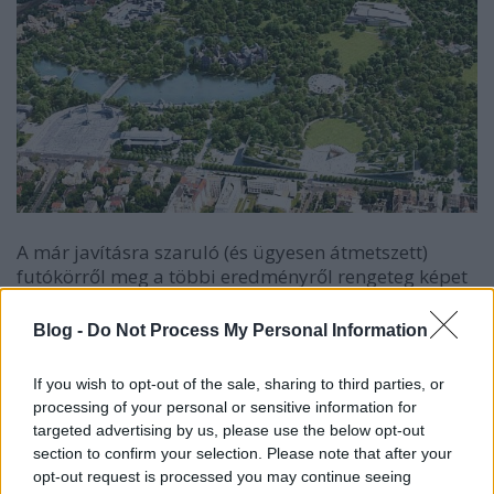
A már javításra szaruló (és ügyesen átmetszett)
futókörről meg a többi eredményről rengeteg képet
találtok
ITT
. Akik meg szeretnek baromi széles
sávokban lerakott murván sétálgatni, kiélhetik eme
Blog -
Do Not Process My Personal Information
szenvedélyüket. Közben nézegethetik az elkerített
zöld foltokat, amelyekre egy évtizede még
If you wish to opt-out of the sale, sharing to third parties, or
lefekhettünk.
processing of your personal or sensitive information for
targeted advertising by us, please use the below opt-out
section to confirm your selection. Please note that after your
Most jóformán csak a tömérdek italmérés környéke
opt-out request is processed you may continue seeing
járható. Ezeket viszont két hónapon belül keményre