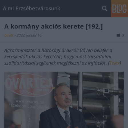
A mi Erzsébetvárosunk
A kormány akciós kerete [192.]
amier
•
2022. január 16.
0
Agrárminiszter a hatósági árakról: Bőven belefér a
kereskedők akciós keretébe, hogy most társadalmi
szolidaritással segítenek megfékezni az inflációt. (
Telex
)