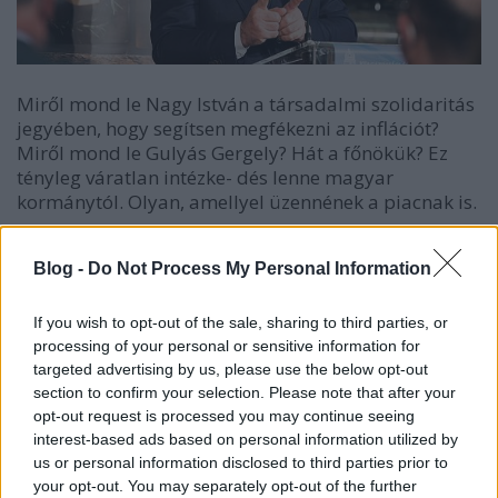
Miről mond le Nagy István a társadalmi szolidaritás
jegyében, hogy segítsen megfékezni az inflációt?
Miről mond le Gulyás Gergely? Hát a főnökük? Ez
tényleg váratlan intézke- dés lenne magyar
kormánytól. Olyan, amellyel üzennének a piacnak is.
Hö-hö.
Blog -
Do Not Process My Personal Information
Kapcsolódó hír: Müller Cecília
kötelező oltási
akciónapokat rendelt el
a háziorvosoknak. A
If you wish to opt-out of the sale, sharing to third parties, or
diktatúrákban elrendelik azt, amit kívánatosnak
processing of your personal or sensitive information for
tartanak. A demokráciákban ösztönzik.
targeted advertising by us, please use the below opt-out
Magyarország
hibrid rendszer
.
section to confirm your selection. Please note that after your
opt-out request is processed you may continue seeing
interest-based ads based on personal information utilized by
*
us or personal information disclosed to third parties prior to
your opt-out. You may separately opt-out of the further