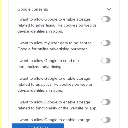
Ajánlott bejegyzések:
Google consents
I want to allow Google to enable storage
Nincsenek felkészülve [484.]
related to advertising like cookies on web or
device identifiers in apps.
I want to allow my user data to be sent to
Google for online advertising purposes.
Az óbudai Zichy-kastély lenyúlása [442.]
I want to allow Google to send me
personalized advertising.
I want to allow Google to enable storage
Amivel még ő sem tud megbirkózni [464.]
related to analytics like cookies on web or
device identifiers in apps.
I want to allow Google to enable storage
related to functionality of the website or app.
A lenyúlt ország [454.]
I want to allow Google to enable storage
related to personalization.