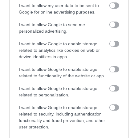
Pintér Sándor nem véletlenül áll Orbán háta mögött
I want to allow my user data to be sent to
több mint 20 éve. Orbán Viktor eddigi kormányainak
Google for online advertising purposes.
egyetlen állandó tagja van: Pintér Sándor, aki
I want to allow Google to send me
ráadásul bármilyen területen bevethető és lojalitása
personalized advertising.
megkérdőjelezhetetlen. A mindenügyi miniszter
legutóbb az egészségügyi rendszer átszervezésénél
I want to allow Google to enable storage
bukkant fel mint megoldóember.
(via
hvg360
)
related to analytics like cookies on web or
device identifiers in apps.
I want to allow Google to enable storage
Címkék:
kórház
járvány
pintér sándor
ner
direct36.hu
related to functionality of the website or app.
koronavírus
operatív törzs
telex.hu
I want to allow Google to enable storage
related to personalization.
I want to allow Google to enable storage
Ajánlott bejegyzések:
related to security, including authentication
functionality and fraud prevention, and other
user protection.
Nincsenek felkészülve [484.]