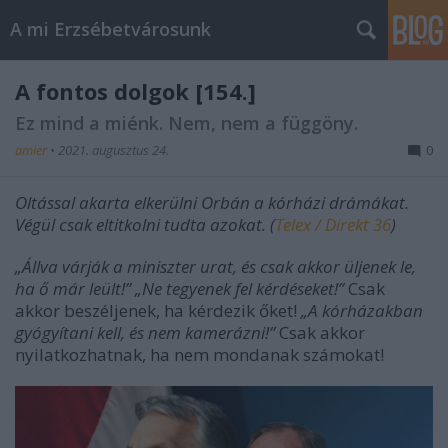
A mi Erzsébetvárosunk
A fontos dolgok [154.]
Ez mind a miénk. Nem, nem a függöny.
amier
•
2021. augusztus 24.
0
Oltással akarta elkerülni Orbán a kórházi drámákat.
Végül csak eltitkolni tudta azokat. (
Telex / Direkt 36
)
„Állva várják a miniszter urat, és csak akkor üljenek le,
ha ő már leült!” „Ne tegyenek fel kérdéseket!”
Csak
akkor beszéljenek, ha kérdezik őket!
„A kórházakban
gyógyítani kell, és nem kamerázni!”
Csak akkor
nyilatkozhatnak, ha nem mondanak számokat!