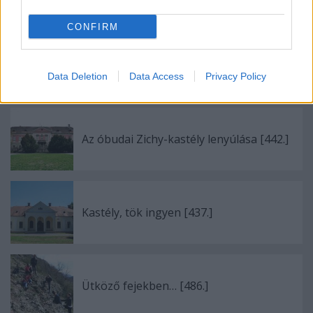
CONFIRM
VIP-részlegek [471.]
Data Deletion
Data Access
Privacy Policy
Az óbudai Zichy-kastély lenyúlása [442.]
Kastély, tök ingyen [437.]
Ütköző fejekben… [486.]