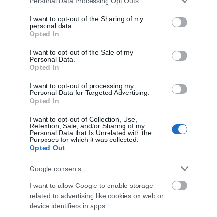
Personal Data Processing Opt Outs
services and may gather and store information including but
miniszter megérkezése előtt egy
not limited to your visit or usage behaviour. You may click to
I want to opt-out of the Sharing of my
segédtiszt közölte velük, hogy „állva
personal data.
grant or deny consent to Google and its third-party tags to
Opted In
várják a miniszter urat, és csak
use your data for below specified purposes in below Google
akkor üljenek le, ha ő már leült, és ne
consent section.
I want to opt-out of the Sale of my
Personal Data.
tegyenek fel kérdéseket, csak akkor
Opted In
beszéljenek, ha őket kérdezik”.
I want to opt-out of processing my
Personal Data for Targeted Advertising.
Opted In
És ez mind a miénk.
Nem, nem a függöny.
És nem
I want to opt-out of Collection, Use,
csak egy szép napon lesz a miénk, hanem már most
Retention, Sale, and/or Sharing of my
az. Itt tartunk, ez ma Magyarország. Bocsánat:
Personal Data that Is Unrelated with the
Purposes for which it was collected.
Orbanisztán.
Opted Out
P.s.:
Már az is törvényt sérthet, aki nem csinál
Google consents
semmit.
(Ez meg csak a többieknek, hogy mire
számíthatunk, ha minden így marad…)
I want to allow Google to enable storage
related to advertising like cookies on web or
*
device identifiers in apps.