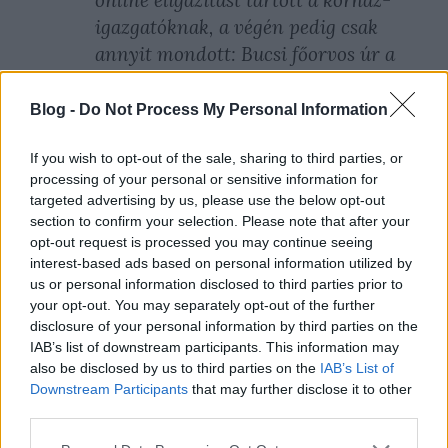
online eligazítást tartott a kórház-
igazgatóknak, a végén pedig csak
annyit mondott: Bucsi főorvos úr a
jövő héten jelentkezzen nála
Budapesten egy személyes
Blog -
Do Not Process My Personal Information
találkozóra. Pintér ezzel jelezte a
If you wish to opt-out of the sale, sharing to third parties, or
többi kórházigazgatónak, hogy aki
processing of your personal or sensitive information for
kibeszél, az bajba kerül.
targeted advertising by us, please use the below opt-out
section to confirm your selection. Please note that after your
...
opt-out request is processed you may continue seeing
interest-based ads based on personal information utilized by
Pintér velük (a kórházigazgatókkal)
us or personal information disclosed to third parties prior to
your opt-out. You may separately opt-out of the further
szemben is szigorú rendet tartott
disclosure of your personal information by third parties on the
fenn a járvány egész ideje alatt. A
IAB’s list of downstream participants. This information may
katonás fegyelmet egy kórházi forrás
also be disclosed by us to third parties on the
IAB’s List of
egy tavalyi esettel jellemezte: amikor
Downstream Participants
that may further disclose it to other
third parties.
az újonnan kinevezett kórházvezetők
először találkoztak Pintérrel, akkor a
Please note that this website/app uses one or more Google