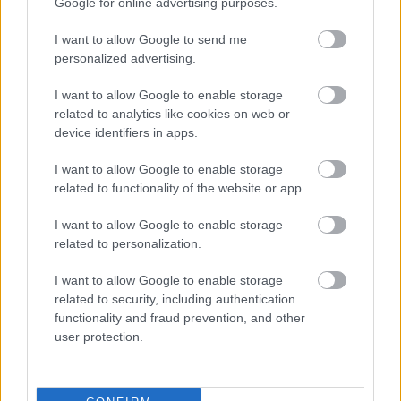
Google for online advertising purposes.
Címkék:
szecesszió
dembinszky utca
VII. kerület
marek
I want to allow Google to send me
józsef utca
vincze miklós
personalized advertising.
I want to allow Google to enable storage
related to analytics like cookies on web or
device identifiers in apps.
Ajánlott bejegyzések:
I want to allow Google to enable storage
related to functionality of the website or app.
Megszakadt az összeköttetés [485.]
I want to allow Google to enable storage
related to personalization.
I want to allow Google to enable storage
related to security, including authentication
Múltidéző - Dohány utcai sütőház [479.]
functionality and fraud prevention, and other
user protection.
A részletekről alig tudni valamit [476.]