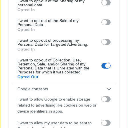
not limited to your visit or usage behaviour. You may click to
I want to opt-out of the Sharing of my
personal data.
grant or deny consent to Google and its third-party tags to
Opted In
use your data for below specified purposes in below Google
... és a Marek József utca 38.
consent section.
I want to opt-out of the Sale of my
Personal Data.
Jakab Dezső
(1864-1932) - Dolgozott Pecz Samu, Korb
Opted In
és Giergl irodájában, Francsek Imrénél a Fővárosi
Mérnöki Hivatalban és Pfaff Ferencnél a MÁV
I want to opt-out of processing my
Personal Data for Targeted Advertising.
magasépítési osztályán. Szabadkán – ahová rokoni
Opted In
szálak fűzték – sokat tervezett. Az Ezredéves Kiállítás
tervező- irodájában vezető tervező volt, majd
I want to opt-out of Collection, Use,
Lechner Ödön műtermében dolgozott. Nagy
Retention, Sale, and/or Sharing of my
Personal Data that Is Unrelated with the
tanulmányutakat tett, bejárta egész Európát, hosszú
Purposes for which it was collected.
időt töltött Konstantinápolyban és Athénban. 1897-
Opted Out
ben társult Komor Marcellal, 1918-ig közösen
készítettek minden tervet. Utána vejével, Sós
Google consents
Aladárral dolgozott együtt.
I want to allow Google to enable storage
related to advertising like cookies on web or
BBP
device identifiers in apps.
I want to allow my user data to be sent to