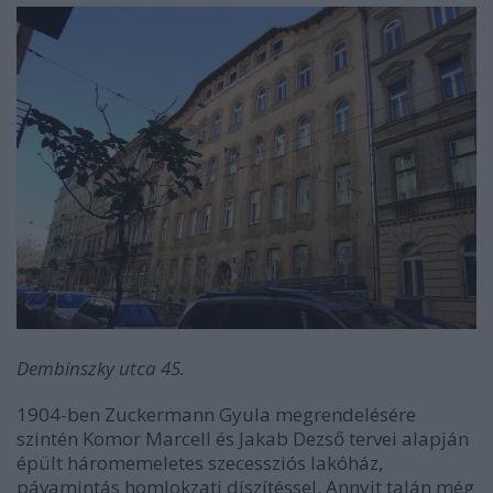
Dembinszky utca 45.
1904-ben Zuckermann Gyula megrendelésére
szintén Komor Marcell és Jakab Dezső tervei alapján
épült háromemeletes szecessziós lakóház,
pávamintás homlokzati díszítéssel. Annyit talán még