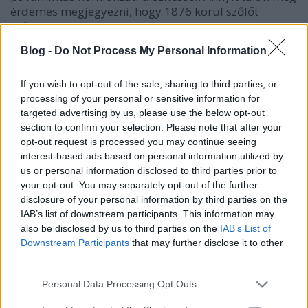
érdemes megjegyezni, hogy 1876 körül szőlőt
műveltek ezen a külterületen, csak három év múlva,
1879-ben kapott helyrajzi számot és házszámot, de
Blog -
Do Not Process My Personal Information
ekkor még István út 34. volt a cím. Mai címét pedig a
terület városias célú rendezésekor, 1889 után kapta.
If you wish to opt-out of the sale, sharing to third parties, or
processing of your personal or sensitive information for
targeted advertising by us, please use the below opt-out
section to confirm your selection. Please note that after your
opt-out request is processed you may continue seeing
interest-based ads based on personal information utilized by
us or personal information disclosed to third parties prior to
your opt-out. You may separately opt-out of the further
disclosure of your personal information by third parties on the
IAB’s list of downstream participants. This information may
also be disclosed by us to third parties on the
IAB’s List of
Downstream Participants
that may further disclose it to other
third parties.
Please note that this website/app uses one or more Google
Personal Data Processing Opt Outs
services and may gather and store information including but