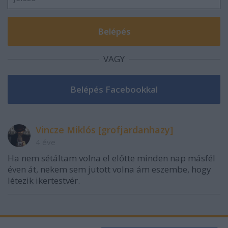
VAGY
Vincze Miklós [grofjardanhazy]
4 éve
Ha nem sétáltam volna el előtte minden nap másfél
éven át, nekem sem jutott volna ám eszembe, hogy
létezik ikertestvér.