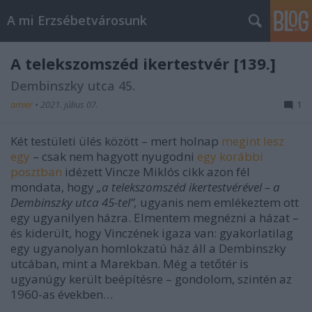
A mi Erzsébetvárosunk
A telekszomszéd ikertestvér [139.]
Dembinszky utca 45.
amier
•
2021. július 07.
1
Két testületi ülés között – mert holnap
megint lesz
egy
– csak nem hagyott nyugodni
egy korábbi
posztban
idézett Vincze Miklós cikk azon fél
mondata, hogy
„a telekszomszéd ikertestvérével – a
Dembinszky utca 45-tel”,
ugyanis nem emlékeztem ott
egy ugyanilyen házra. Elmentem megnézni a házat –
és kiderült, hogy Vinczének igaza van: gyakorlatilag
egy ugyanolyan homlokzatú ház áll a Dembinszky
utcában, mint a Marekban. Még a tetőtér is
ugyanúgy került beépítésre – gondolom, szintén az
1960-as években…