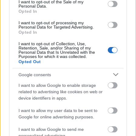
kereskedelmi célú P+R parkolók, beleértve a
consent section.
I want to opt-out of the Sale of my
parkolóházakat is, este 7-től reggel 7-ig fizetés
Personal Data.
Opted In
nélkül használhatók. Az ilyen parkolók tulajdonosai
egyelőre értelmezik a kor- mányrendeletet, a
I want to opt-out of processing my
jogásztársadalom egy része viszont már messzebbre
Personal Data for Targeted Advertising.
Opted In
jutott. Lattmann Tamás nemzetközi jogász
egyenesen „idióta ötletet” emleget. (…) Nem szabad
I want to opt-out of Collection, Use,
arról sem megfeledkezni, hogy a mostani
Retention, Sale, and/or Sharing of my
Personal Data that Is Unrelated with the
kormányrendeletnek, amely a kereskedelmi
Purposes for which it was collected.
parkolókra vonatkozik, volt egy előzménye. A
Opted Out
parkolás ingyenessé tétele általánosságban.
Google consents
Na, az előtt sem készült semmilyen hatástanulmány,
I want to allow Google to enable storage
azóta sem mérték fel a rendelkezés hatását,
related to advertising like cookies on web or
következményeit. Egyre több szakembertől hallani,
device identifiers in apps.
hogy semmi értelme, csak káoszt okoz, a járvány
elleni védekezésben fikarcnyi haszna
I want to allow my user data to be sent to
sincs.
(via
Klubrádió
)
Google for online advertising purposes.
I want to allow Google to send me
personalized advertising.