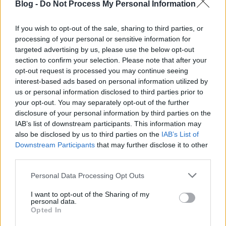
Blog -
Do Not Process My Personal Information
A petíciót
ITT
lehet aláírni a Szabad a Hang oldalán
– jobboldalt, felül.
If you wish to opt-out of the sale, sharing to third parties, or
processing of your personal or sensitive information for
P.s.:
Az egy dolog, hogy az ingyenes parkolással
targeted advertising by us, please use the below opt-out
section to confirm your selection. Please note that after your
rövid időn belül a harmadik bevételi forrásától
opt-out request is processed you may continue seeing
fosztották meg az önkormányzatokat. Az is egy
interest-based ads based on personal information utilized by
dolog, hogy a kerületi polgármesterek ezt az ötletet
us or personal information disclosed to third parties prior to
már tavasszal sem támogatták. Mégis megint
your opt-out. You may separately opt-out of the further
meglépték. Csakhogy: nincs elég parkolóhely.
disclosure of your personal information by third parties on the
Vannak viszont szűk utcák. Meg átmenő forgalom és
IAB’s list of downstream participants. This information may
torlódás. Ez az egész úgy, ahogy van – jobb esetben
also be disclosed by us to third parties on the
IAB’s List of
– egy átgondolatlan baromság, rosszabb esetben
Downstream Participants
that may further disclose it to other
meg egy alaposan átgondolt, populista és
third parties.
rosszindulatú kicseszés. Mindannyiunkkal.
Please note that this website/app uses one or more Google
Personal Data Processing Opt Outs
***
services and may gather and store information including but
not limited to your visit or usage behaviour. You may click to
I want to opt-out of the Sharing of my
personal data.
Mi van a parkolás ingyenessége
grant or deny consent to Google and its third-party tags to
Opted In
mögött?
November 23-tól a lakott területen lévő,
use your data for below specified purposes in below Google