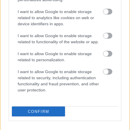
Címkék:
budapest
parkolás
orbán viktor
kormányrendelet
I want to allow Google to enable storage
petíció
rendkívüli jogrend
koronavírus
related to analytics like cookies on web or
device identifiers in apps.
I want to allow Google to enable storage
related to functionality of the website or app.
Ajánlott bejegyzések:
I want to allow Google to enable storage
related to personalization.
Variálnának már megint [465.]
I want to allow Google to enable storage
related to security, including authentication
functionality and fraud prevention, and other
user protection.
Kelj föl és járj? [450.]
CONFIRM
Sétálóutca, némi ellentmondással [483.]