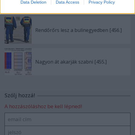
Data Deletion
Data Access
Privacy Policy
Rendőrőrs lesz a bulinegyedben [456.]
Nagyon át akarják szabni [455.]
Szólj hozzá!
A hozzászóláshoz be kell lépned!