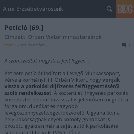
A mi Erzsébetvárosunk
Petíció [69.]
Címzett: Orbán Viktor miniszterelnök
amier
•
2020. november 25.
0
A szomszédtól, hogy itt is fent legyen...
Két hete petíciót indított a Levegő Munkacsoport,
kérve a kormányt, ill. Orbán Viktort, hogy
vonják
vissza a parkolási díjfizetés felfüggesztéséről
szóló rendelkezést
. A közterületi ingyenes parkolás
következtében már tavasszal is jelentősen megnőtt a
forgalom, dugókat és nagyobb
levegőszennyezettséget idézve elő. Ugyanakkor a
helyi lakosságnak egyéb komoly gondokat is
okozott, gyakran már a saját autóik parkolására
sem maradt helyük. (
Megj.:
főleg,