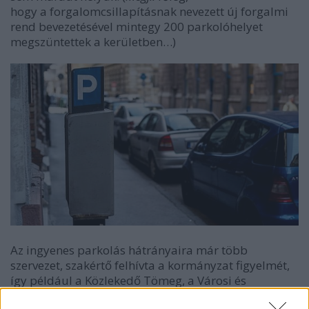
hogy a forgalomcsillapításnak nevezett új forgalmi
rend bevezetésével mintegy 200 parkolóhelyet
megszüntettek a kerületben…)
Az ingyenes parkolás hátrányaira már több
szervezet, szakértő felhívta a kormányzat figyelmét,
így például a Közlekedő Tömeg, a Városi és
Elővárosi Közlekedési Egyesület.
(via Szabad a Hang)