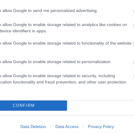
srész kialakítása. „Ennek a három hónapnak a végén
to allow Google to send me personalized advertising.
D
k” – mondta.
Do
o allow Google to enable storage related to analytics like cookies on
***
Itt
evice identifiers in apps.
aki
 – azt nehezményezi, hogy a változtatások előtt
o allow Google to enable storage related to functionality of the website
, a MAK jogi bizottságának elnöke szerint, bár a
Ar
ben a feltételek hiánya miatt nem megvalósítható az
20
k mondható intézkedés: mindenáron, erőszakkal, a
o allow Google to enable storage related to personalization.
202
t változtatás.”
202
202
o allow Google to enable storage related to security, including
202
cation functionality and fraud prevention, and other user protection.
Szólj hozzá!
20
orgalom
facebook
önkormányzat
parkolás
bkk
20
niedermüller péter
bulinegyed
20
CONFIRM
20
202
202
202
Data Deletion
Data Access
Privacy Policy
To