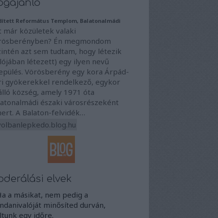
ogajánló
dített Református Templom, Balatonalmádi
t már közületek valaki
rösberényben? Én megmondom
zintén azt sem tudtam, hogy létezik
lójában létezett) egy ilyen nevű
lepülés. Vörösberény egy kora Árpád-
ri gyökerekkel rendelkező, egykor
álló község, amely 1971 óta
latonalmádi északi városrészeként
ert. A Balaton-felvidék…
volbanlepkedo.blog.hu
derálási elvek
Ha a másikat, nem pedig a
danivalóját minősíted durván,
iltunk egy időre.