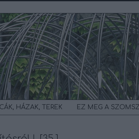
CÁK, HÁZAK, TEREK
EZ MEG A SZOMS
ásról I. [35.]