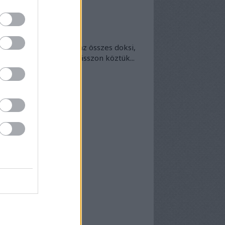
okumentumtár
kumentumok
- egyben
 egyben található meg az összes doksi,
nek van kedve - bogarásszon köztük...
chívum
25 szeptember
(
1
)
5 április
(
5
)
5 március
(
7
)
5 február
(
7
)
5 január
(
8
)
24 december
(
3
)
24 november
(
6
)
24 október
(
7
)
24 szeptember
(
6
)
4 augusztus
(
6
)
4 július
(
5
)
4 június
(
7
)
vább
...