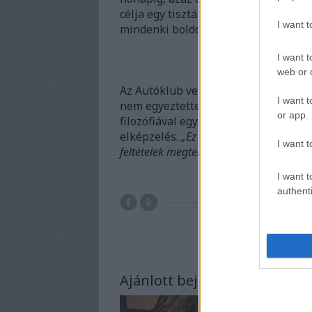
célja egy tisztább és élhetőbb váro
I want 
mindenki boldog lesz, hogy elkezdtü
I want t
web or d
Az Autóklub vezetője – többek között
I want t
nem egyeztettek velük. Kovács Kázmér
or app.
filozófiával egyetért, de jelen eset
elképzelés.
„Ez így egy voluntaristána
I want t
feltételek megteremtése nélkül véghezvit
I want t
authenti
atv
f
Ajánlott bejegyzések: