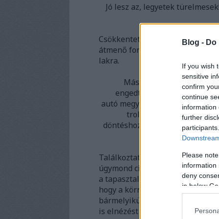
Jó lesz az, legyetek türelmesek
Csökkentették a parkolóhelyek sz
Blog -
Do 
átmenő forgalom reméljük, csökk
lakra.
If you wish 
sensitive in
Második napi tapasztalato
confirm you
engedték rá a Klauzál utcár
continue se
autó megy és pöfög errefele lép
information 
troli nem tud haladni. 4.
further disc
döntéshozók, hogy eközben pont
participants
Downstream 
Please note
Találkoztatok egyetlen egy önko
information 
úgymond civil, aki bejárta volna
deny consent
a tapasztalatait, a véleményét a 
in below Go
hogy a környéken élőknek és kö
bármelyikük bejelentkezett szem
is elnézést kérek tőle.
Persona