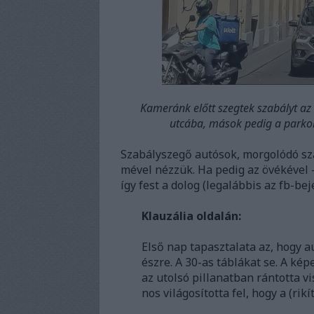
Kameránk előtt szegtek szabályt az 
utcába, mások pedig a parkolás
Szabályszegő autósok, morgolódó szál
mével nézzük. Ha pedig az övékével –
így fest a dolog (legalábbis az fb-bej
Klauzália oldalán:
Első nap tapasztalata az, hogy a
észre. A 30-as táblákat se. A ké
az utolsó pillanatban rántotta v
nos világosította fel, hogy a (ri