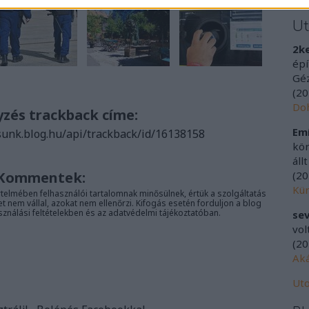
U
2k
épí
Géz
(
20
Doh
yzés trackback címe:
Emí
sunk.blog.hu/api/trackback/id/16138158
kör
áll
Kommentek:
(
20
Kür
telmében felhasználói tartalomnak minősülnek, értük a
szolgáltatás
nem vállal, azokat nem ellenőrzi. Kifogás esetén forduljon a blog
sználási feltételekben
és az
adatvédelmi tájékoztatóban
.
sev
vol
(
20
Aká
Uto