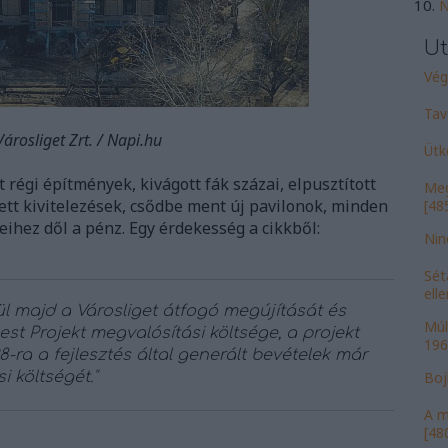
N
Ut
Vége
Tav
Városliget Zrt. / Napi.hu
Ütk
 régi építmények, kivágott fák százai, elpusztított
Meg
zdett kivitelezések, csődbe ment új pavilonok, minden
[485
eihez dől a pénz. Egy érdekesség a cikkből:
Nin
Sét
ell
ül majd a Városliget átfogó megújítását és
Múl
est Projekt megvalósítási költsége, a projekt
196
8-ra a fejlesztés által generált bevételek már
i költségét."
Bojk
A m
[480