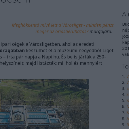
A 
Bud
Meghökkentő mivé lett a Városliget - minden pénzt
nép
megér az óriásberuházás?
margójára.
Józ
kap
ipari cégek a Városligetben, ahol az eredeti
201
s drágábban
készülhet el a múzeumi negyedből Liget
vál
– írta pár napja a Napi.hu. És be is járták a 250-
elyszíneit; majd listázták: mi, hol és mennyiért
To
7
7
E
S
8
M
8
A
5