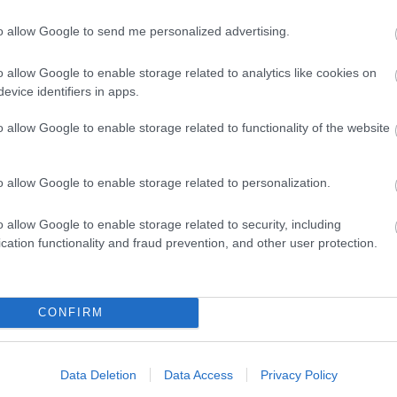
ztrálj
! ‐
Belépés Facebookkal
to allow Google to send me personalized advertising.
D
Do
o allow Google to enable storage related to analytics like cookies on
Itt
evice identifiers in apps.
aki
o allow Google to enable storage related to functionality of the website
Ar
20
o allow Google to enable storage related to personalization.
202
202
202
o allow Google to enable storage related to security, including
202
cation functionality and fraud prevention, and other user protection.
20
20
20
CONFIRM
20
202
202
202
Data Deletion
Data Access
Privacy Policy
To