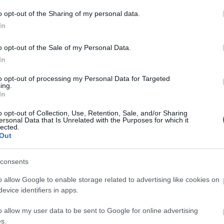
Fa
o opt-out of the Sharing of my personal data.
In
Sz
o opt-out of the Sale of my Personal Data.
...
In
Am
BB
to opt-out of processing my Personal Data for Targeted
De
ing.
yzés trackback címe:
In
Dev
sunk.blog.hu/api/trackback/id/14737135
De
o opt-out of Collection, Use, Retention, Sale, and/or Sharing
Fed
ersonal Data that Is Unrelated with the Purposes for which it
lected.
Füg
Kommentek:
Out
Ger
telmében felhasználói tartalomnak minősülnek, értük a
szolgáltatás
Ger
nem vállal, azokat nem ellenőrzi. Kifogás esetén forduljon a blog
Hu
sználási feltételekben
és az
adatvédelmi tájékoztatóban
.
consents
Hu
o allow Google to enable storage related to advertising like cookies on
Kis
evice identifiers in apps.
Ma
Né
o allow my user data to be sent to Google for online advertising
Pa
s.
Szi