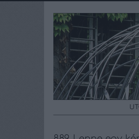
UT
889. Lenne egy k