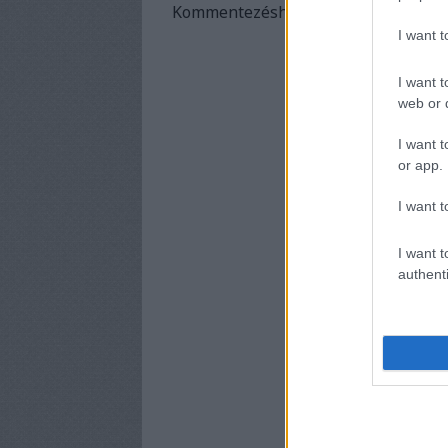
Kommentezéshez
lépj be
, vagy
regis
I want 
I want t
web or d
I want t
or app.
I want t
I want t
authenti