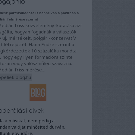
ogajánló
idesz pártszakadása is benne van a pakliban a
ián felmérése szerint
Medián friss közvélemény-kutatása azt
sgálta, hogyan fogadnák a választók
 új, mérsékelt, polgári-konzervatív
t létrejöttét. Hann Endre szerint a
gkérdezettek 10 százaléka mondta
, hogy egy ilyen formációra szinte
tosan vagy valószínűleg szavazna.
Medián friss mérése…
epeliek.blog.hu
derálási elvek
Ha a másikat, nem pedig a
danivalóját minősíted durván,
iltunk egy időre.