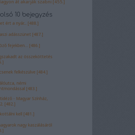
agyon át akarják szabni [455.]
olsó 10 bejegyzés
t ért a nyár... [488.]
aszi adásszünet [487.]
öző fejekben… [486.]
szakadt az összeköttetés
.]
csenek felkészülve [484.]
álóutca, némi
entmondással [483.]
tidéző - Magyar Színház,
2. [482.]
ottálni kell [481.]
agyarok nagy kaszálásáról
.]