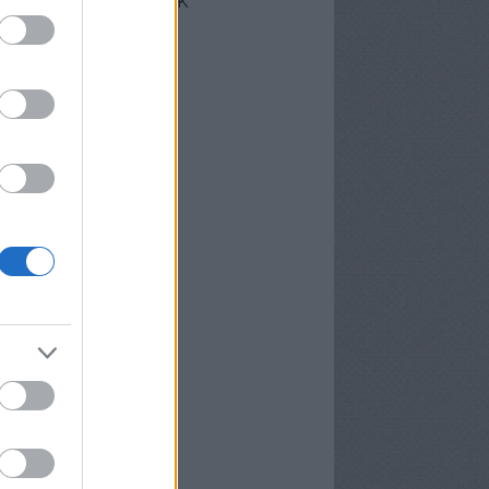
cebook oldalunk
erzőink
nekünk írták
ier
P
meter Tamás
osa és Kispál
vosa Gábor
rid Gábor
edi Ubul
gely és Kispál
gely József
nvald György
nwald György
pál Tibor
rosán Bence
meth Gábor
yns
lágyi Attila