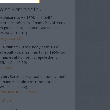
tolsó kommentek
eruletanno:
Az 1898-as bővítés
ttetői és pénzügyi finanszírozói Pausz
a joghallgató, Leipold Lajosné Pau...
26.04.23. 09:13
)
ány utca 26.
lia Pluhár:
Biztos, hogy nem 1965
ül épült irodaház, mert már 1956-ban
t már, és akkor sem új épületként...
25.11.24. 12:50
)
t utca 6.
ylor:
Seress a kispipában nem vendég
t, hanem alkalmazott; zongorista!
25.11.23. 13:22
)
cfa utca 38. - Kispipa
lsó 20