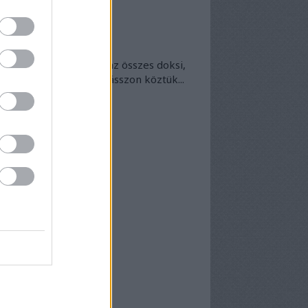
okumentumtár
kumentumok
- egyben
 egyben található meg az összes doksi,
nek van kedve - bogarásszon köztük...
chívum
25 szeptember
(
1
)
5 április
(
5
)
5 március
(
7
)
5 február
(
7
)
5 január
(
8
)
24 december
(
3
)
24 november
(
6
)
24 október
(
7
)
24 szeptember
(
6
)
4 augusztus
(
6
)
4 július
(
5
)
4 június
(
7
)
vább
...