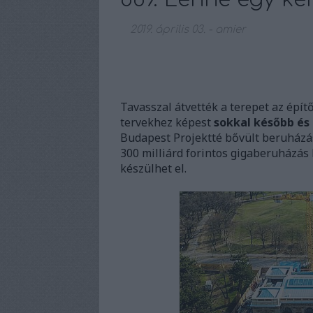
2019. április 03.
-
amier
Tavasszal átvették a terepet az építő
tervekhez képest
sokkal később é
Budapest Projektté bővült beruházás 
300 milliárd forintos gigaberuházás h
készülhet el.