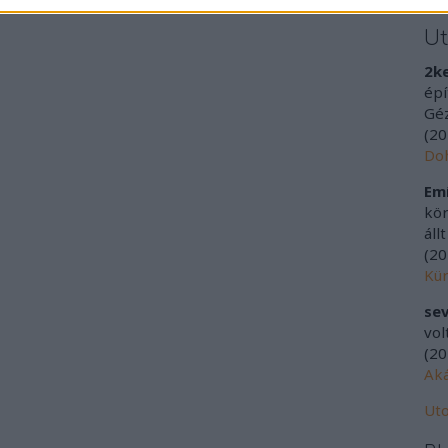
U
2k
épí
Géz
(
20
Doh
Emí
kör
áll
(
20
Kür
sev
vol
(
20
Aká
Uto