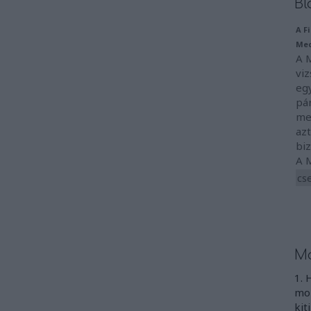
Bl
A F
Med
A 
viz
egy
pár
me
azt
biz
A 
cs
Mo
1. 
mon
kit