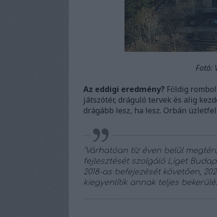
Fotó: 
Az eddigi eredmény?
Földig rombolt
játszótér, dráguló tervek és alig ke
drágább lesz, ha lesz. Orbán üzletfel
"Várhatóan tíz éven belül megtér
fejlesztését szolgáló Liget Budap
2018-as befejezését követően, 202
kiegyenlítik annak teljes bekerülés