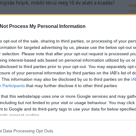
elújítás folyik, miből térül meg 10 év alatt a kiadás?
Múl
süt
Ke
Not Process My Personal Information
***
to opt-out of the sale, sharing to third parties, or processing of your per
beépítsék a Városligetet.
A fővárosiak csupán 13
formation for targeted advertising by us, please use the below opt-out s
Ro
 főváros elképzelését, miszerint új múzeumokra van
r selection. Please note that after your opt-out request is processed y
szeretné megőrizni a Liget jelenlegi közpark
cse
eing interest-based ads based on personal information utilized by us or
peace Magyarország megbízásából a Závecz Reasearch
do
disclosed to third parties prior to your opt-out. You may separately opt-
ny-kutatás.
(Napi.hu)
fej
losure of your personal information by third parties on the IAB’s list of
ház
. This information may also be disclosed by us to third parties on the
IA
ily
Participants
that may further disclose it to other third parties.
Szólj hozzá!
isk
énz
városliget
múzeumi negyed
ner
városliget
 that this website/app uses one or more Google services and may gath
mi
zrt
including but not limited to your visit or usage behaviour. You may click 
múl
 to Google and its third-party tags to use your data for below specifi
ön
ogle consent section.
vál
po
l Data Processing Opt Outs