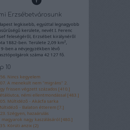
mi Erzsébetvárosunk
apest legkisebb, egyúttal legnagyobb
sűrűségű kerülete, nevét I. Ferenc
sef feleségéről, Erzsébet királynéről
ta 1882-ben. Területe 2,09 km²,
9-ben a névjegyzékben lévő
asztópolgárok száma 42 127 fő.
p 10
56. Nincs kegyelem
07. A menekült nem "migráns" 2.
gy frissen végzett százados [410.]
étálóutca, némi ellentmondással [483.]
05. Múltidéző - Akácfa sarka
últidéző - Balaton étterem [7.]
23. Szégyen, hazaárulás
 magyarok nagy kaszálásáról [480.]
35. Körúti anzix (2)