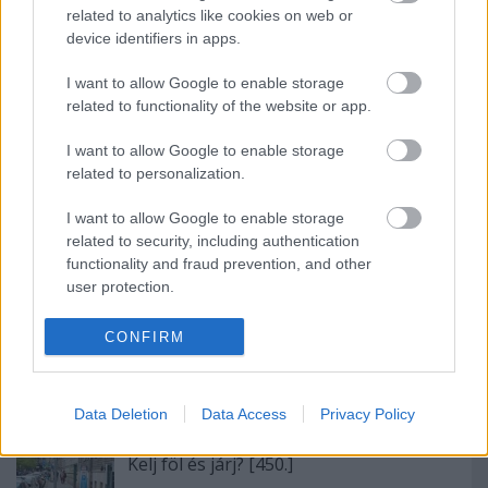
related to analytics like cookies on web or
device identifiers in apps.
Ajánlott bejegyzések:
I want to allow Google to enable storage
related to functionality of the website or app.
Megalakult az új testület [447.]
I want to allow Google to enable storage
related to personalization.
I want to allow Google to enable storage
Megszakadt az összeköttetés [485.]
related to security, including authentication
functionality and fraud prevention, and other
user protection.
CONFIRM
A közjavak beszerzése [463.]
Data Deletion
Data Access
Privacy Policy
Kelj föl és járj? [450.]