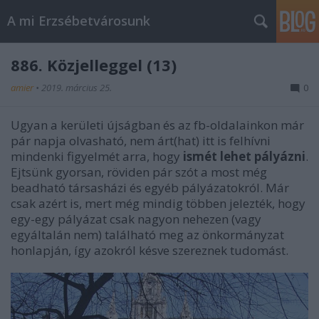
A mi Erzsébetvárosunk
886. Közjelleggel (13)
amier
•
2019. március 25.
0
Ugyan a kerületi újságban és az fb-oldalainkon már
pár napja olvasható, nem árt(hat) itt is felhívni
mindenki figyelmét arra, hogy
ismét lehet pályázni
.
Ejtsünk gyorsan, röviden pár szót a most még
beadható társasházi és egyéb pályázatokról. Már
csak azért is, mert még mindig többen jelezték, hogy
egy-egy pályázat csak nagyon nehezen (vagy
egyáltalán nem) található meg az önkormányzat
honlapján, így azokról késve szereznek tudomást.