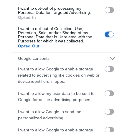
I want to opt-out of processing my
Personal Data for Targeted Advertising.
Opted In
A pályázati felhívás és mellékletei beszerezhetőek a
I want to opt-out of Collection, Use,
Retention, Sale, and/or Sharing of my
Polgármesteri Hivatal Hatósági és Ügyfélszolgálati
Personal Data that Is Unrelated with the
Purposes for which it was collected.
Irodáin (1073 Budapest, Erzsébet krt. 6., 1076 Budapest,
Opted Out
Garay u. 5., Klauzál téri Csarnok) vagy letölthetőek
az
önkormányzat honlapjáról
.
Google consents
Devosa Gábor,
önkormányzati képviselő
I want to allow Google to enable storage
Fogadóóra időpontja: megbeszélés szerint.
related to advertising like cookies on web or
Bejelentkezés a +36-1-462-3106 telefonszámon.
device identifiers in apps.
I want to allow my user data to be sent to
Google for online advertising purposes.
I want to allow Google to send me
Címkék:
pályázatok
önkormányzat
társasházak
personalized advertising.
I want to allow Google to enable storage