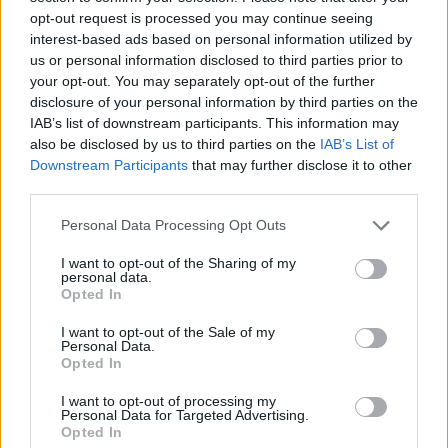
opt-out request is processed you may continue seeing
jogos kérdés. Vagy nincsenek ilyenek, vagy
interest-based ads based on personal information utilized by
nem akar ilyeneket használni. Ám ha az ő
us or personal information disclosed to third parties prior to
fejével próbálunk gondolkodni: ha van vala-
your opt-out. You may separately opt-out of the further
mi a kezében, amit fel tud és fel is akar
disclosure of your personal information by third parties on the
IAB’s list of downstream participants. This information may
használni, azt akkor kell megtennie, amikor
also be disclosed by us to third parties on the
IAB’s List of
már nincs lehetőség az újraépítkezésre. Volt
Downstream Participants
that may further disclose it to other
szerelmek, volt barátok, volt üzletfelek a
third parties.
lehető legjobban ismerik egymást, tudják,
Please note that this website/app uses one or more Google
Personal Data Processing Opt Outs
hogy a másiknak mi a gyengéje, mi az
services and may gather and store information including but
erőssége. Simicska is tudja, hogy Orbán
not limited to your visit or usage behaviour. You may click to
I want to opt-out of the Sharing of my
personal data.
grant or deny consent to Google and its third-party tags to
Viktor kivételes képességekkel és ma már
Opted In
use your data for below specified purposes in below Google
páratlan erőforrásokkal rendelkező
consent section.
I want to opt-out of the Sale of my
politikus, aki szinte minden helyzetet a
Personal Data.
Opted In
maga javára tud fordítani, ezért ha ártani
akar ne- ki, azt akkor tudja hatásosan
I want to opt-out of processing my
Personal Data for Targeted Advertising.
megtenni, ha már nincs idő kezelni a
Opted In