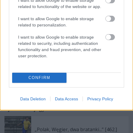
I want to allow Google to enable storage
képes volt bedönteni az angol fontot is. De Soros
related to functionality of the website or app.
nem vette fel és nem is hívta vissza a hölgyet.
Úgyhogy másik kalibert keresett. Így esett a
I want to allow Google to enable storage
választása Kósa Lajosra, aki 2010-ben társával
related to personalization.
Szijjártó Péterrel pár keresetlen szóval képes volt
I want to allow Google to enable storage
bedönteni a forintot. Szíjjártó sem vette fel. Így
related to security, including authentication
maradt a Kósa.
(via Pikó András)
functionality and fraud prevention, and other
user protection.
Címkék:
fidesz
korrupció
simicska lajos
kósa lajos
MNO
CONFIRM
Data Deletion
Data Access
Privacy Policy
Ajánlott bejegyzések:
„Polak, Węgier, dwa bratanki...” [462.]