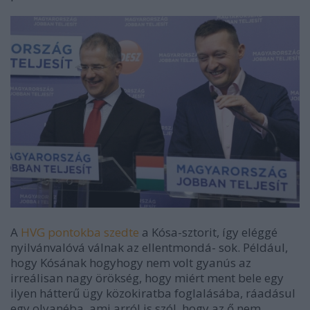
A
HVG pontokba szedte
a Kósa-sztorit, így eléggé
nyilvánvalóvá válnak az ellentmondá- sok. Például,
hogy Kósának hogyhogy nem volt gyanús az
irreálisan nagy örökség, hogy miért ment bele egy
ilyen hátterű ügy közokiratba foglalásába, ráadásul
egy olyanéba, ami arról is szól, hogy az ő nem