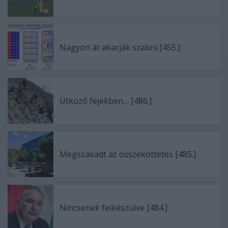
Nagyon át akarják szabni [455.]
Ütköző fejekben… [486.]
Megszakadt az összeköttetés [485.]
Nincsenek felkészülve [484.]