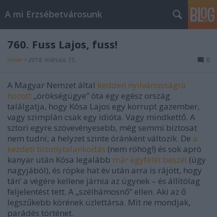
A mi Erzsébetvárosunk
760. Fuss Lajos, fuss!
amier
•
2018. március 15.
0
A Magyar Nemzet által
kedden nyilvánosságra
hozott
„örökségügye” óta egy egész ország
találgatja, hogy Kósa Lajos egy korrupt gazember,
vagy szimplán csak egy idióta. Vagy mindkettő. A
sztori egyre szövevényesebb, még semmi biztosat
nem tudni; a helyzet szinte óránként változik. De
a
kezdeti bizonytalankodás
(nem röhög!) és sok apró
kanyar után Kósa legalább
már egyfélét beszél
(úgy
nagyjából), és röpke hat év után arra is rájött, hogy
tán’ a végére kellene járnia az ügynek – és állítólag
feljelentést tett. A „szélhámosnő” ellen. Aki az ő
legszűkebb körének üzlettársa. Mit ne mondjak,
parádés történet.