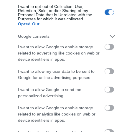
válságot."
I want to opt-out of Collection, Use,
Retention, Sale, and/or Sharing of my
Personal Data that Is Unrelated with the
Purposes for which it was collected.
Kíváncsi vagyok, hogy – szép lassan csöpögtetve –
Opted Out
mikor kerülnek elő újabb és újabb dokumentumok,
és ki lesz a következő. S bár Kósa szerint csupán az
Google consents
ellenzék próbálja őt lejáratni, szerintem súlyosabb a
I want to allow Google to enable storage
dolog – a vadászat elkezdődött. Nem rénszarvasra,
related to advertising like cookies on web or
nem jegesmedvére
. És most nem Semjénnél van a
device identifiers in apps.
puska.
I want to allow my user data to be sent to
Fuss Lajos, fuss!
Google for online advertising purposes.
Payns
I want to allow Google to send me
personalized advertising.
***
I want to allow Google to enable storage
Kósa Lajos (fidesz) emlékére
- Elmondom, mi
related to analytics like cookies on web or
történt valójában. A német hölgy keresett ehhez a
device identifiers in apps.
rengeteg pénzhez egy igazi befektető gurut. Először
Soros Györgyöt hívta, mégiscsak egy kaliber az, aki