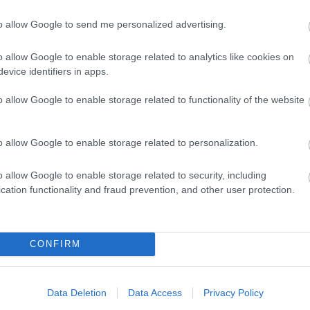
to allow Google to send me personalized advertising.
D
Do
o allow Google to enable storage related to analytics like cookies on
Itt
evice identifiers in apps.
aki
o allow Google to enable storage related to functionality of the website
Ar
20
o allow Google to enable storage related to personalization.
202
202
202
o allow Google to enable storage related to security, including
202
cation functionality and fraud prevention, and other user protection.
20
20
20
CONFIRM
20
202
202
202
Data Deletion
Data Access
Privacy Policy
To