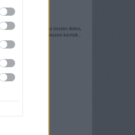
okumentumtár
kumentumok
- egyben
 egyben található meg az összes doksi,
nek van kedve - bogarásszon köztük...
chívum
25 szeptember
(
1
)
5 április
(
5
)
5 március
(
7
)
5 február
(
7
)
5 január
(
8
)
24 december
(
3
)
24 november
(
6
)
24 október
(
7
)
24 szeptember
(
6
)
4 augusztus
(
6
)
4 július
(
5
)
4 június
(
7
)
vább
...