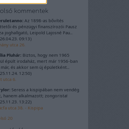
tolsó kommentek
eruletanno:
Az 1898-as bővítés
ttetői és pénzügyi finanszírozói Pausz
a joghallgató, Leipold Lajosné Pau...
26.04.23. 09:13
)
ány utca 26.
lia Pluhár:
Biztos, hogy nem 1965
ül épült irodaház, mert már 1956-ban
t már, és akkor sem új épületként...
25.11.24. 12:50
)
t utca 6.
ylor:
Seress a kispipában nem vendég
t, hanem alkalmazott; zongorista!
25.11.23. 13:22
)
cfa utca 38. - Kispipa
lsó 20