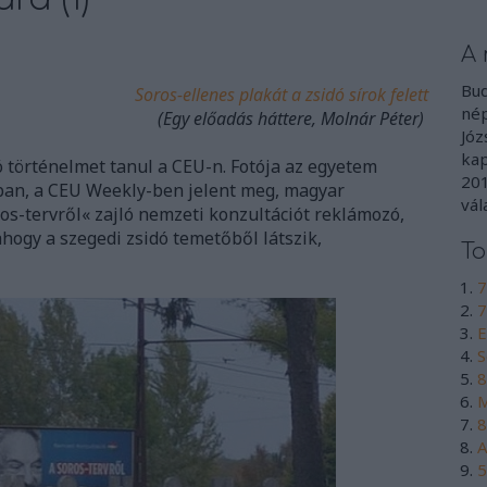
A 
Bud
Soros-ellenes plakát a zsidó sírok felett
nép
(Egy előadás háttere, Molnár Péter)
Józ
kap
 történelmet tanul a CEU-n. Fotója az egyetem
201
jában, a CEU Weekly-ben jelent meg, magyar
vál
oros-tervről« zajló nemzeti konzultációt reklámozó,
ahogy a szegedi zsidó temetőből látszik,
To
7
7
E
S
8
M
8
A
5