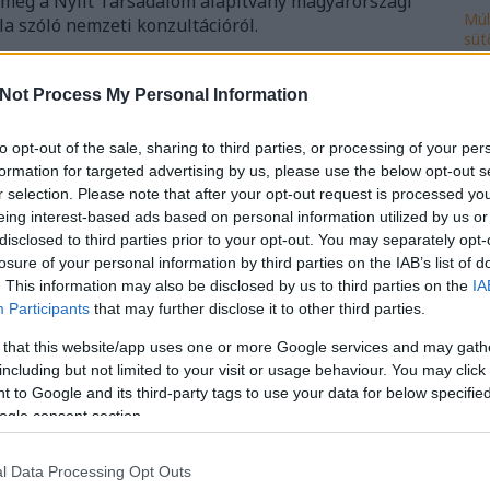
a meg a Nyílt Társadalom alapítvány magyarországi
Múl
la szóló nemzeti konzultációról.
süt
Ke
Szólj hozzá!
Not Process My Personal Information
iszemitizmus
rasszizmus
soros györgy
nemzeti
konzultáció
to opt-out of the sale, sharing to third parties, or processing of your per
formation for targeted advertising by us, please use the below opt-out s
Ro
r selection. Please note that after your opt-out request is processed y
cse
eing interest-based ads based on personal information utilized by us or
do
disclosed to third parties prior to your opt-out. You may separately opt-
fej
losure of your personal information by third parties on the IAB’s list of
ház
. This information may also be disclosed by us to third parties on the
IA
ily
Participants
that may further disclose it to other third parties.
isk
 that this website/app uses one or more Google services and may gath
mi
including but not limited to your visit or usage behaviour. You may click 
múl
 to Google and its third-party tags to use your data for below specifi
ön
ogle consent section.
vál
po
yzés trackback címe:
l Data Processing Opt Outs
sunk.blog.hu/api/trackback/id/13325375