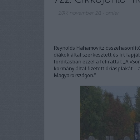
2017. november 20.
-
amier
Reynolds Hahamovitz összehasonlító
diákok által szerkesztett és írt lap
fordításban ezzel a felirattal: „A »S
kormány által fizetett óriásplakát – 
Magyarországon.”