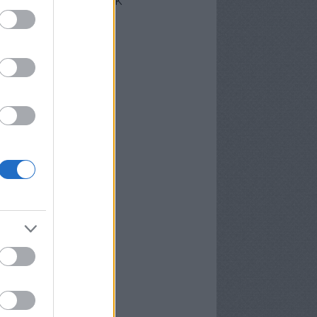
cebook oldalunk
erzőink
nekünk írták
ier
P
meter Tamás
osa és Kispál
vosa Gábor
rid Gábor
edi Ubul
gely és Kispál
gely József
nvald György
nwald György
pál Tibor
rosán Bence
meth Gábor
yns
lágyi Attila