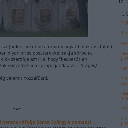
N
Ut
Vége
Tav
Ütk
szt (beleértve ebbe a roma-magyar holokausztot is)
n olyan óriás poszterekkel rakja körbe az
Meg
 cikk szerzője azt írja, hogy “kedvezőtlen
[485
zak »nevető zsidó« propagandájával.”
(hvg.hu)
Nin
g valamit hozzáfűzni.
Sét
ell
Múl
196
Bojk
***
A m
ól pontra cáfolja Soros György a nemzeti
[480