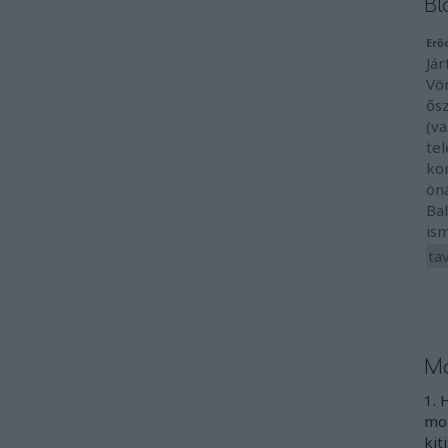
Bl
Erő
Jár
Vö
ős
(va
te
ko
ön
Ba
ism
ta
Mo
1. 
mon
kit