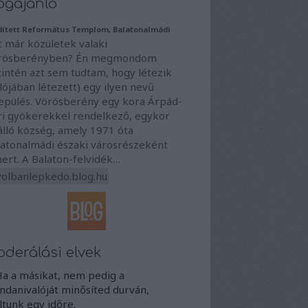
ogajánló
dített Református Templom, Balatonalmádi
t már közületek valaki
rösberényben? Én megmondom
zintén azt sem tudtam, hogy létezik
lójában létezett) egy ilyen nevű
lepülés. Vörösberény egy kora Árpád-
ri gyökerekkel rendelkező, egykor
álló község, amely 1971 óta
latonalmádi északi városrészeként
ert. A Balaton-felvidék…
volbanlepkedo.blog.hu
derálási elvek
Ha a másikat, nem pedig a
danivalóját minősíted durván,
iltunk egy időre.