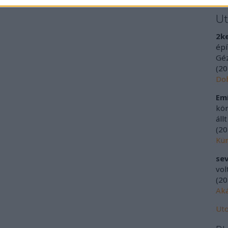
U
2k
épí
Géz
(
20
Doh
Emí
kör
áll
(
20
Kür
sev
vol
(
20
Aká
Uto