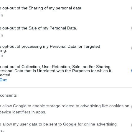
Fa
o opt-out of the Sharing of my personal data.
In
Kommentek:
Sz
telmében felhasználói tartalomnak minősülnek, értük a
szolgáltatás
o opt-out of the Sale of my Personal Data.
nem vállal, azokat nem ellenőrzi. Kifogás esetén forduljon a blog
...
sználási feltételekben
és az
adatvédelmi tájékoztatóban
.
In
Am
BB
to opt-out of processing my Personal Data for Targeted
De
ing.
In
Dev
De
o opt-out of Collection, Use, Retention, Sale, and/or Sharing
Fed
ersonal Data that Is Unrelated with the Purposes for which it
ztrálj
! ‐
Belépés Facebookkal
lected.
Füg
Out
Ger
Ger
Hu
consents
Hu
o allow Google to enable storage related to advertising like cookies on
Kis
evice identifiers in apps.
Ma
Né
o allow my user data to be sent to Google for online advertising
Pa
s.
Szi