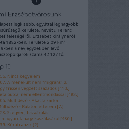
mi Erzsébetvárosunk
apest legkisebb, egyúttal legnagyobb
sűrűségű kerülete, nevét I. Ferenc
sef feleségéről, Erzsébet királynéről
ta 1882-ben. Területe 2,09 km²,
9-ben a névjegyzékben lévő
asztópolgárok száma 42 127 fő.
p 10
56. Nincs kegyelem
07. A menekült nem "migráns" 2.
gy frissen végzett százados [410.]
étálóutca, némi ellentmondással [483.]
05. Múltidéző - Akácfa sarka
últidéző - Balaton étterem [7.]
23. Szégyen, hazaárulás
 magyarok nagy kaszálásáról [480.]
35. Körúti anzix (2)