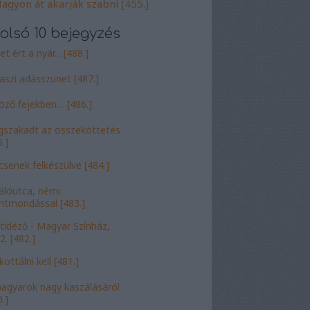
agyon át akarják szabni [455.]
olsó 10 bejegyzés
t ért a nyár... [488.]
aszi adásszünet [487.]
öző fejekben… [486.]
szakadt az összeköttetés
.]
csenek felkészülve [484.]
álóutca, némi
entmondással [483.]
tidéző - Magyar Színház,
2. [482.]
ottálni kell [481.]
agyarok nagy kaszálásáról
.]