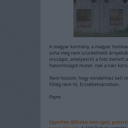
A magyar kormány, a magyar holokau
soha meg nem szüntethető árnyékába
országot, amelyekről a fotó mellett a
hasonlóságot mutat- nak a náci kors
Nem hiszem, hogy mindehhez kell mé
Főleg nem itt, Erzsébetvárosban.
Payns
Egyetlen állítása sem igaz, pontr