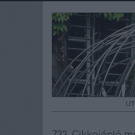
UT
722. Cikkajánló má