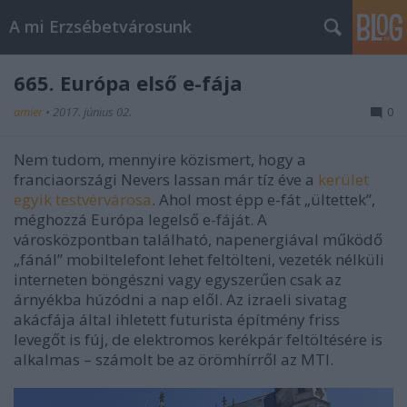
A mi Erzsébetvárosunk
665. Európa első e-fája
amier
•
2017. június 02.
0
Nem tudom, mennyire közismert, hogy a
franciaországi Nevers lassan már tíz éve a
kerület
egyik testvérvárosa
. Ahol most épp e-fát „ültettek”,
méghozzá Európa legelső e-fáját. A
városközpontban található, napenergiával működő
„fánál” mobiltelefont lehet feltölteni, vezeték nélküli
interneten böngészni vagy egyszerűen csak az
árnyékba húzódni a nap elől. Az izraeli sivatag
akácfája által ihletett futurista építmény friss
levegőt is fúj, de elektromos kerékpár feltöltésére is
alkalmas – számolt be az örömhírről az MTI.