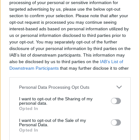
processing of your personal or sensitive information for
targeted advertising by us, please use the below opt-out
section to confirm your selection. Please note that after your
opt-out request is processed you may continue seeing
interest-based ads based on personal information utilized by
us or personal information disclosed to third parties prior to
your opt-out. You may separately opt-out of the further
disclosure of your personal information by third parties on the
IAB’s list of downstream participants. This information may
also be disclosed by us to third parties on the
IAB’s List of
Downstream Participants
that may further disclose it to other
third parties.
Please note that this website/app uses one or more Google
Personal Data Processing Opt Outs
Fotók: Philippe Desmazes
services and may gather and store information including but
not limited to your visit or usage behaviour. You may click to
I want to opt-out of the Sharing of my
personal data.
Az első működő e-fát (e-Tree) a 2015 decemberében
grant or deny consent to Google and its third-party tags to
Opted In
tartott párizsi klímakonferencia keretében mutatták
use your data for below specified purposes in below Google
be, s ezt a fát ültették most el Nevers-ben. Jelenleg a
consent section.
I want to opt-out of the Sale of my
világ tucatnyi városában működik a mesterséges fa.
Personal Data.
Opted In
Magyarországon nyilván az ilyet is simán kivágnák.
(via
Magyar Narancs
)