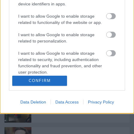
device identifiers in apps.
Ütköző fejekben… [486.]
I want to allow Google to enable storage
related to functionality of the website or app.
I want to allow Google to enable storage
related to personalization.
Megszakadt az összeköttetés [485.]
I want to allow Google to enable storage
related to security, including authentication
functionality and fraud prevention, and other
user protection.
Nincsenek felkészülve [484.]
CONFIRM
Data Deletion
Data Access
Privacy Policy
Sétálóutca, némi ellentmondással [483.]