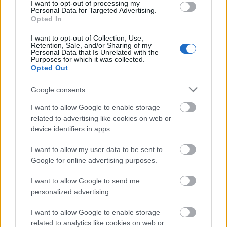
I want to opt-out of processing my
Personal Data for Targeted Advertising.
dr.
Kispál Tibor,
önkormányzati képviselő
Opted In
I want to opt-out of Collection, Use,
***
Retention, Sale, and/or Sharing of my
Personal Data that Is Unrelated with the
Purposes for which it was collected.
És fa minálunk a kerületben: 1 hét után tűnt el a
Opted Out
kettétörött fa lombkoronája a Rózsa utca 14. alatti
lakóház elől. Nem túl szakszerűen. Talán az
Google consents
illetékesek helyrehozzák és lekezelik a törzsén
keletkezett sérüléseket.
(
Kispál Tibor
)
I want to allow Google to enable storage
related to advertising like cookies on web or
device identifiers in apps.
I want to allow my user data to be sent to
Google for online advertising purposes.
Címkék:
internet
napelem
testvérváros
nevers
e-fa
I want to allow Google to send me
personalized advertising.
I want to allow Google to enable storage
Ajánlott bejegyzések:
related to analytics like cookies on web or