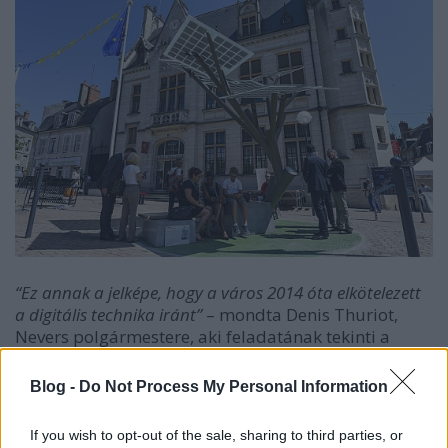
“Ez annak a jelképe, hogy a város 2014 óta elkötelezett
a digitális technika iránt”
– mondta Denis Thuriot,
Nevers polgármestere, aki feladatának tekinti a
digitális gazdaság fejlesztésének népszerűsítését
városában.
Blog -
Do Not Process My Personal Information
If you wish to opt-out of the sale, sharing to third parties, or