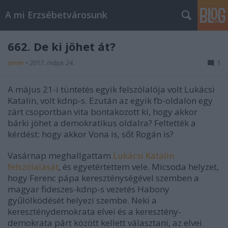
A mi Erzsébetvárosunk
662. De ki jöhet át?
amier
•
2017. május 24.
1
A május 21-i tüntetés egyik felszólalója volt Lukácsi
Katalin, volt kdnp-s. Ezután az egyik fb-oldalon egy
zárt csoportban vita bontakozott ki, hogy akkor
bárki jöhet a demokratikus oldalra? Feltették a
kérdést: hogy akkor Vona is, sőt Rogán is?
Vasárnap meghallgattam
Lukácsi Katalin
felszólalását
, és egyetértettem vele. Micsoda helyzet,
hogy Ferenc pápa kereszténységével szemben a
magyar fideszes-kdnp-s vezetés Habony
gyűlölködését helyezi szembe. Neki a
kereszténydemokrata elvei és a keresztény-
demokrata párt között kellett választani, az elvei