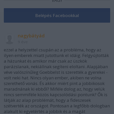
VAGY
nagybátyád
9 éve
ezzel a helyzettel csupán az a probléma, hogy az
ilyen emberek miatt jutottunk el idáig. Felgyújtották
a házunkat és amikor már csak az üszkök
parázslanak, nekiállnak segíteni eloltani. Alapjában
véve valószínűleg Goebbelst is szerették a gyerekei -
volt neki hat. Nincs olyan ember, akiben ne volna
szerethető vonás. És akkor miért pint a jobbikosok
maradnának ki ebből? Miféle dolog az, hogy velük
nincs semmiféle közös kapcsolódási pontunk? Ők is
látják az alap problémát, hogy a fideszesek
szétverték az országot. Pontosan a legfőbb dologban
alakult ki egyetértés a jobbik és a magát