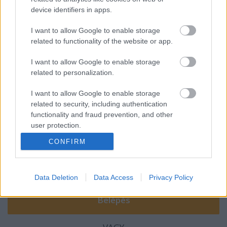
device identifiers in apps.
I want to allow Google to enable storage
related to functionality of the website or app.
Nincsenek felkészülve [484.]
I want to allow Google to enable storage
related to personalization.
I want to allow Google to enable storage
Szólj hozzá!
related to security, including authentication
functionality and fraud prevention, and other
A hozzászóláshoz be kell lépned!
user protection.
CONFIRM
Data Deletion
Data Access
Privacy Policy