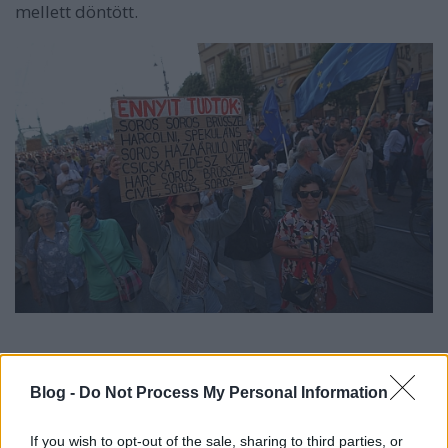
mellett döntött.
Egy néhány hetes interjúban Lukácsi elmondta –
mostani felszólalásában is – hogy a menekültügy, a
Blog -
Do Not Process My Personal Information
Népszabadság bezárása után a CEU bezárási
szándéka adta meg a végső lökést.
If you wish to opt-out of the sale, sharing to third parties, or