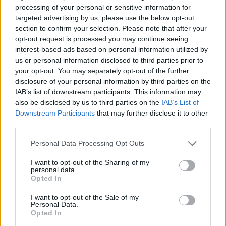
processing of your personal or sensitive information for
Térjünk vissza a Vona, Rogán példákra. Szerintem a
targeted advertising by us, please use the below opt-out
Jobbik politikusaival semmilyen közös értékünk
section to confirm your selection. Please note that after your
nincs, így nincs alapja a befogadásnak. A jelenlegi
opt-out request is processed you may continue seeing
hatalom vezetőivel szemben egy független
interest-based ads based on personal information utilized by
ügyészség vádat emelne nagyon sok minden miatt.
us or personal information disclosed to third parties prior to
Velük sincs közös értékünk. De miért ne lenne
your opt-out. You may separately opt-out of the further
elfogadható sok százezer vagy milliónyi embernek
disclosure of your personal information by third parties on the
az a döntése, hogy ebből a rendszerből elege volt,
IAB’s list of downstream participants. This information may
mert a hatalmon lévők minden alapértékkel
also be disclosed by us to third parties on the
IAB’s List of
szemben csak a hatalom megtartása, a zsebük
Downstream Participants
that may further disclose it to other
megtömése fontos?
third parties.
Please note that this website/app uses one or more Google
Gergely József
Personal Data Processing Opt Outs
services and may gather and store information including but
not limited to your visit or usage behaviour. You may click to
I want to opt-out of the Sharing of my
personal data.
grant or deny consent to Google and its third-party tags to
Opted In
use your data for below specified purposes in below Google
consent section.
I want to opt-out of the Sale of my
Címkék:
facebook
kdnp
tüntetés
CEU
lukácsi katalin
Personal Data.
Opted In