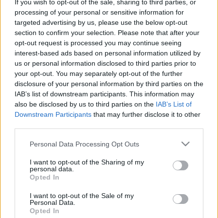
If you wish to opt-out of the sale, sharing to third parties, or
Fogadóóráimon, email levélben, telefonon egyre
processing of your personal or sensitive information for
többen, és egyre gyakrabban kezdtek el engem is
targeted advertising by us, please use the below opt-out
megkeresni, mikor lesz lakáspályázat? Az októberi
section to confirm your selection. Please note that after your
opt-out request is processed you may continue seeing
testületi ülésen interpelláció keretében hivatalosan
interest-based ads based on personal information utilized by
tettem fel a kérdést:
us or personal information disclosed to third parties prior to
your opt-out. You may separately opt-out of the further
disclosure of your personal information by third parties on the
IAB’s list of downstream participants. This information may
„Mi az indoka, vagy mi a magyarázata a fél
also be disclosed by us to third parties on the
IAB’s List of
éves csúszásnak a pályázat kiírásában?
Downstream Participants
that may further disclose it to other
Kinek/kiknek, milyen célú döntése, vagy
third parties.
kinek/kiknek milyen hibája okozza a
Please note that this website/app uses one or more Google
Personal Data Processing Opt Outs
jelentős elmaradást?”
services and may gather and store information including but
not limited to your visit or usage behaviour. You may click to
I want to opt-out of the Sharing of my
personal data.
grant or deny consent to Google and its third-party tags to
Opted In
use your data for below specified purposes in below Google
A hivatalos képviselői interpellációra válasz
consent section.
november 21-én érkezett Dr. Bajkai István
I want to opt-out of the Sale of my
Personal Data.
alpolgármester úrtól, annak az előterjesztésnek a
Opted In