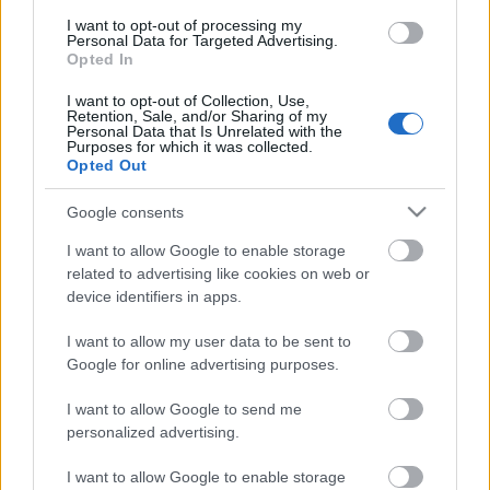
részeként, amiben a Pénzügyi és Kerületfejlesztési
Bizottság még egyszer döntött, de ezúttal már csak 8
I want to opt-out of processing my
Personal Data for Targeted Advertising.
(!!!) lakás pályázatra történő kiírásáról és – láss
Opted In
csodát! – a pályázat szövegéről. Amúgy érdemi
válasz fenti kérdésekre nem érkezett.
I want to opt-out of Collection, Use,
Retention, Sale, and/or Sharing of my
Personal Data that Is Unrelated with the
Ma december 19-ét írunk, és még mindig nem került
Purposes for which it was collected.
kiírásra a pályázat, még a 8 lakásra sem. Már nincs
Opted Out
több kérdésem. Egyetértek azzal, amit Önök most
éppen gondolnak.
Google consents
I want to allow Google to enable storage
dr.
Kispál Tibor,
önkormányzati képviselő
related to advertising like cookies on web or
device identifiers in apps.
I want to allow my user data to be sent to
Google for online advertising purposes.
Címkék:
pályázatok
képviselőtestület
erva zrt
bajkai istván
bérlakások
I want to allow Google to send me
personalized advertising.
I want to allow Google to enable storage