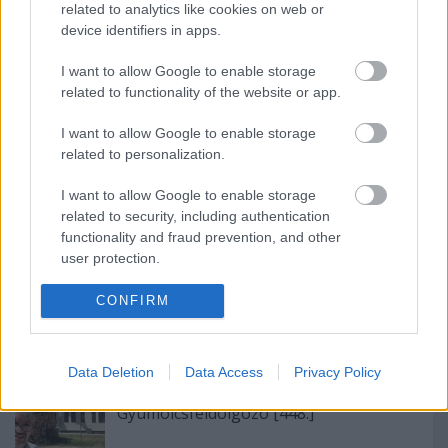
related to analytics like cookies on web or
Ajánlott bejegyzések:
device identifiers in apps.
I want to allow Google to enable storage
related to functionality of the website or app.
Kelj föl és járj? [450.]
I want to allow Google to enable storage
related to personalization.
I want to allow Google to enable storage
Megalakult az új testület [447.]
related to security, including authentication
functionality and fraud prevention, and other
user protection.
CONFIRM
A közjavak beszerzése [463.]
Data Deletion
Data Access
Privacy Policy
Gyümölcsfeldolgozó [448.]