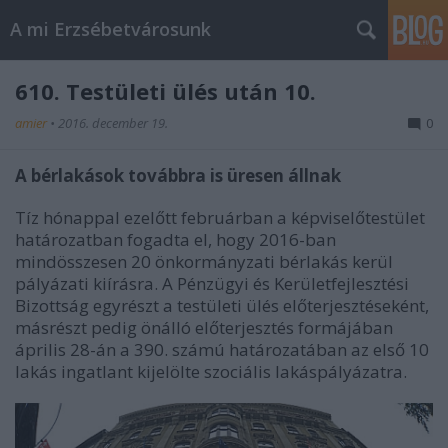
A mi Erzsébetvárosunk
610. Testületi ülés után 10.
amier
•
2016. december 19.
0
A bérlakások továbbra is üresen állnak
Tíz hónappal ezelőtt februárban a képviselőtestület
határozatban fogadta el, hogy 2016-ban
mindösszesen 20 önkormányzati bérlakás kerül
pályázati kiírásra. A Pénzügyi és Kerületfejlesztési
Bizottság egyrészt a testületi ülés előterjesztéseként,
másrészt pedig önálló előterjesztés formájában
április 28-án a 390. számú határozatában az első 10
lakás ingatlant kijelölte szociális lakáspályázatra.