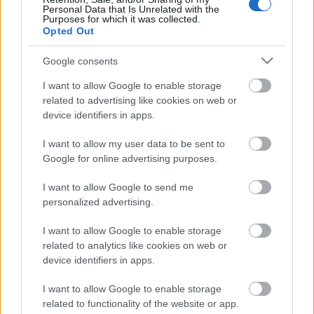
Personal Data that Is Unrelated with the
Purposes for which it was collected.
Opted Out
Ajánlott bejegyzések:
Google consents
I want to allow Google to enable storage
Tavaszi adásszünet [487.]
related to advertising like cookies on web or
device identifiers in apps.
I want to allow my user data to be sent to
Google for online advertising purposes.
Nincsenek felkészülve [484.]
I want to allow Google to send me
personalized advertising.
I want to allow Google to enable storage
Múltidéző - Magyar Színház, 1962. [482.]
related to analytics like cookies on web or
device identifiers in apps.
I want to allow Google to enable storage
related to functionality of the website or app.