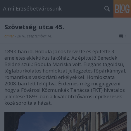
A mi Erzsébetvárosunk
Szövetség utca 45.
amier
•
2016. szeptember 14.
1
1893-ban id. Bobula János tervezte és építette 3
emeletes eklektikus lakóház. Az építtető Benedek
Béláné
szül.:
Bobula Mariska volt. Elegáns tagolású,
téglaburkolatos homlokzat jellegzetes főpárkánnyal,
romantikus vaskorlátú erkélyekkel. Homlokzata
2008-ban lett felújítva. Érdemes még megjegyezni,
hogy a Fővárosi Közmunkák Tanácsa (FKT) hivatalos
jelentése 1893-ban a kiválóbb fővárosi építkezések
közé sorolta a házat.