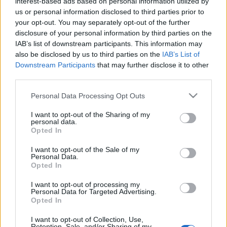
interest-based ads based on personal information utilized by
us or personal information disclosed to third parties prior to
your opt-out. You may separately opt-out of the further
disclosure of your personal information by third parties on the
IAB’s list of downstream participants. This information may
also be disclosed by us to third parties on the
IAB’s List of
Downstream Participants
that may further disclose it to other
third parties.
Please note that this website/app uses one or more Google
Id. Bobula János
(1844-1903), szlovák származású
Personal Data Processing Opt Outs
services and may gather and store information including but
építész, többnyire neoreneszánsz stílusban
not limited to your visit or usage behaviour. You may click to
I want to opt-out of the Sharing of my
dolgozott. Meghatározó munkái, a Barcsay utcai és
personal data.
grant or deny consent to Google and its third-party tags to
a Trefort utcai gimnáziumok mellett a Budapesti
Opted In
use your data for below specified purposes in below Google
Építészeti Szemle szerkesztőjeként is nagy hatással
consent section.
I want to opt-out of the Sale of my
volt a kor architektúrájára.
Personal Data.
Opted In
I want to opt-out of processing my
Personal Data for Targeted Advertising.
Opted In
Címkék:
szövetség utca
I want to opt-out of Collection, Use,
Retention, Sale, and/or Sharing of my