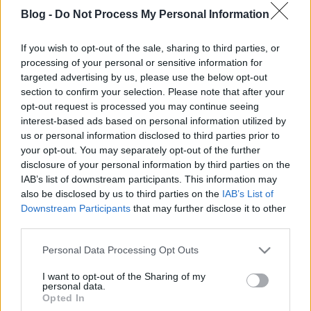
Blog -
Do Not Process My Personal Information
If you wish to opt-out of the sale, sharing to third parties, or
processing of your personal or sensitive information for
targeted advertising by us, please use the below opt-out
section to confirm your selection. Please note that after your
opt-out request is processed you may continue seeing
interest-based ads based on personal information utilized by
370. Nyers halat enni
us or personal information disclosed to third parties prior to
your opt-out. You may separately opt-out of the further
amier
•
2015. március 06.
0
disclosure of your personal information by third parties on the
IAB’s list of downstream participants. This information may
Amikor egy társadalom pingvinek kezébe kerül,
also be disclosed by us to third parties on the
IAB’s List of
akkor hajlamos lehet arra, hogy elkezdjen totyogni
Downstream Participants
that may further disclose it to other
és nyers halat enni. (Vincent-blog) Csodák márpedig
third parties.
nincsenek, a héten (ahogy várható volt) megszavazta
Please note that this website/app uses one or more Google
a parlament, hogy tizenöt helyett 30 évre titkosítsák
Personal Data Processing Opt Outs
services and may gather and store information including but
a paksi szerződéseket. Mert…
not limited to your visit or usage behaviour. You may click to
I want to opt-out of the Sharing of my
personal data.
grant or deny consent to Google and its third-party tags to
Opted In
369. Historia est magistra vitae*
use your data for below specified purposes in below Google