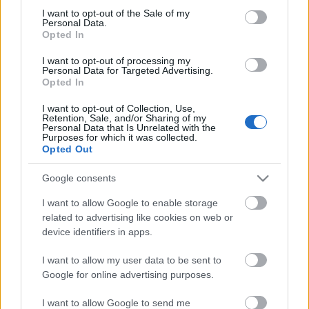
consent section.
I want to opt-out of the Sale of my
amier
•
2015. március 04.
0
Personal Data.
Opted In
Szergej Mironovics Kirov sokáig Sztálin hű
I want to opt-out of processing my
támogatója volt, de 1934-re egyetlen esélyes
Personal Data for Targeted Advertising.
ellenjelöltjévé vált. Ennek jeleként amikor a párt
Opted In
kong- resszusán a Központi Bizottság tagjait jelölték,
I want to opt-out of Collection, Use,
Kirov kapta a legkevesebb ellenszavazatot,
Retention, Sale, and/or Sharing of my
mindössze hármat — Sztálin 292-t. A párt…
Personal Data that Is Unrelated with the
Purposes for which it was collected.
Opted Out
Google consents
I want to allow Google to enable storage
related to advertising like cookies on web or
device identifiers in apps.
I want to allow my user data to be sent to
Google for online advertising purposes.
I want to allow Google to send me