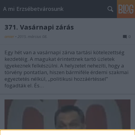
A mi Erzsébetvárosunk
371. Vasárnapi zárás
amier
•
2015. március 08.
0
Egy hét van a vasárnapi zárva tartási kötelezettség
kezdetéig. A magukat érintettnek tartó üzletek
igyekeznek felkészülni. A helyzetet nehezíti, hogy a
törvény pontatlan, hiszen bármiféle érdemi szakmai
egyeztetés nélkül, „politikusi hozzáértéssel”
fogadták el. És…